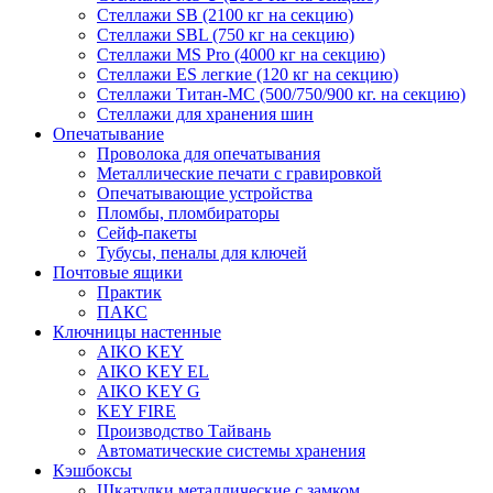
Стеллажи SB (2100 кг на секцию)
Стеллажи SBL (750 кг на секцию)
Стеллажи MS Pro (4000 кг на секцию)
Стеллажи ES легкие (120 кг на секцию)
Стеллажи Титан-МС (500/750/900 кг. на секцию)
Стеллажи для хранения шин
Опечатывание
Проволока для опечатывания
Металлические печати с гравировкой
Опечатывающие устройства
Пломбы, пломбираторы
Сейф-пакеты
Тубусы, пеналы для ключей
Почтовые ящики
Практик
ПАКС
Ключницы настенные
AIKO KEY
AIKO KEY EL
AIKO KEY G
KEY FIRE
Производство Тайвань
Автоматические системы хранения
Кэшбоксы
Шкатулки металлические с замком