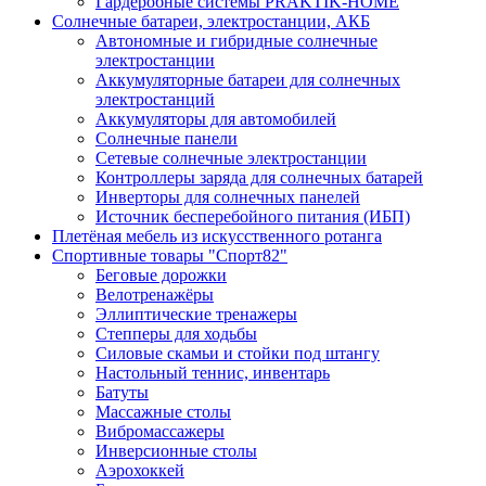
Гардеробные системы PRAKTIK-HOME
Солнечные батареи, электростанции, АКБ
Автономные и гибридные солнечные
электростанции
Аккумуляторные батареи для солнечных
электростанций
Аккумуляторы для автомобилей
Солнечные панели
Сетевые солнечные электростанции
Контроллеры заряда для солнечных батарей
Инверторы для солнечных панелей
Источник бесперебойного питания (ИБП)
Плетёная мебель из искусственного ротанга
Спортивные товары "Спорт82"
Беговые дорожки
Велотренажёры
Эллиптические тренажеры
Степперы для ходьбы
Силовые скамьи и стойки под штангу
Настольный теннис, инвентарь
Батуты
Массажные столы
Вибромассажеры
Инверсионные столы
Аэрохоккей