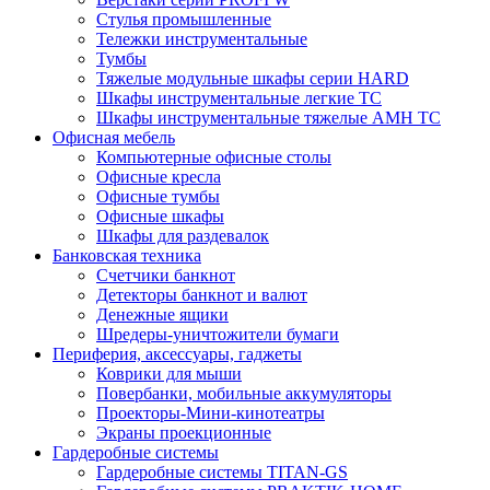
Стулья промышленные
Тележки инструментальные
Тумбы
Тяжелые модульные шкафы серии HARD
Шкафы инструментальные легкие ТС
Шкафы инструментальные тяжелые AMH TC
Офисная мебель
Компьютерные офисные столы
Офисные кресла
Офисные тумбы
Офисные шкафы
Шкафы для раздевалок
Банковская техника
Счетчики банкнот
Детекторы банкнот и валют
Денежные ящики
Шредеры-уничтожители бумаги
Периферия, аксессуары, гаджеты
Коврики для мыши
Повербанки, мобильные аккумуляторы
Проекторы-Мини-кинотеатры
Экраны проекционные
Гардеробные системы
Гардеробные системы TITAN-GS