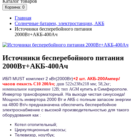
Каталог
товаров
Корзина
: 0
Главная
Солнечные батареи, электростанции, АКБ
Источники бесперебойного питания
2000Вт+АКБ-400Ач
Источники бесперебойного питания
2000Вт+АКБ-400Ач
ИБП MUST комплект 2 кВт(2000Вт)
+2 шт. АКБ-200Ампер/
часов
емкость С10 200Ач;
дшв 522х238х218 мм; 58,2кг;
купить в Симферополе.
номинальное напряжение 12В; тип AGM
Инвертор трансформаторный. На выходе чистая синусоида!
М
ощность инвертора 2000 Вт и АКБ с полным запасом энергии
на 4800 Вт/ч
предназначена обеспечить бесперебойное
электроснабжение с высокой производительностью для такого
оборудования как :
Котел отопительный;
Циркуляционные насосы;
Телевизор, ноутбук;