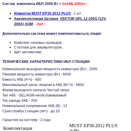
Состав комплекта
ИБП 2000
Вт +
2хАКБ-200Ач
:
Инвертор
MUST EP30-2012 PLUS
- 1 шт ;
Аккумуляторная
батарея
VEKTOR GPL 12-200S (12V;
200A) AGM
- 2
шт ;
Дополнительно система может комплектоваться, опция:
Комплект силовых проводов ;
Стеллаж для аккумуляторов ;
Щит автоматики;
ТЕХНИЧЕСКИЕ ХАРАКТЕРИСТИКИ ИБП СТАНЦИИ
Номинальная выходная мощность инвертора (Вт) -
2000
Пиковая мощность инвертора (Вт) -
6000
Емкость АКБ (А*ч) -
400
Максимальный запас энергии в АКБ (Вт*ч) -
4800
Форма выходного сигнала
Чистый синус
Тип АКБ -
GEL/AGM необслуживаемый
Ток заряда АКБ -
20А
Номинальное напряжение АКБ (В) -
12
Срок службы станции (лет) -
до 10
Гарантия на систему -
2 года
MUST EP30-2012 PLUS
Комплектация
2кВт