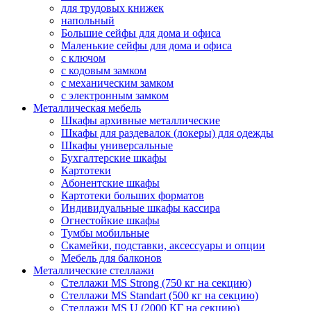
для трудовых книжек
напольный
Большие сейфы для дома и офиса
Маленькие сейфы для дома и офиса
с ключом
с кодовым замком
с механическим замком
с электронным замком
Металлическая мебель
Шкафы архивные металлические
Шкафы для раздевалок (локеры) для одежды
Шкафы универсальные
Бухгалтерские шкафы
Картотеки
Абонентские шкафы
Картотеки больших форматов
Индивидуальные шкафы кассира
Огнестойкие шкафы
Тумбы мобильные
Скамейки, подставки, аксессуары и опции
Мебель для балконов
Металлические стеллажи
Стеллажи MS Strong (750 кг на секцию)
Стеллажи MS Standart (500 кг на секцию)
Стеллажи MS U (2000 КГ на секцию)