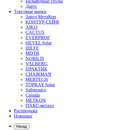
Бильярдные столы
Дартс
Торговые марки
Завод МетаКон
КОНТУР-СЕЙФ
AIKO
CACTUS
EVERPROF
HEVEL Solar
HILFE
MDTB
NOBILIS
VALBERG
ПРАКТИК
CHAIRMAN
MERTECH
TOPRAY Solar
Safetronics
Cassida
METKON
ПАКС-металл
Распродажа
Новинки
Назад