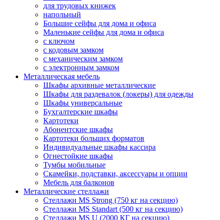
для трудовых книжек
напольный
Большие сейфы для дома и офиса
Маленькие сейфы для дома и офиса
с ключом
с кодовым замком
с механическим замком
с электронным замком
Металлическая мебель
Шкафы архивные металлические
Шкафы для раздевалок (локеры) для одежды
Шкафы универсальные
Бухгалтерские шкафы
Картотеки
Абонентские шкафы
Картотеки больших форматов
Индивидуальные шкафы кассира
Огнестойкие шкафы
Тумбы мобильные
Скамейки, подставки, аксессуары и опции
Мебель для балконов
Металлические стеллажи
Стеллажи MS Strong (750 кг на секцию)
Стеллажи MS Standart (500 кг на секцию)
Стеллажи MS U (2000 КГ на секцию)