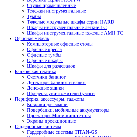
Стулья промышленные
Тележки инструментальные
Тумбы
Тяжелые модульные шкафы серии HARD
Шкафы инструментальные легкие ТС
Шкафы инструментальные тяжелые AMH TC
Офисная мебель
Компьютерные офисные столы
Офисные кресла
Офисные тумбы
Офисные шкафы
Шкафы для раздевалок
Банковская техника
Счетчики банкнот
Детекторы банкнот и валют
Денежные ящики
Шредеры-уничтожители бумаги
Периферия, аксессуары, гаджеты
Коврики для мыши
Повербанки, мобильные аккумуляторы
Проекторы-Мини-кинотеатры
Экраны проекционные
Гардеробные системы
Гардеробные системы TITAN-GS