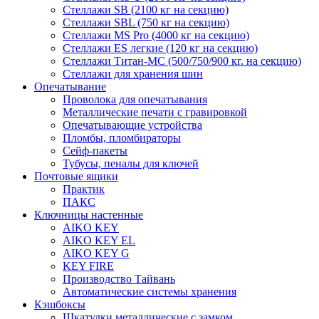
Стеллажи SB (2100 кг на секцию)
Стеллажи SBL (750 кг на секцию)
Стеллажи MS Pro (4000 кг на секцию)
Стеллажи ES легкие (120 кг на секцию)
Стеллажи Титан-МС (500/750/900 кг. на секцию)
Стеллажи для хранения шин
Опечатывание
Проволока для опечатывания
Металлические печати с гравировкой
Опечатывающие устройства
Пломбы, пломбираторы
Сейф-пакеты
Тубусы, пеналы для ключей
Почтовые ящики
Практик
ПАКС
Ключницы настенные
AIKO KEY
AIKO KEY EL
AIKO KEY G
KEY FIRE
Производство Тайвань
Автоматические системы хранения
Кэшбоксы
Шкатулки металлические с замком