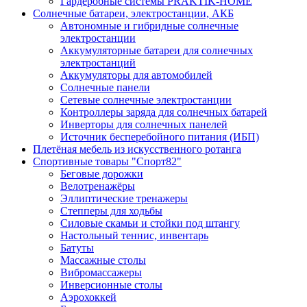
Гардеробные системы PRAKTIK-HOME
Солнечные батареи, электростанции, АКБ
Автономные и гибридные солнечные
электростанции
Аккумуляторные батареи для солнечных
электростанций
Аккумуляторы для автомобилей
Солнечные панели
Сетевые солнечные электростанции
Контроллеры заряда для солнечных батарей
Инверторы для солнечных панелей
Источник бесперебойного питания (ИБП)
Плетёная мебель из искусственного ротанга
Спортивные товары "Спорт82"
Беговые дорожки
Велотренажёры
Эллиптические тренажеры
Степперы для ходьбы
Силовые скамьи и стойки под штангу
Настольный теннис, инвентарь
Батуты
Массажные столы
Вибромассажеры
Инверсионные столы
Аэрохоккей