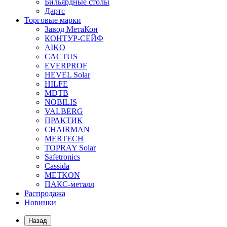
Бильярдные столы
Дартс
Торговые марки
Завод МетаКон
КОНТУР-СЕЙФ
AIKO
CACTUS
EVERPROF
HEVEL Solar
HILFE
MDTB
NOBILIS
VALBERG
ПРАКТИК
CHAIRMAN
MERTECH
TOPRAY Solar
Safetronics
Cassida
METKON
ПАКС-металл
Распродажа
Новинки
Назад