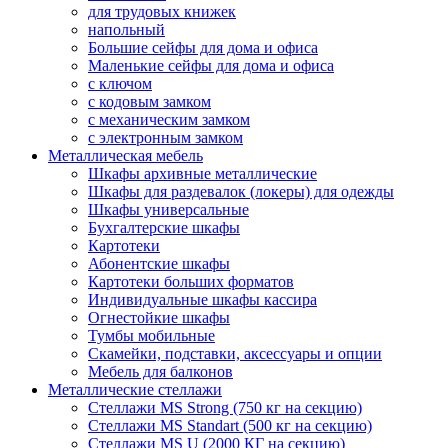
для трудовых книжек
напольный
Большие сейфы для дома и офиса
Маленькие сейфы для дома и офиса
с ключом
с кодовым замком
с механическим замком
с электронным замком
Металлическая мебель
Шкафы архивные металлические
Шкафы для раздевалок (локеры) для одежды
Шкафы универсальные
Бухгалтерские шкафы
Картотеки
Абонентские шкафы
Картотеки больших форматов
Индивидуальные шкафы кассира
Огнестойкие шкафы
Тумбы мобильные
Скамейки, подставки, аксессуары и опции
Мебель для балконов
Металлические стеллажи
Стеллажи MS Strong (750 кг на секцию)
Стеллажи MS Standart (500 кг на секцию)
Стеллажи MS U (2000 КГ на секцию)