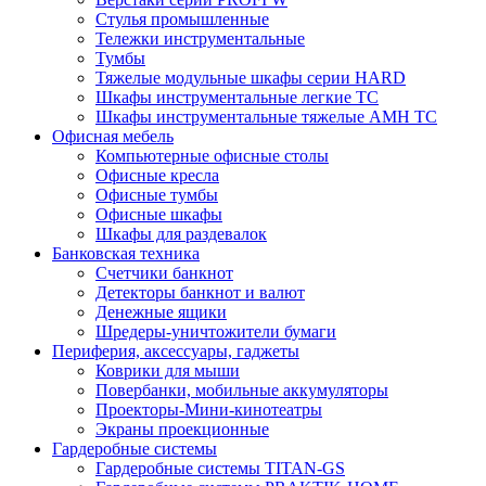
Стулья промышленные
Тележки инструментальные
Тумбы
Тяжелые модульные шкафы серии HARD
Шкафы инструментальные легкие ТС
Шкафы инструментальные тяжелые AMH TC
Офисная мебель
Компьютерные офисные столы
Офисные кресла
Офисные тумбы
Офисные шкафы
Шкафы для раздевалок
Банковская техника
Счетчики банкнот
Детекторы банкнот и валют
Денежные ящики
Шредеры-уничтожители бумаги
Периферия, аксессуары, гаджеты
Коврики для мыши
Повербанки, мобильные аккумуляторы
Проекторы-Мини-кинотеатры
Экраны проекционные
Гардеробные системы
Гардеробные системы TITAN-GS