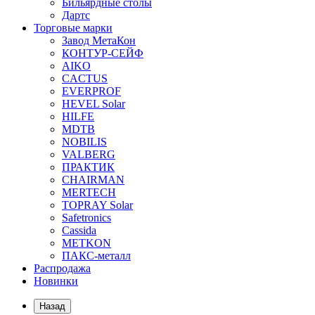
Бильярдные столы
Дартс
Торговые марки
Завод МетаКон
КОНТУР-СЕЙФ
AIKO
CACTUS
EVERPROF
HEVEL Solar
HILFE
MDTB
NOBILIS
VALBERG
ПРАКТИК
CHAIRMAN
MERTECH
TOPRAY Solar
Safetronics
Cassida
METKON
ПАКС-металл
Распродажа
Новинки
Назад