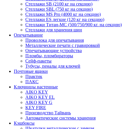
Стеллажи SB (2100 кг на секцию)
Стеллажи SBL (750 кг на секцию)
Стеллажи MS Pro (4000 кг на секцию)
Стеллажи ES легкие (120 кг на секцию)
Стеллажи Титан-МС (500/750/900 кг. на секцию)
Стеллажи для хранения шин
Опечатывание
Проволока для опечатывания
Металлические печати с гравировкой
Опечатывающие устройства
Пломбы, пломбираторы
Сейф-пакеты
Тубусы, пеналы для ключей
Почтовые ящики
Практик
ПАКС
Ключницы настенные
AIKO KEY
AIKO KEY EL
AIKO KEY G
KEY FIRE
Производство Тайвань
Автоматические системы хранения
Кэшбоксы
Шкатулки металлические с замком