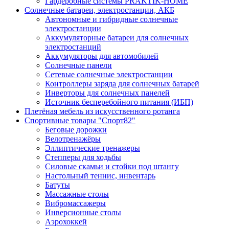
Гардеробные системы PRAKTIK-HOME
Солнечные батареи, электростанции, АКБ
Автономные и гибридные солнечные
электростанции
Аккумуляторные батареи для солнечных
электростанций
Аккумуляторы для автомобилей
Солнечные панели
Сетевые солнечные электростанции
Контроллеры заряда для солнечных батарей
Инверторы для солнечных панелей
Источник бесперебойного питания (ИБП)
Плетёная мебель из искусственного ротанга
Спортивные товары "Спорт82"
Беговые дорожки
Велотренажёры
Эллиптические тренажеры
Степперы для ходьбы
Силовые скамьи и стойки под штангу
Настольный теннис, инвентарь
Батуты
Массажные столы
Вибромассажеры
Инверсионные столы
Аэрохоккей