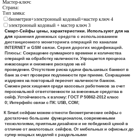
Мастер-ключ:
Страна:
Тип замка:
биометрия+электронный кодовый+мастер ключ
4
электронный кодовый + мастер ключ
3
март-Сейфы цены, характеристики. Используют для на
для
хранения денежных средств с использованием
дистанционного мониторинга операций по каналам
INTERNET и GSM связи. Серия дорогих модификаций.
Плюсы:
Сокращение суммарного времени и количества
операций на обработку наличности.
Упрощается процесса
инкассации и снижение расходов на её
проведение.
Отсутствие риска сдачи фальшивых банкнот в
банк за счет проверки подлинности при приеме.
Сокращение
издержек на повторный пересчет наличности банком.
Снижен риск хищения среди кассовых работников за счет
персональной ответственности за внесенные средства в
сейф.
Устойчивость к взлому: ГОСТ Р 50862-2012 класс
0;
Интерфейс связи с ПК: USB, COM;
 Smart сейфам можем отнести биометрические сейфы с
достаточно большим функционалом, современными
технологиями, приятным дизайном и не победимой ценой в
отличие от аналоговых сейфов. От мебельных и офисных до
супер мощных моделей с раздельными