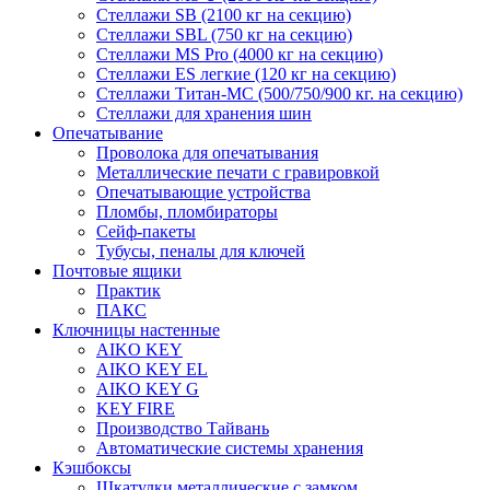
Стеллажи SB (2100 кг на секцию)
Стеллажи SBL (750 кг на секцию)
Стеллажи MS Pro (4000 кг на секцию)
Стеллажи ES легкие (120 кг на секцию)
Стеллажи Титан-МС (500/750/900 кг. на секцию)
Стеллажи для хранения шин
Опечатывание
Проволока для опечатывания
Металлические печати с гравировкой
Опечатывающие устройства
Пломбы, пломбираторы
Сейф-пакеты
Тубусы, пеналы для ключей
Почтовые ящики
Практик
ПАКС
Ключницы настенные
AIKO KEY
AIKO KEY EL
AIKO KEY G
KEY FIRE
Производство Тайвань
Автоматические системы хранения
Кэшбоксы
Шкатулки металлические с замком