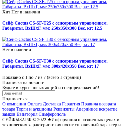
Хит
Нет в наличии
Сейф Cactus CS-SF-T25 с сенсорным управлением.
Габариты, ВxШxГ, мм: 250x350x300 Вес, кг: 12.5
Нет в наличии
Сейф Cactus CS-SF-T30 с сенсорным управлением.
Габариты, ВxШxГ, мм: 300x420x350 Вес, кг: 17
Показано с 1 по 7 из 7 (всего 1 страниц)
Подписка на новости
Будьте в курсе новых акций и спецпредложений!
Подписаться
О компании
Оплата
Доставка
Гарантия
Правила возврата
товара
Торги и аукционы
Реквизиты
Аварийное вскрытие
замков
Евпатория
Симферополь
СЕЙФЫ82.РФ © 2022 ★Информация о розничных ценах и
технических характеристиках носит справочный характер и