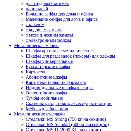
для трудовых книжек
напольный
Большие сейфы для дома и офиса
Маленькие сейфы для дома и офиса
с ключом
с кодовым замком
с механическим замком
с электронным замком
Металлическая мебель
Шкафы архивные металлические
Шкафы для раздевалок (локеры) для одежды
Шкафы универсальные
Бухгалтерские шкафы
Картотеки
Абонентские шкафы
Картотеки больших форматов
Индивидуальные шкафы кассира
Огнестойкие шкафы
Тумбы мобильные
Скамейки, подставки, аксессуары и опции
Мебель для балконов
Металлические стеллажи
Стеллажи MS Strong (750 кг на секцию)
Стеллажи MS Standart (500 кг на секцию)
Стеллажи MS U (2000 КГ на секцию)