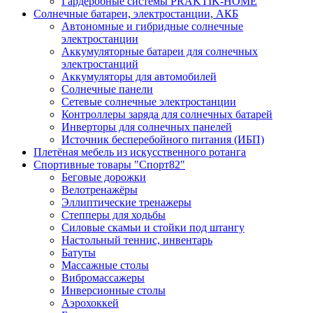
Гардеробные системы PRAKTIK-HOME
Солнечные батареи, электростанции, АКБ
Автономные и гибридные солнечные
электростанции
Аккумуляторные батареи для солнечных
электростанций
Аккумуляторы для автомобилей
Солнечные панели
Сетевые солнечные электростанции
Контроллеры заряда для солнечных батарей
Инверторы для солнечных панелей
Источник бесперебойного питания (ИБП)
Плетёная мебель из искусственного ротанга
Спортивные товары "Спорт82"
Беговые дорожки
Велотренажёры
Эллиптические тренажеры
Степперы для ходьбы
Силовые скамьи и стойки под штангу
Настольный теннис, инвентарь
Батуты
Массажные столы
Вибромассажеры
Инверсионные столы
Аэрохоккей