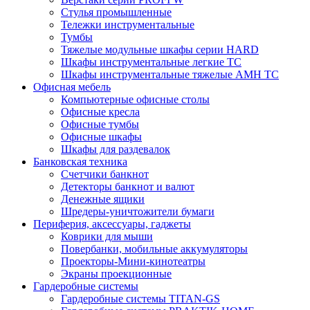
Стулья промышленные
Тележки инструментальные
Тумбы
Тяжелые модульные шкафы серии HARD
Шкафы инструментальные легкие ТС
Шкафы инструментальные тяжелые AMH TC
Офисная мебель
Компьютерные офисные столы
Офисные кресла
Офисные тумбы
Офисные шкафы
Шкафы для раздевалок
Банковская техника
Счетчики банкнот
Детекторы банкнот и валют
Денежные ящики
Шредеры-уничтожители бумаги
Периферия, аксессуары, гаджеты
Коврики для мыши
Повербанки, мобильные аккумуляторы
Проекторы-Мини-кинотеатры
Экраны проекционные
Гардеробные системы
Гардеробные системы TITAN-GS