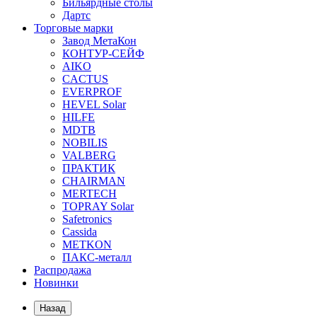
Бильярдные столы
Дартс
Торговые марки
Завод МетаКон
КОНТУР-СЕЙФ
AIKO
CACTUS
EVERPROF
HEVEL Solar
HILFE
MDTB
NOBILIS
VALBERG
ПРАКТИК
CHAIRMAN
MERTECH
TOPRAY Solar
Safetronics
Cassida
METKON
ПАКС-металл
Распродажа
Новинки
Назад