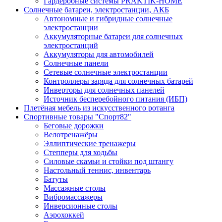
Гардеробные системы PRAKTIK-HOME
Солнечные батареи, электростанции, АКБ
Автономные и гибридные солнечные
электростанции
Аккумуляторные батареи для солнечных
электростанций
Аккумуляторы для автомобилей
Солнечные панели
Сетевые солнечные электростанции
Контроллеры заряда для солнечных батарей
Инверторы для солнечных панелей
Источник бесперебойного питания (ИБП)
Плетёная мебель из искусственного ротанга
Спортивные товары "Спорт82"
Беговые дорожки
Велотренажёры
Эллиптические тренажеры
Степперы для ходьбы
Силовые скамьи и стойки под штангу
Настольный теннис, инвентарь
Батуты
Массажные столы
Вибромассажеры
Инверсионные столы
Аэрохоккей