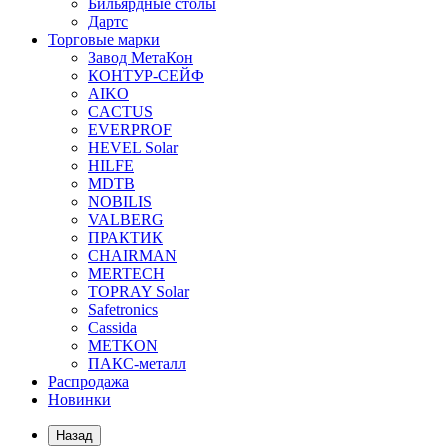
Бильярдные столы
Дартс
Торговые марки
Завод МетаКон
КОНТУР-СЕЙФ
AIKO
CACTUS
EVERPROF
HEVEL Solar
HILFE
MDTB
NOBILIS
VALBERG
ПРАКТИК
CHAIRMAN
MERTECH
TOPRAY Solar
Safetronics
Cassida
METKON
ПАКС-металл
Распродажа
Новинки
Назад