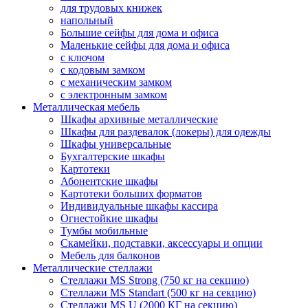
для трудовых книжек
напольный
Большие сейфы для дома и офиса
Маленькие сейфы для дома и офиса
с ключом
с кодовым замком
с механическим замком
с электронным замком
Металлическая мебель
Шкафы архивные металлические
Шкафы для раздевалок (локеры) для одежды
Шкафы универсальные
Бухгалтерские шкафы
Картотеки
Абонентские шкафы
Картотеки больших форматов
Индивидуальные шкафы кассира
Огнестойкие шкафы
Тумбы мобильные
Скамейки, подставки, аксессуары и опции
Мебель для балконов
Металлические стеллажи
Стеллажи MS Strong (750 кг на секцию)
Стеллажи MS Standart (500 кг на секцию)
Стеллажи MS U (2000 КГ на секцию)