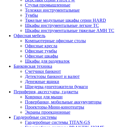
Стулья промышленные
Тележки инструментальные
Тумбы
Тяжелые модульные шкафы серии HARD
Шкафы инструментальные легкие ТС
Шкафы инструментальные тяжелые AMH TC
Офисная мебель
Компьютерные офисные столы
Офисные кресла
Офисные тумбы
Офисные шкафы
Шкафы для раздевалок
Банковская техника
Счетчики банкнот
Детекторы банкнот и валют
Денежные ящики
Шредеры-уничтожители бумаги
Периферия, аксессуары, гаджеты
Коврики для мыши
Повербанки, мобильные аккумуляторы
Проекторы-Мини-кинотеатры
Экраны проекционные
Гардеробные системы
Гардеробные системы TITAN-GS