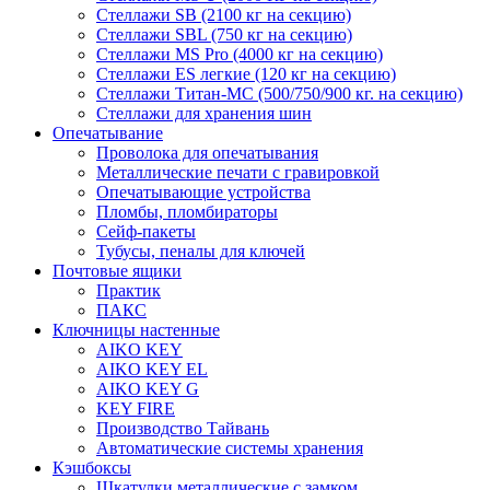
Стеллажи SB (2100 кг на секцию)
Стеллажи SBL (750 кг на секцию)
Стеллажи MS Pro (4000 кг на секцию)
Стеллажи ES легкие (120 кг на секцию)
Стеллажи Титан-МС (500/750/900 кг. на секцию)
Стеллажи для хранения шин
Опечатывание
Проволока для опечатывания
Металлические печати с гравировкой
Опечатывающие устройства
Пломбы, пломбираторы
Сейф-пакеты
Тубусы, пеналы для ключей
Почтовые ящики
Практик
ПАКС
Ключницы настенные
AIKO KEY
AIKO KEY EL
AIKO KEY G
KEY FIRE
Производство Тайвань
Автоматические системы хранения
Кэшбоксы
Шкатулки металлические с замком