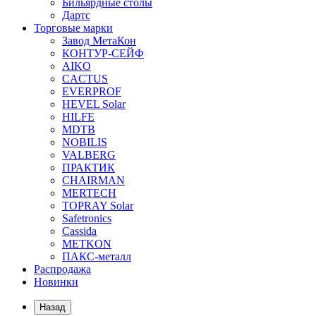
Бильярдные столы
Дартс
Торговые марки
Завод МетаКон
КОНТУР-СЕЙФ
AIKO
CACTUS
EVERPROF
HEVEL Solar
HILFE
MDTB
NOBILIS
VALBERG
ПРАКТИК
CHAIRMAN
MERTECH
TOPRAY Solar
Safetronics
Cassida
METKON
ПАКС-металл
Распродажа
Новинки
Назад