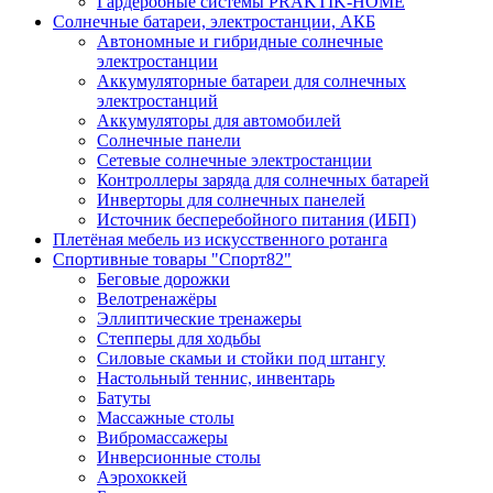
Гардеробные системы PRAKTIK-HOME
Солнечные батареи, электростанции, АКБ
Автономные и гибридные солнечные
электростанции
Аккумуляторные батареи для солнечных
электростанций
Аккумуляторы для автомобилей
Солнечные панели
Сетевые солнечные электростанции
Контроллеры заряда для солнечных батарей
Инверторы для солнечных панелей
Источник бесперебойного питания (ИБП)
Плетёная мебель из искусственного ротанга
Спортивные товары "Спорт82"
Беговые дорожки
Велотренажёры
Эллиптические тренажеры
Степперы для ходьбы
Силовые скамьи и стойки под штангу
Настольный теннис, инвентарь
Батуты
Массажные столы
Вибромассажеры
Инверсионные столы
Аэрохоккей