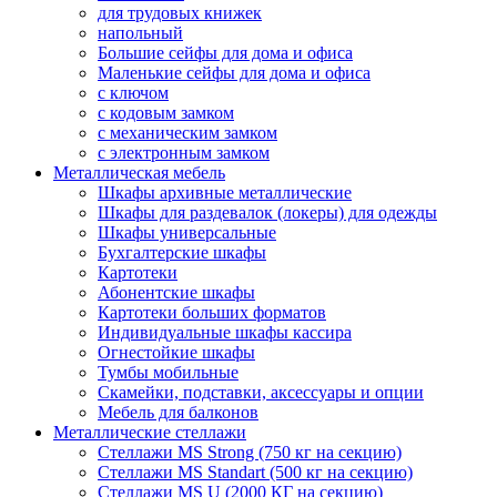
для трудовых книжек
напольный
Большие сейфы для дома и офиса
Маленькие сейфы для дома и офиса
с ключом
с кодовым замком
с механическим замком
с электронным замком
Металлическая мебель
Шкафы архивные металлические
Шкафы для раздевалок (локеры) для одежды
Шкафы универсальные
Бухгалтерские шкафы
Картотеки
Абонентские шкафы
Картотеки больших форматов
Индивидуальные шкафы кассира
Огнестойкие шкафы
Тумбы мобильные
Скамейки, подставки, аксессуары и опции
Мебель для балконов
Металлические стеллажи
Стеллажи MS Strong (750 кг на секцию)
Стеллажи MS Standart (500 кг на секцию)
Стеллажи MS U (2000 КГ на секцию)