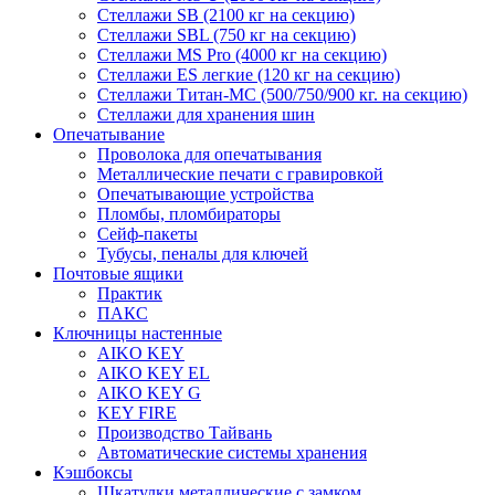
Стеллажи SB (2100 кг на секцию)
Стеллажи SBL (750 кг на секцию)
Стеллажи MS Pro (4000 кг на секцию)
Стеллажи ES легкие (120 кг на секцию)
Стеллажи Титан-МС (500/750/900 кг. на секцию)
Стеллажи для хранения шин
Опечатывание
Проволока для опечатывания
Металлические печати с гравировкой
Опечатывающие устройства
Пломбы, пломбираторы
Сейф-пакеты
Тубусы, пеналы для ключей
Почтовые ящики
Практик
ПАКС
Ключницы настенные
AIKO KEY
AIKO KEY EL
AIKO KEY G
KEY FIRE
Производство Тайвань
Автоматические системы хранения
Кэшбоксы
Шкатулки металлические с замком