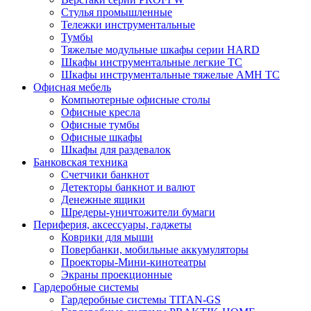
Стулья промышленные
Тележки инструментальные
Тумбы
Тяжелые модульные шкафы серии HARD
Шкафы инструментальные легкие ТС
Шкафы инструментальные тяжелые AMH TC
Офисная мебель
Компьютерные офисные столы
Офисные кресла
Офисные тумбы
Офисные шкафы
Шкафы для раздевалок
Банковская техника
Счетчики банкнот
Детекторы банкнот и валют
Денежные ящики
Шредеры-уничтожители бумаги
Периферия, аксессуары, гаджеты
Коврики для мыши
Повербанки, мобильные аккумуляторы
Проекторы-Мини-кинотеатры
Экраны проекционные
Гардеробные системы
Гардеробные системы TITAN-GS