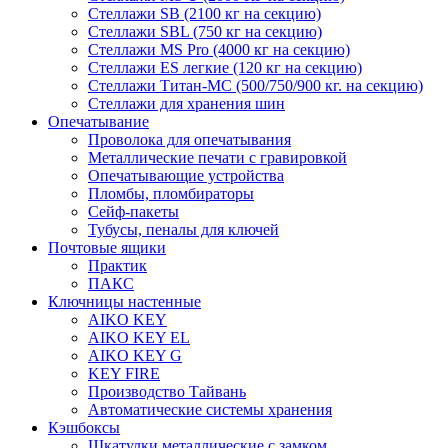
Стеллажи SB (2100 кг на секцию)
Стеллажи SBL (750 кг на секцию)
Стеллажи MS Pro (4000 кг на секцию)
Стеллажи ES легкие (120 кг на секцию)
Стеллажи Титан-МС (500/750/900 кг. на секцию)
Стеллажи для хранения шин
Опечатывание
Проволока для опечатывания
Металлические печати с гравировкой
Опечатывающие устройства
Пломбы, пломбираторы
Сейф-пакеты
Тубусы, пеналы для ключей
Почтовые ящики
Практик
ПАКС
Ключницы настенные
AIKO KEY
AIKO KEY EL
AIKO KEY G
KEY FIRE
Производство Тайвань
Автоматические системы хранения
Кэшбоксы
Шкатулки металлические с замком