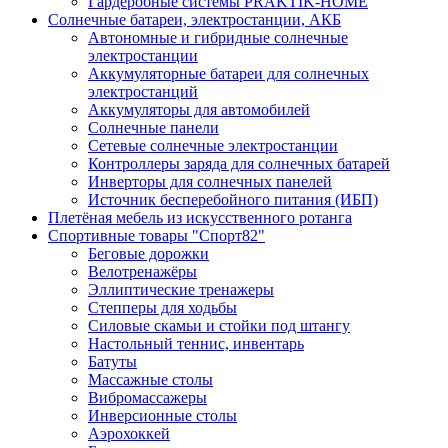
Гардеробные системы PRAKTIK-HOME
Солнечные батареи, электростанции, АКБ
Автономные и гибридные солнечные
электростанции
Аккумуляторные батареи для солнечных
электростанций
Аккумуляторы для автомобилей
Солнечные панели
Сетевые солнечные электростанции
Контроллеры заряда для солнечных батарей
Инверторы для солнечных панелей
Источник бесперебойного питания (ИБП)
Плетёная мебель из искусственного ротанга
Спортивные товары "Спорт82"
Беговые дорожки
Велотренажёры
Эллиптические тренажеры
Степперы для ходьбы
Силовые скамьи и стойки под штангу
Настольный теннис, инвентарь
Батуты
Массажные столы
Вибромассажеры
Инверсионные столы
Аэрохоккей