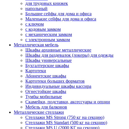
для трудовых книжек
напольный
Большие сейфы для дома и офиса
Маленькие сейфы для дома и офиса
с ключом
с кодовым замком
с механическим замком
с электронным замком
Металлическая мебель
Шкафы архивные металлические
Шкафы для раздевалок (локеры) для одежды
Шкафы универсальные
Бухгалтерские шкафы
Картотеки
Абонентские шкафы
Картотеки больших форматов
Индивидуальные шкафы кассира
Огнестойкие шкафы
Тумбы мобильные
Скамейки, подставки, аксессуары и опции
Мебель для балконов
Металлические стеллажи
Стеллажи MS Strong (750 кг на секцию)
Стеллажи MS Standart (500 кг на секцию)
Стеллажи MS U (2000 КГ на секцию)