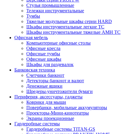
Стулья промышленные
Тележки инструментальные
Тумбы
Тяжелые модульные шкафы серии HARD
Шкафы инструментальные легкие ТС
Шкафы инструментальные тяжелые AMH TC
Офисная мебель
Компьютерные офисные столы
Офисные кресла
Офисные тумбы
Офисные шкафы
Шкафы для раздевалок
Банковская техника
Счетчики банкнот
Детекторы банкнот и валют
Денежные ящики
Шредеры-уничтожители бумаги
Периферия, аксессуары, гаджеты
Коврики для мыши
Повербанки, мобильные аккумуляторы
Проекторы-Мини-кинотеатры
Экраны проекционные
Гардеробные системы
Гардеробные системы TITAN-GS