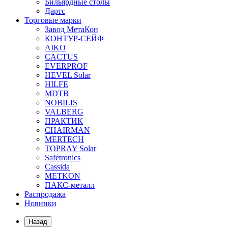
Бильярдные столы
Дартс
Торговые марки
Завод МетаКон
КОНТУР-СЕЙФ
AIKO
CACTUS
EVERPROF
HEVEL Solar
HILFE
MDTB
NOBILIS
VALBERG
ПРАКТИК
CHAIRMAN
MERTECH
TOPRAY Solar
Safetronics
Cassida
METKON
ПАКС-металл
Распродажа
Новинки
Назад