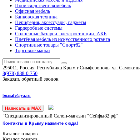
Производственная мебель
Офисная мебель
Банковская техника
Периферия, аксессуары, гаджеты
Гардеробные системы
Солнечные батареи, электростанции, АКБ
Плетёная мебель из искусственного ротанга
Спортивные товары "Спорт82"
Торговые марки
295011, Россия, Республика Крым
г.Симферополь, ул. Самокиша
8(978)
888-0-750
Заказать обратный звонок
boxsafe@ya.ru
Написать в MAX
"Специализированный Салон-магазин "Сейфы82.рф"
Контакты в Крыму нажмите сюда!
Каталог
товаров
Каталог
товаров