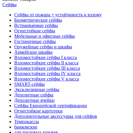
Сейфы
Сейфы от пожара + устойчивость к взлому
Биометрические сейфы
Встраиваемые сейфы
Огнестойкие сейфы
Мебельные и офисные сейфы
Гостиничные сейфы
Оружейные сейфы и шкафы
Армейские шкафы
Взломостойкие сейфы I класса
Взломостойкие сейфы II класса
Взломостойкие сейфы III класса
Взломостойкие сейфы IV класса
Взломостойкие сейфы V класса
SMART-сейфы
Эксклюзивные сейфы
Депозитные сейфы
Депозитные ячейки
Сейфы Европейской сертификации
Огнестойкие картотеки
Дополнительные аксессуары для сейфов
Темпокассы
банковские
для трудовых книжек