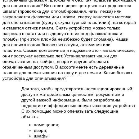
встроенным флажком, штоком или без. Как пользоваться чашкой
для опечатывания? Вот ответ: через центр чашки продевается
шпагат (проволока для опломбирования, нить, леска) или
закрепляется флажком или штоком, сверху наносится мастика
для опечатывания (сургуч, скульптурный пластилин), на который
и ставится оттиск печати. Снять устройство можно только
разрезав шпагат или выдернув его из-под флажка/штока и
пломбы (при этом пломба неизбежно будет сломана). Чашки
для опечатывания бывают из латуни, алюминия или
пластика.
Самые долговечные и надежные это - металлические,
они прослужат несколько лет. Устанавливают чашки для
опечатывания на сейфы, двери и другие объекты с
ограниченным доступом. В ассортименте есть деревянные
плашки для опечатывания на одну и две печати.
Какие бывают
устройства для опечатывания?
Для того, чтобы предотвратить несанкционированный
доступ к материальным ценностям, документам и
другой важной информации, были разработаны
недорогие и эффективные опечатывающие устройства.
С их помощью можно опечатывать следующие
объекты:
помещения;
двери;
шкафы;