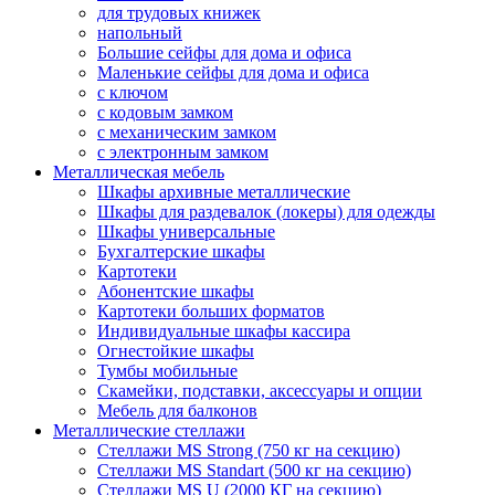
для трудовых книжек
напольный
Большие сейфы для дома и офиса
Маленькие сейфы для дома и офиса
с ключом
с кодовым замком
с механическим замком
с электронным замком
Металлическая мебель
Шкафы архивные металлические
Шкафы для раздевалок (локеры) для одежды
Шкафы универсальные
Бухгалтерские шкафы
Картотеки
Абонентские шкафы
Картотеки больших форматов
Индивидуальные шкафы кассира
Огнестойкие шкафы
Тумбы мобильные
Скамейки, подставки, аксессуары и опции
Мебель для балконов
Металлические стеллажи
Стеллажи MS Strong (750 кг на секцию)
Стеллажи MS Standart (500 кг на секцию)
Стеллажи MS U (2000 КГ на секцию)