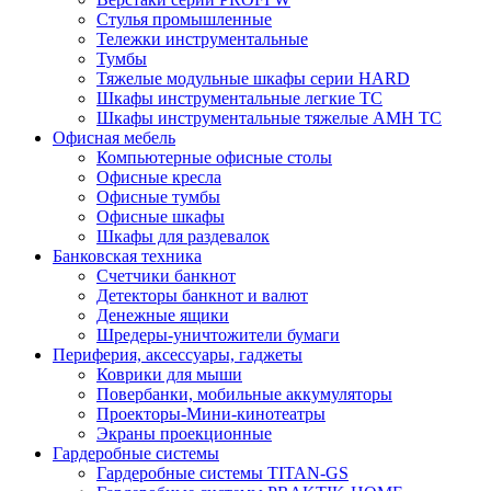
Стулья промышленные
Тележки инструментальные
Тумбы
Тяжелые модульные шкафы серии HARD
Шкафы инструментальные легкие ТС
Шкафы инструментальные тяжелые AMH TC
Офисная мебель
Компьютерные офисные столы
Офисные кресла
Офисные тумбы
Офисные шкафы
Шкафы для раздевалок
Банковская техника
Счетчики банкнот
Детекторы банкнот и валют
Денежные ящики
Шредеры-уничтожители бумаги
Периферия, аксессуары, гаджеты
Коврики для мыши
Повербанки, мобильные аккумуляторы
Проекторы-Мини-кинотеатры
Экраны проекционные
Гардеробные системы
Гардеробные системы TITAN-GS