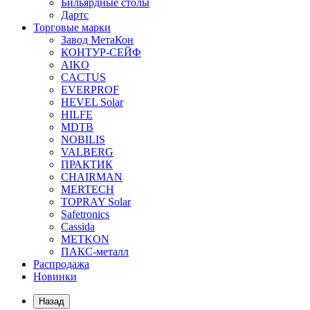
Бильярдные столы
Дартс
Торговые марки
Завод МетаКон
КОНТУР-СЕЙФ
AIKO
CACTUS
EVERPROF
HEVEL Solar
HILFE
MDTB
NOBILIS
VALBERG
ПРАКТИК
CHAIRMAN
MERTECH
TOPRAY Solar
Safetronics
Cassida
METKON
ПАКС-металл
Распродажа
Новинки
Назад