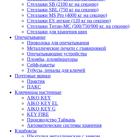
Стеллажи SB (2100 кг на секцию)
Стеллажи SBL (750 кг на секцию)
Стеллажи MS Pro (4000 кг на секцию)
Стеллажи ES легкие (120 кг на секцию)
Стеллажи Титан-МС (500/750/900 кг. на секцию)
Стеллажи для хранения шин
Опечатывание
Проволока для опечатывания
Металлические печати с гравировкой
Опечатывающие устройства
Пломбы, пломбираторы
Сейф-пакеты
Тубусы, пеналы для ключей
Почтовые ящики
Практик
ПАКС
Ключницы настенные
AIKO KEY
AIKO KEY EL
AIKO KEY G
KEY FIRE
Производство Тайвань
Автоматические системы хранения
Кэшбоксы
Шкатулки металлические с замком