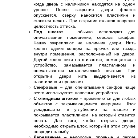
когда дверь с наличником находятся на одном
уровне. После закрытия двери флажок
опускается, сверху наносится пластилин и
ставится печать. При вскрытии флажок повредит
целостность оттиска.
Под шпагат
– обычно используют для
опечатывания помещений, сейфов, шкафов.
Чашку закрепляют на наличник двери. Нить
крепят одним концом на крючок или гвоздь
внутри помещения, расположенный на двери.
Другой конец нити натягивается, помещается в
устройство, замазывается пластилином и
опечатывается металлической печатью. При
открытии двери нить выдергивается из
пластилина и провисает.
Сейфовые
– для опечатывания сейфов чаще
всего используются навесные устройства.
С откидным штоком
– применяются для любых
объектов с закрывающимися дверцами. Шток
укладывается в углубление на плашке и
покрывается пластилином, на который ставится
печать. Для того, чтобы открыть дверь,
необходимо открыть шток, который в этом случае
повредит пломбу.
Деревянные
– недорогие, прочные и легкие