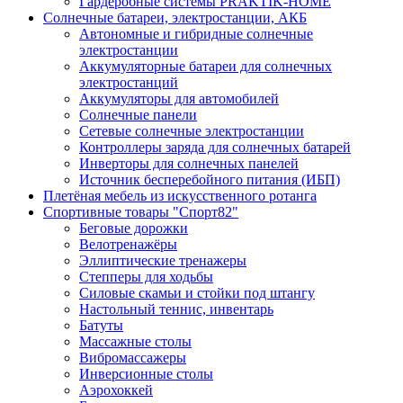
Гардеробные системы PRAKTIK-HOME
Солнечные батареи, электростанции, АКБ
Автономные и гибридные солнечные
электростанции
Аккумуляторные батареи для солнечных
электростанций
Аккумуляторы для автомобилей
Солнечные панели
Сетевые солнечные электростанции
Контроллеры заряда для солнечных батарей
Инверторы для солнечных панелей
Источник бесперебойного питания (ИБП)
Плетёная мебель из искусственного ротанга
Спортивные товары "Спорт82"
Беговые дорожки
Велотренажёры
Эллиптические тренажеры
Степперы для ходьбы
Силовые скамьи и стойки под штангу
Настольный теннис, инвентарь
Батуты
Массажные столы
Вибромассажеры
Инверсионные столы
Аэрохоккей