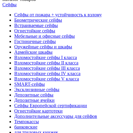
Сейфы
Сейфы от пожара + устойчивость к взлому
Биометрические сейфы
Встраиваемые сейфы
Огнестойкие сейфы
Мебельные и офисные сейфы
Гостиничные сейфы
Оружейные сейфы и шкафы
Армейские шкафы
Взломостойкие сейфы I класса
Взломостойкие сейфы II класса
Взломостойкие сейфы III класса
Взломостойкие сейфы IV класса
Взломостойкие сейфы V класса
SMART-сейфы
Эксклюзивные сейфы
Депозитные сейфы
Депозитные ячейки
Сейфы Европейской сертификации
Огнестойкие картотеки
Дополнительные аксессуары для сейфов
Темпокассы
банковские
для трудовых книжек