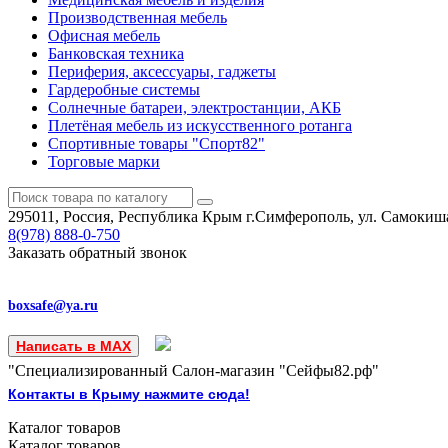
Производственная мебель
Офисная мебель
Банковская техника
Периферия, аксессуары, гаджеты
Гардеробные системы
Солнечные батареи, электростанции, АКБ
Плетёная мебель из искусственного ротанга
Спортивные товары "Спорт82"
Торговые марки
295011, Россия, Республика Крым
г.Симферополь, ул. Самокиша
8(978)
888-0-750
Заказать обратный звонок
boxsafe@ya.ru
Написать в MAX
"Специализированный Салон-магазин "Сейфы82.рф"
Контакты в Крыму нажмите сюда!
Каталог
товаров
Каталог
товаров