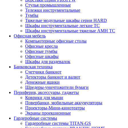
Стулья промышленные
Тележки инструментальные
Тумбы
Тяжелые модульные шкафы серии HARD
Шкафы инструментальные легкие ТС
Шкафы инструментальные тяжелые AMH TC
Офисная мебель
Компьютерные офисные столы
Офисные кресла
Офисные тумбы
Офисные шкафы
Шкафы для раздевалок
Банковская техника
Счетчики банкнот
Детекторы банкнот и валют
Денежные ящики
Шредеры-уничтожители бумаги
Периферия, аксессуары, гаджеты
Коврики для мыши
Повербанки, мобильные аккумуляторы
Проекторы-Мини-кинотеатры
Экраны проекционные
Гардеробные системы
Гардеробные системы TITAN-GS