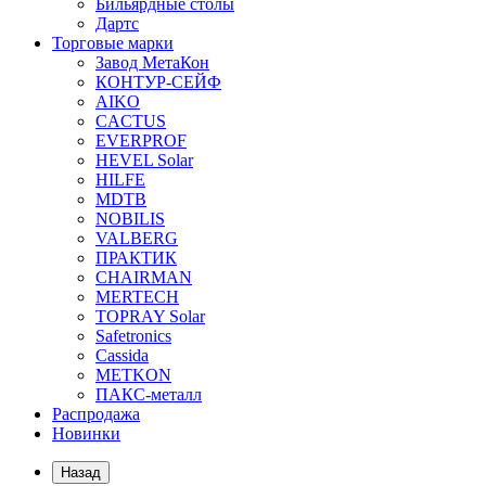
Бильярдные столы
Дартс
Торговые марки
Завод МетаКон
КОНТУР-СЕЙФ
AIKO
CACTUS
EVERPROF
HEVEL Solar
HILFE
MDTB
NOBILIS
VALBERG
ПРАКТИК
CHAIRMAN
MERTECH
TOPRAY Solar
Safetronics
Cassida
METKON
ПАКС-металл
Распродажа
Новинки
Назад