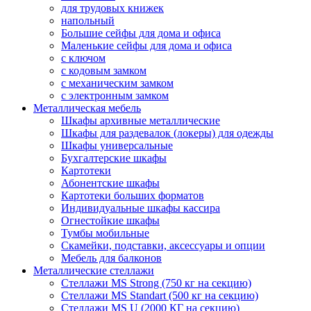
для трудовых книжек
напольный
Большие сейфы для дома и офиса
Маленькие сейфы для дома и офиса
с ключом
с кодовым замком
с механическим замком
с электронным замком
Металлическая мебель
Шкафы архивные металлические
Шкафы для раздевалок (локеры) для одежды
Шкафы универсальные
Бухгалтерские шкафы
Картотеки
Абонентские шкафы
Картотеки больших форматов
Индивидуальные шкафы кассира
Огнестойкие шкафы
Тумбы мобильные
Скамейки, подставки, аксессуары и опции
Мебель для балконов
Металлические стеллажи
Стеллажи MS Strong (750 кг на секцию)
Стеллажи MS Standart (500 кг на секцию)
Стеллажи MS U (2000 КГ на секцию)