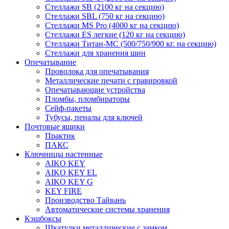
Стеллажи SB (2100 кг на секцию)
Стеллажи SBL (750 кг на секцию)
Стеллажи MS Pro (4000 кг на секцию)
Стеллажи ES легкие (120 кг на секцию)
Стеллажи Титан-МС (500/750/900 кг. на секцию)
Стеллажи для хранения шин
Опечатывание
Проволока для опечатывания
Металлические печати с гравировкой
Опечатывающие устройства
Пломбы, пломбираторы
Сейф-пакеты
Тубусы, пеналы для ключей
Почтовые ящики
Практик
ПАКС
Ключницы настенные
AIKO KEY
AIKO KEY EL
AIKO KEY G
KEY FIRE
Производство Тайвань
Автоматические системы хранения
Кэшбоксы
Шкатулки металлические с замком