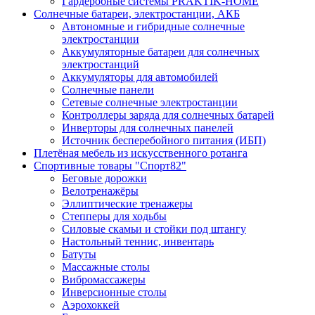
Гардеробные системы PRAKTIK-HOME
Солнечные батареи, электростанции, АКБ
Автономные и гибридные солнечные
электростанции
Аккумуляторные батареи для солнечных
электростанций
Аккумуляторы для автомобилей
Солнечные панели
Сетевые солнечные электростанции
Контроллеры заряда для солнечных батарей
Инверторы для солнечных панелей
Источник бесперебойного питания (ИБП)
Плетёная мебель из искусственного ротанга
Спортивные товары "Спорт82"
Беговые дорожки
Велотренажёры
Эллиптические тренажеры
Степперы для ходьбы
Силовые скамьи и стойки под штангу
Настольный теннис, инвентарь
Батуты
Массажные столы
Вибромассажеры
Инверсионные столы
Аэрохоккей