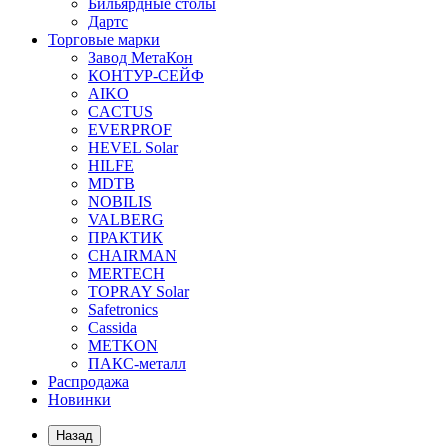
Бильярдные столы
Дартс
Торговые марки
Завод МетаКон
КОНТУР-СЕЙФ
AIKO
CACTUS
EVERPROF
HEVEL Solar
HILFE
MDTB
NOBILIS
VALBERG
ПРАКТИК
CHAIRMAN
MERTECH
TOPRAY Solar
Safetronics
Cassida
METKON
ПАКС-металл
Распродажа
Новинки
Назад