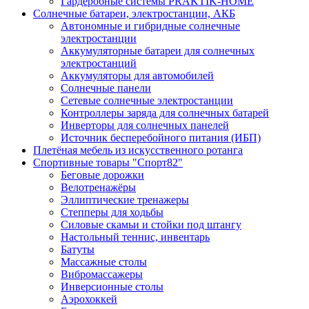
Гардеробные системы PRAKTIK-HOME
Солнечные батареи, электростанции, АКБ
Автономные и гибридные солнечные
электростанции
Аккумуляторные батареи для солнечных
электростанций
Аккумуляторы для автомобилей
Солнечные панели
Сетевые солнечные электростанции
Контроллеры заряда для солнечных батарей
Инверторы для солнечных панелей
Источник бесперебойного питания (ИБП)
Плетёная мебель из искусственного ротанга
Спортивные товары "Спорт82"
Беговые дорожки
Велотренажёры
Эллиптические тренажеры
Степперы для ходьбы
Силовые скамьи и стойки под штангу
Настольный теннис, инвентарь
Батуты
Массажные столы
Вибромассажеры
Инверсионные столы
Аэрохоккей