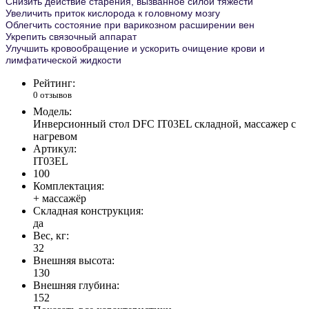
Снизить действие старения, вызванное силой тяжести
Увеличить приток кислорода к головному мозгу
Облегчить состояние при варикозном расширении вен
Укрепить связочный аппарат
Улучшить кровообращение и ускорить очищение крови и
лимфатической жидкости
Рейтинг:
0 отзывов
Модель:
Инверсионный стол DFC IT03EL складной, массажер с
нагревом
Артикул:
IT03EL
100
Комплектация:
+ массажёр
Складная конструкция:
да
Вес, кг:
32
Внешняя высота:
130
Внешняя глубина:
152