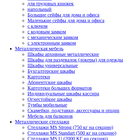
для трудовых книжек
напольный
Большие сейфы для дома и офиса
Маленькие сейфы для дома и офиса
с ключом
с кодовым замком
с механическим замком
с электронным замком
Металлическая мебель
Шкафы архивные металлические
Шкафы для раздевалок (локеры) для одежды
Шкафы универсальные
Бухгалтерские шкафы
Картотеки
Абонентские шкафы
Картотеки больших форматов
Индивидуальные шкафы кассира
Огнестойкие шкафы
Тумбы мобильные
Скамейки, подставки, аксессуары и опции
Мебель для балконов
Металлические стеллажи
Стеллажи MS Strong (750 кг на секцию)
Стеллажи MS Standart (500 кг на секцию)
Стеллажи MS U (2000 КГ на секцию)