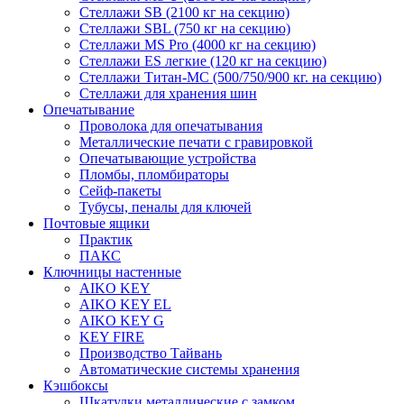
Стеллажи SB (2100 кг на секцию)
Стеллажи SBL (750 кг на секцию)
Стеллажи MS Pro (4000 кг на секцию)
Стеллажи ES легкие (120 кг на секцию)
Стеллажи Титан-МС (500/750/900 кг. на секцию)
Стеллажи для хранения шин
Опечатывание
Проволока для опечатывания
Металлические печати с гравировкой
Опечатывающие устройства
Пломбы, пломбираторы
Сейф-пакеты
Тубусы, пеналы для ключей
Почтовые ящики
Практик
ПАКС
Ключницы настенные
AIKO KEY
AIKO KEY EL
AIKO KEY G
KEY FIRE
Производство Тайвань
Автоматические системы хранения
Кэшбоксы
Шкатулки металлические с замком