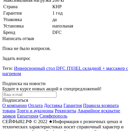
Максимальная нагрузка
200 кг
Страна
КНР
Гарантия
1 год
Упаковка
да
Установка
напольная
Бренд
DFC
Написать отзыв
Пока не было вопросов.
Задать вопрос
Теги:
Инверсионный стол DFC IT03EL складной + массажер с
нагревом
Подписка на новости
Будьте в курсе новых акций и спецпредложений!
Подписаться
О компании
Оплата
Доставка
Гарантия
Правила возврата
товара
Торги и аукционы
Реквизиты
Аварийное вскрытие
замков
Евпатория
Симферополь
СЕЙФЫ82.РФ © 2022 ★Информация о розничных ценах и
технических характеристиках носит справочный характер и