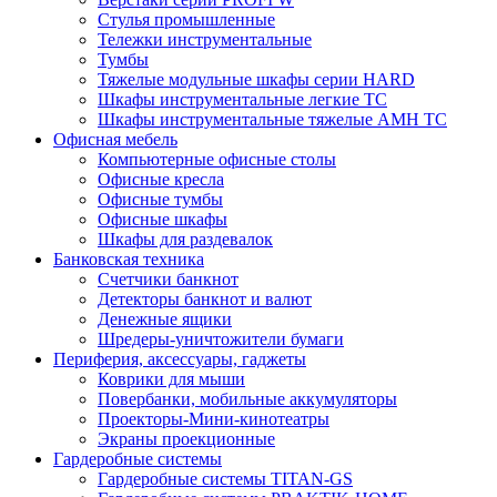
Стулья промышленные
Тележки инструментальные
Тумбы
Тяжелые модульные шкафы серии HARD
Шкафы инструментальные легкие ТС
Шкафы инструментальные тяжелые AMH TC
Офисная мебель
Компьютерные офисные столы
Офисные кресла
Офисные тумбы
Офисные шкафы
Шкафы для раздевалок
Банковская техника
Счетчики банкнот
Детекторы банкнот и валют
Денежные ящики
Шредеры-уничтожители бумаги
Периферия, аксессуары, гаджеты
Коврики для мыши
Повербанки, мобильные аккумуляторы
Проекторы-Мини-кинотеатры
Экраны проекционные
Гардеробные системы
Гардеробные системы TITAN-GS