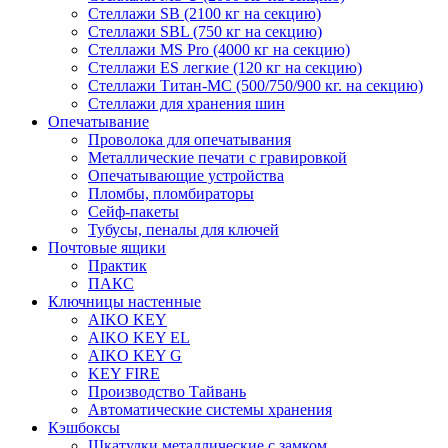
Стеллажи SB (2100 кг на секцию)
Стеллажи SBL (750 кг на секцию)
Стеллажи MS Pro (4000 кг на секцию)
Стеллажи ES легкие (120 кг на секцию)
Стеллажи Титан-МС (500/750/900 кг. на секцию)
Стеллажи для хранения шин
Опечатывание
Проволока для опечатывания
Металлические печати с гравировкой
Опечатывающие устройства
Пломбы, пломбираторы
Сейф-пакеты
Тубусы, пеналы для ключей
Почтовые ящики
Практик
ПАКС
Ключницы настенные
AIKO KEY
AIKO KEY EL
AIKO KEY G
KEY FIRE
Производство Тайвань
Автоматические системы хранения
Кэшбоксы
Шкатулки металлические с замком