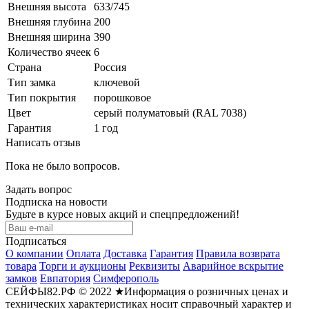
Внешняя высота
633/745
Внешняя глубина
200
Внешняя ширина
390
Количество ячеек
6
Страна
Россия
Тип замка
ключевой
Тип покрытия
порошковое
Цвет
cерый полуматовый (RAL 7038)
Гарантия
1 год
Написать отзыв
Пока не было вопросов.
Задать вопрос
Подписка на новости
Будьте в курсе новых акций и спецпредложений!
Подписаться
О компании
Оплата
Доставка
Гарантия
Правила возврата
товара
Торги и аукционы
Реквизиты
Аварийное вскрытие
замков
Евпатория
Симферополь
СЕЙФЫ82.РФ © 2022 ★Информация о розничных ценах и
технических характеристиках носит справочный характер и