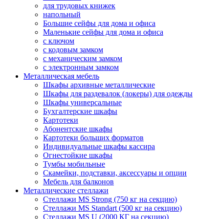
для трудовых книжек
напольный
Большие сейфы для дома и офиса
Маленькие сейфы для дома и офиса
с ключом
с кодовым замком
с механическим замком
с электронным замком
Металлическая мебель
Шкафы архивные металлические
Шкафы для раздевалок (локеры) для одежды
Шкафы универсальные
Бухгалтерские шкафы
Картотеки
Абонентские шкафы
Картотеки больших форматов
Индивидуальные шкафы кассира
Огнестойкие шкафы
Тумбы мобильные
Скамейки, подставки, аксессуары и опции
Мебель для балконов
Металлические стеллажи
Стеллажи MS Strong (750 кг на секцию)
Стеллажи MS Standart (500 кг на секцию)
Стеллажи MS U (2000 КГ на секцию)