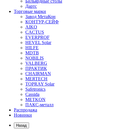
Бильярдные столы
Дартс
Торговые марки
Завод МетаКон
КОНТУР-СЕЙФ
AIKO
CACTUS
EVERPROF
HEVEL Solar
HILFE
MDTB
NOBILIS
VALBERG
ПРАКТИК
CHAIRMAN
MERTECH
TOPRAY Solar
Safetronics
Cassida
METKON
ПАКС-металл
Распродажа
Новинки
Назад