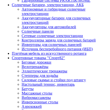
Гардеробные системы PRAKTIK-HOME
Солнечные батареи, электростанции, АКБ
Автономные и гибридные солнечные
электростанции
Аккумуляторные батареи для солнечных
электростанций
Аккумуляторы для автомобилей
Солнечные панели
Сетевые солнечные электростанции
Контроллеры заряда для солнечных батарей
Инверторы для солнечных панелей
Источник бесперебойного питания (ИБП)
Плетёная мебель из искусственного ротанга
Спортивные товары "Спорт82"
Беговые дорожки
Велотренажёры
Эллиптические тренажеры
Степперы для ходьбы
Силовые скамьи и стойки под штангу
Настольный теннис, инвентарь
Батуты
Массажные столы
Вибромассажеры
Инверсионные столы
Аэрохоккей