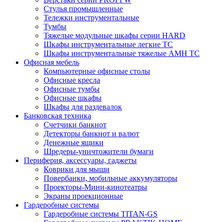
Стулья промышленные
Тележки инструментальные
Тумбы
Тяжелые модульные шкафы серии HARD
Шкафы инструментальные легкие ТС
Шкафы инструментальные тяжелые AMH TC
Офисная мебель
Компьютерные офисные столы
Офисные кресла
Офисные тумбы
Офисные шкафы
Шкафы для раздевалок
Банковская техника
Счетчики банкнот
Детекторы банкнот и валют
Денежные ящики
Шредеры-уничтожители бумаги
Периферия, аксессуары, гаджеты
Коврики для мыши
Повербанки, мобильные аккумуляторы
Проекторы-Мини-кинотеатры
Экраны проекционные
Гардеробные системы
Гардеробные системы TITAN-GS