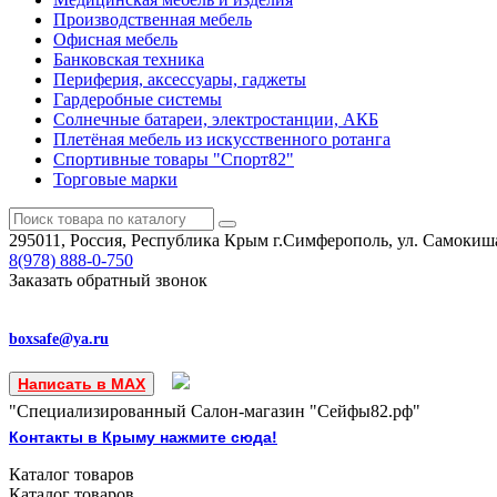
Производственная мебель
Офисная мебель
Банковская техника
Периферия, аксессуары, гаджеты
Гардеробные системы
Солнечные батареи, электростанции, АКБ
Плетёная мебель из искусственного ротанга
Спортивные товары "Спорт82"
Торговые марки
295011, Россия, Республика Крым
г.Симферополь, ул. Самокиша
8(978)
888-0-750
Заказать обратный звонок
boxsafe@ya.ru
Написать в MAX
"Специализированный Салон-магазин "Сейфы82.рф"
Контакты в Крыму нажмите сюда!
Каталог
товаров
Каталог
товаров