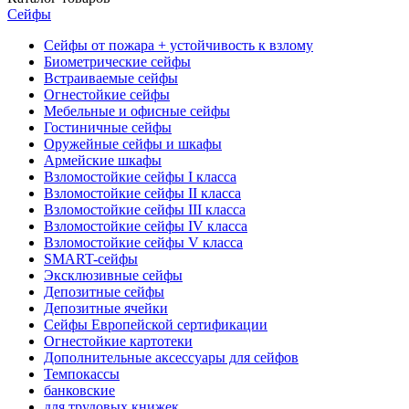
Сейфы
Сейфы от пожара + устойчивость к взлому
Биометрические сейфы
Встраиваемые сейфы
Огнестойкие сейфы
Мебельные и офисные сейфы
Гостиничные сейфы
Оружейные сейфы и шкафы
Армейские шкафы
Взломостойкие сейфы I класса
Взломостойкие сейфы II класса
Взломостойкие сейфы III класса
Взломостойкие сейфы IV класса
Взломостойкие сейфы V класса
SMART-сейфы
Эксклюзивные сейфы
Депозитные сейфы
Депозитные ячейки
Сейфы Европейской сертификации
Огнестойкие картотеки
Дополнительные аксессуары для сейфов
Темпокассы
банковские
для трудовых книжек