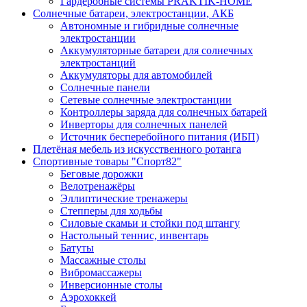
Гардеробные системы PRAKTIK-HOME
Солнечные батареи, электростанции, АКБ
Автономные и гибридные солнечные
электростанции
Аккумуляторные батареи для солнечных
электростанций
Аккумуляторы для автомобилей
Солнечные панели
Сетевые солнечные электростанции
Контроллеры заряда для солнечных батарей
Инверторы для солнечных панелей
Источник бесперебойного питания (ИБП)
Плетёная мебель из искусственного ротанга
Спортивные товары "Спорт82"
Беговые дорожки
Велотренажёры
Эллиптические тренажеры
Степперы для ходьбы
Силовые скамьи и стойки под штангу
Настольный теннис, инвентарь
Батуты
Массажные столы
Вибромассажеры
Инверсионные столы
Аэрохоккей