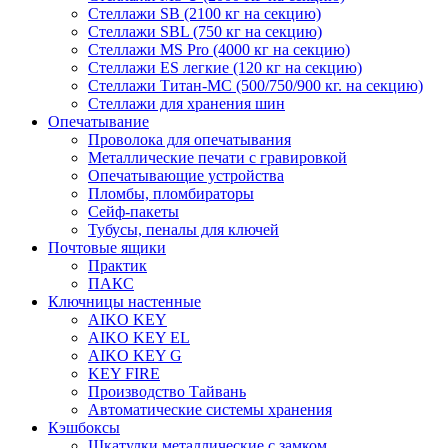
Стеллажи SB (2100 кг на секцию)
Стеллажи SBL (750 кг на секцию)
Стеллажи MS Pro (4000 кг на секцию)
Стеллажи ES легкие (120 кг на секцию)
Стеллажи Титан-МС (500/750/900 кг. на секцию)
Стеллажи для хранения шин
Опечатывание
Проволока для опечатывания
Металлические печати с гравировкой
Опечатывающие устройства
Пломбы, пломбираторы
Сейф-пакеты
Тубусы, пеналы для ключей
Почтовые ящики
Практик
ПАКС
Ключницы настенные
AIKO KEY
AIKO KEY EL
AIKO KEY G
KEY FIRE
Производство Тайвань
Автоматические системы хранения
Кэшбоксы
Шкатулки металлические с замком