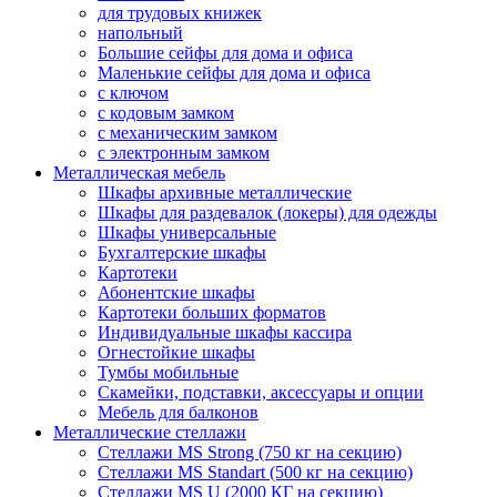
для трудовых книжек
напольный
Большие сейфы для дома и офиса
Маленькие сейфы для дома и офиса
с ключом
с кодовым замком
с механическим замком
с электронным замком
Металлическая мебель
Шкафы архивные металлические
Шкафы для раздевалок (локеры) для одежды
Шкафы универсальные
Бухгалтерские шкафы
Картотеки
Абонентские шкафы
Картотеки больших форматов
Индивидуальные шкафы кассира
Огнестойкие шкафы
Тумбы мобильные
Скамейки, подставки, аксессуары и опции
Мебель для балконов
Металлические стеллажи
Стеллажи MS Strong (750 кг на секцию)
Стеллажи MS Standart (500 кг на секцию)
Стеллажи MS U (2000 КГ на секцию)