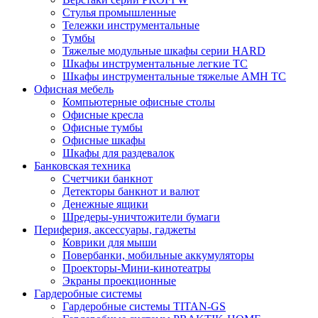
Стулья промышленные
Тележки инструментальные
Тумбы
Тяжелые модульные шкафы серии HARD
Шкафы инструментальные легкие ТС
Шкафы инструментальные тяжелые AMH TC
Офисная мебель
Компьютерные офисные столы
Офисные кресла
Офисные тумбы
Офисные шкафы
Шкафы для раздевалок
Банковская техника
Счетчики банкнот
Детекторы банкнот и валют
Денежные ящики
Шредеры-уничтожители бумаги
Периферия, аксессуары, гаджеты
Коврики для мыши
Повербанки, мобильные аккумуляторы
Проекторы-Мини-кинотеатры
Экраны проекционные
Гардеробные системы
Гардеробные системы TITAN-GS