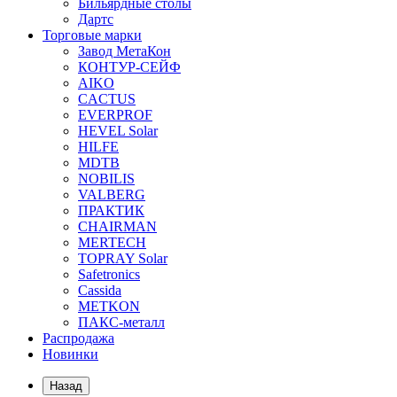
Бильярдные столы
Дартс
Торговые марки
Завод МетаКон
КОНТУР-СЕЙФ
AIKO
CACTUS
EVERPROF
HEVEL Solar
HILFE
MDTB
NOBILIS
VALBERG
ПРАКТИК
CHAIRMAN
MERTECH
TOPRAY Solar
Safetronics
Cassida
METKON
ПАКС-металл
Распродажа
Новинки
Назад