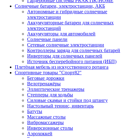
Гардеробные системы PRAKTIK-HOME
Солнечные батареи, электростанции, АКБ
Автономные и гибридные солнечные
электростанции
Аккумуляторные батареи для солнечных
электростанций
Аккумуляторы для автомобилей
Солнечные панели
Сетевые солнечные электростанции
Контроллеры заряда для солнечных батарей
Инверторы для солнечных панелей
Источник бесперебойного питания (ИБП)
Плетёная мебель из искусственного ротанга
Спортивные товары "Спорт82"
Беговые дорожки
Велотренажёры
Эллиптические тренажеры
Степперы для ходьбы
Силовые скамьи и стойки под штангу
Настольный теннис, инвентарь
Батуты
Массажные столы
Вибромассажеры
Инверсионные столы
Аэрохоккей