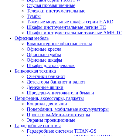
Стулья промышленные
Тележки инструментальные
Тумбы
Тяжелые модульные шкафы серии HARD
Шкафы инструментальные легкие ТС
Шкафы инструментальные тяжелые AMH TC
Офисная мебель
Компьютерные офисные столы
Офисные кресла
Офисные тумбы
Офисные шкафы
Шкафы для раздевалок
Банковская техника
Счетчики банкнот
Детекторы банкнот и валют
Денежные ящики
Шредеры-уничтожители бумаги
Периферия, аксессуары, гаджеты
Коврики для мыши
Повербанки, мобильные аккумуляторы
Проекторы-Мини-кинотеатры
Экраны проекционные
Гардеробные системы
Гардеробные системы TITAN-GS