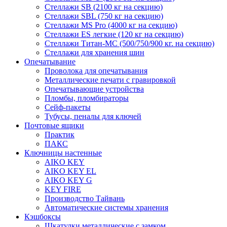
Стеллажи SB (2100 кг на секцию)
Стеллажи SBL (750 кг на секцию)
Стеллажи MS Pro (4000 кг на секцию)
Стеллажи ES легкие (120 кг на секцию)
Стеллажи Титан-МС (500/750/900 кг. на секцию)
Стеллажи для хранения шин
Опечатывание
Проволока для опечатывания
Металлические печати с гравировкой
Опечатывающие устройства
Пломбы, пломбираторы
Сейф-пакеты
Тубусы, пеналы для ключей
Почтовые ящики
Практик
ПАКС
Ключницы настенные
AIKO KEY
AIKO KEY EL
AIKO KEY G
KEY FIRE
Производство Тайвань
Автоматические системы хранения
Кэшбоксы
Шкатулки металлические с замком