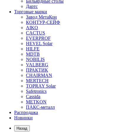
Бильярдные столы
Дартс
Торговые марки
Завод МетаКон
КОНТУР-СЕЙФ
AIKO
CACTUS
EVERPROF
HEVEL Solar
HILFE
MDTB
NOBILIS
VALBERG
ПРАКТИК
CHAIRMAN
MERTECH
TOPRAY Solar
Safetronics
Cassida
METKON
ПАКС-металл
Распродажа
Новинки
Назад