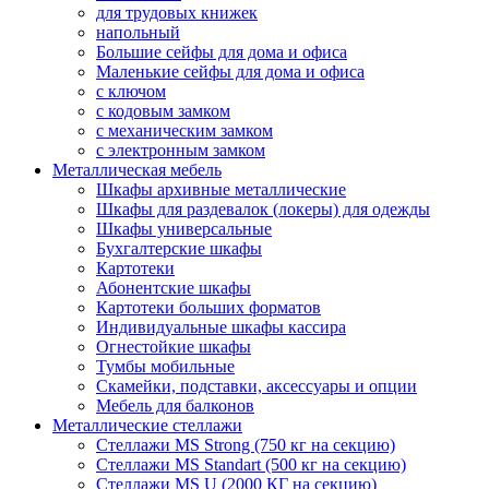
для трудовых книжек
напольный
Большие сейфы для дома и офиса
Маленькие сейфы для дома и офиса
с ключом
с кодовым замком
с механическим замком
с электронным замком
Металлическая мебель
Шкафы архивные металлические
Шкафы для раздевалок (локеры) для одежды
Шкафы универсальные
Бухгалтерские шкафы
Картотеки
Абонентские шкафы
Картотеки больших форматов
Индивидуальные шкафы кассира
Огнестойкие шкафы
Тумбы мобильные
Скамейки, подставки, аксессуары и опции
Мебель для балконов
Металлические стеллажи
Стеллажи MS Strong (750 кг на секцию)
Стеллажи MS Standart (500 кг на секцию)
Стеллажи MS U (2000 КГ на секцию)