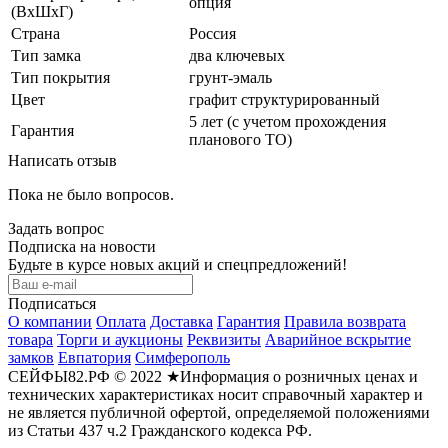
опция
(ВхШхГ)
Страна
Россия
Тип замка
два ключевых
Тип покрытия
грунт-эмаль
Цвет
графит структурированный
5 лет (с учетом прохождения
Гарантия
планового ТО)
Написать отзыв
Пока не было вопросов.
Задать вопрос
Подписка на новости
Будьте в курсе новых акций и спецпредложений!
Подписаться
О компании
Оплата
Доставка
Гарантия
Правила возврата
товара
Торги и аукционы
Реквизиты
Аварийное вскрытие
замков
Евпатория
Симферополь
СЕЙФЫ82.РФ © 2022 ★Информация о розничных ценах и
технических характеристиках носит справочный характер и
не является публичной офертой, определяемой положениями
из Статьи 437 ч.2 Гражданского кодекса РФ.