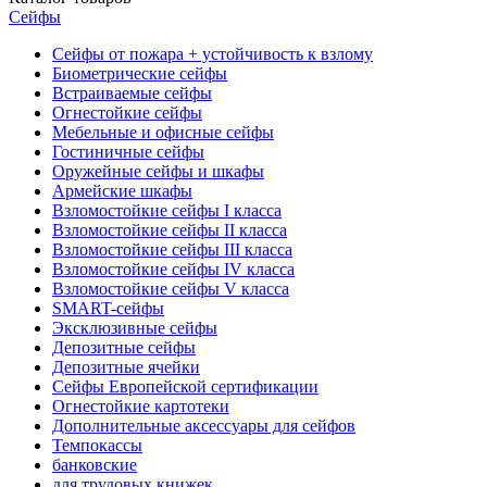
Сейфы
Сейфы от пожара + устойчивость к взлому
Биометрические сейфы
Встраиваемые сейфы
Огнестойкие сейфы
Мебельные и офисные сейфы
Гостиничные сейфы
Оружейные сейфы и шкафы
Армейские шкафы
Взломостойкие сейфы I класса
Взломостойкие сейфы II класса
Взломостойкие сейфы III класса
Взломостойкие сейфы IV класса
Взломостойкие сейфы V класса
SMART-сейфы
Эксклюзивные сейфы
Депозитные сейфы
Депозитные ячейки
Сейфы Европейской сертификации
Огнестойкие картотеки
Дополнительные аксессуары для сейфов
Темпокассы
банковские
для трудовых книжек