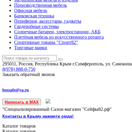
Производственная мебель
Офисная мебель
Банковская техника
Периферия, аксессуары, гаджеты
Гардеробные системы
Солнечные батареи, электростанции, АКБ
Плетёная мебель из искусственного ротанга
Спортивные товары "Спорт82"
Торговые марки
295011, Россия, Республика Крым
г.Симферополь, ул. Самокиша
8(978)
888-0-750
Заказать обратный звонок
boxsafe@ya.ru
Написать в MAX
"Специализированный Салон-магазин "Сейфы82.рф"
Контакты в Крыму нажмите сюда!
Каталог
товаров
Каталог
товаров