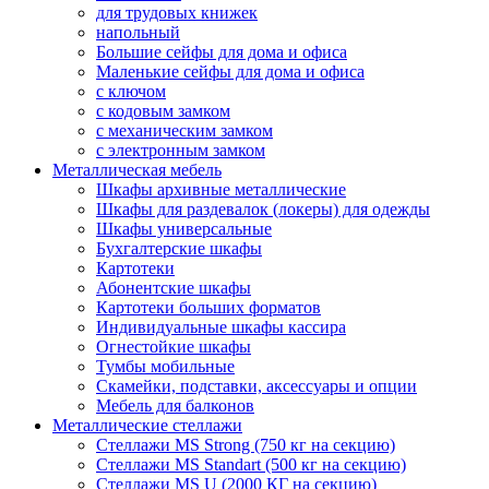
для трудовых книжек
напольный
Большие сейфы для дома и офиса
Маленькие сейфы для дома и офиса
с ключом
с кодовым замком
с механическим замком
с электронным замком
Металлическая мебель
Шкафы архивные металлические
Шкафы для раздевалок (локеры) для одежды
Шкафы универсальные
Бухгалтерские шкафы
Картотеки
Абонентские шкафы
Картотеки больших форматов
Индивидуальные шкафы кассира
Огнестойкие шкафы
Тумбы мобильные
Скамейки, подставки, аксессуары и опции
Мебель для балконов
Металлические стеллажи
Стеллажи MS Strong (750 кг на секцию)
Стеллажи MS Standart (500 кг на секцию)
Стеллажи MS U (2000 КГ на секцию)