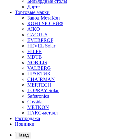
Бильярдные столы
Дартс
Торговые марки
Завод МетаКон
КОНТУР-СЕЙФ
AIKO
CACTUS
EVERPROF
HEVEL Solar
HILFE
MDTB
NOBILIS
VALBERG
ПРАКТИК
CHAIRMAN
MERTECH
TOPRAY Solar
Safetronics
Cassida
METKON
ПАКС-металл
Распродажа
Новинки
Назад