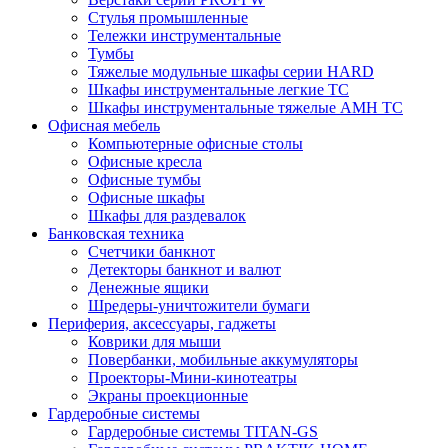
Стулья промышленные
Тележки инструментальные
Тумбы
Тяжелые модульные шкафы серии HARD
Шкафы инструментальные легкие ТС
Шкафы инструментальные тяжелые AMH TC
Офисная мебель
Компьютерные офисные столы
Офисные кресла
Офисные тумбы
Офисные шкафы
Шкафы для раздевалок
Банковская техника
Счетчики банкнот
Детекторы банкнот и валют
Денежные ящики
Шредеры-уничтожители бумаги
Периферия, аксессуары, гаджеты
Коврики для мыши
Повербанки, мобильные аккумуляторы
Проекторы-Мини-кинотеатры
Экраны проекционные
Гардеробные системы
Гардеробные системы TITAN-GS