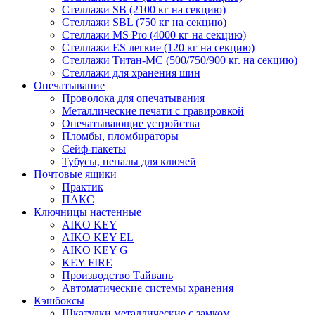
Стеллажи SB (2100 кг на секцию)
Стеллажи SBL (750 кг на секцию)
Стеллажи MS Pro (4000 кг на секцию)
Стеллажи ES легкие (120 кг на секцию)
Стеллажи Титан-МС (500/750/900 кг. на секцию)
Стеллажи для хранения шин
Опечатывание
Проволока для опечатывания
Металлические печати с гравировкой
Опечатывающие устройства
Пломбы, пломбираторы
Сейф-пакеты
Тубусы, пеналы для ключей
Почтовые ящики
Практик
ПАКС
Ключницы настенные
AIKO KEY
AIKO KEY EL
AIKO KEY G
KEY FIRE
Производство Тайвань
Автоматические системы хранения
Кэшбоксы
Шкатулки металлические с замком