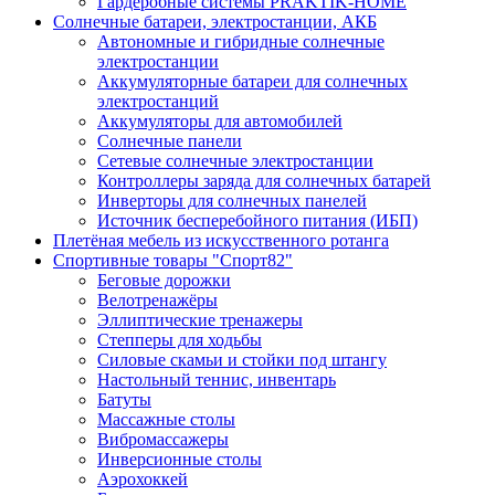
Гардеробные системы PRAKTIK-HOME
Солнечные батареи, электростанции, АКБ
Автономные и гибридные солнечные
электростанции
Аккумуляторные батареи для солнечных
электростанций
Аккумуляторы для автомобилей
Солнечные панели
Сетевые солнечные электростанции
Контроллеры заряда для солнечных батарей
Инверторы для солнечных панелей
Источник бесперебойного питания (ИБП)
Плетёная мебель из искусственного ротанга
Спортивные товары "Спорт82"
Беговые дорожки
Велотренажёры
Эллиптические тренажеры
Степперы для ходьбы
Силовые скамьи и стойки под штангу
Настольный теннис, инвентарь
Батуты
Массажные столы
Вибромассажеры
Инверсионные столы
Аэрохоккей