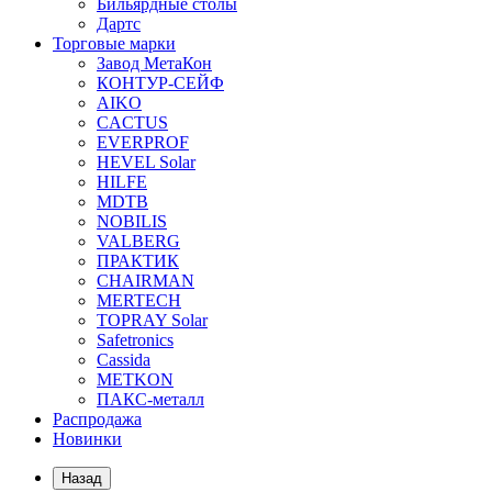
Бильярдные столы
Дартс
Торговые марки
Завод МетаКон
КОНТУР-СЕЙФ
AIKO
CACTUS
EVERPROF
HEVEL Solar
HILFE
MDTB
NOBILIS
VALBERG
ПРАКТИК
CHAIRMAN
MERTECH
TOPRAY Solar
Safetronics
Cassida
METKON
ПАКС-металл
Распродажа
Новинки
Назад