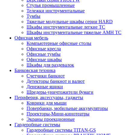
Стулья промышленные
Тележки инструментальные
Тумбы
Тяжелые модульные шкафы серии HARD
Шкафы инструментальные легкие ТС
Шкафы инструментальные тяжелые AMH TC
Офисная мебель
Компьютерные офисные столы
Офисные кресла
Офисные тумбы
Офисные шкафы
Шкафы для раздевалок
Банковская техника
Счетчики банкнот
Детекторы банкнот и валют
Денежные ящики
Шредеры-уничтожители бумаги
Периферия, аксессуары, гаджеты
Коврики для мыши
Повербанки, мобильные аккумуляторы
Проекторы-Мини-кинотеатры
Экраны проекционные
Гардеробные системы
Гардеробные системы TITAN-GS