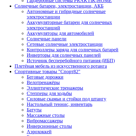
Гардеробные системы PRAKTIK-HOME
Солнечные батареи, электростанции, АКБ
Автономные и гибридные солнечные
электростанции
Аккумуляторные батареи для солнечных
электростанций
Аккумуляторы для автомобилей
Солнечные панели
Сетевые солнечные электростанции
Контроллеры заряда для солнечных батарей
Инверторы для солнечных панелей
Источник бесперебойного питания (ИБП)
Плетёная мебель из искусственного ротанга
Спортивные товары "Спорт82"
Беговые дорожки
Велотренажёры
Эллиптические тренажеры
Степперы для ходьбы
Силовые скамьи и стойки под штангу
Настольный теннис, инвентарь
Батуты
Массажные столы
Вибромассажеры
Инверсионные столы
Аэрохоккей