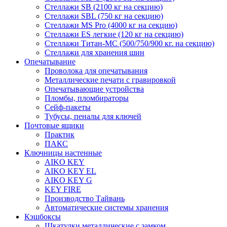
Стеллажи SB (2100 кг на секцию)
Стеллажи SBL (750 кг на секцию)
Стеллажи MS Pro (4000 кг на секцию)
Стеллажи ES легкие (120 кг на секцию)
Стеллажи Титан-МС (500/750/900 кг. на секцию)
Стеллажи для хранения шин
Опечатывание
Проволока для опечатывания
Металлические печати с гравировкой
Опечатывающие устройства
Пломбы, пломбираторы
Сейф-пакеты
Тубусы, пеналы для ключей
Почтовые ящики
Практик
ПАКС
Ключницы настенные
AIKO KEY
AIKO KEY EL
AIKO KEY G
KEY FIRE
Производство Тайвань
Автоматические системы хранения
Кэшбоксы
Шкатулки металлические с замком