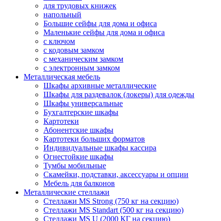
для трудовых книжек
напольный
Большие сейфы для дома и офиса
Маленькие сейфы для дома и офиса
с ключом
с кодовым замком
с механическим замком
с электронным замком
Металлическая мебель
Шкафы архивные металлические
Шкафы для раздевалок (локеры) для одежды
Шкафы универсальные
Бухгалтерские шкафы
Картотеки
Абонентские шкафы
Картотеки больших форматов
Индивидуальные шкафы кассира
Огнестойкие шкафы
Тумбы мобильные
Скамейки, подставки, аксессуары и опции
Мебель для балконов
Металлические стеллажи
Стеллажи MS Strong (750 кг на секцию)
Стеллажи MS Standart (500 кг на секцию)
Стеллажи MS U (2000 КГ на секцию)