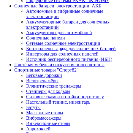
Гардеробные системы PRAKTIK-HOME
Солнечные батареи, электростанции, АКБ
Автономные и гибридные солнечные
электростанции
Аккумуляторные батареи для солнечных
электростанций
Аккумуляторы для автомобилей
Солнечные панели
Сетевые солнечные электростанции
Контроллеры заряда для солнечных батарей
Инверторы для солнечных панелей
Источник бесперебойного питания (ИБП)
Плетёная мебель из искусственного ротанга
Спортивные товары "Спорт82"
Беговые дорожки
Велотренажёры
Эллиптические тренажеры
Степперы для ходьбы
Силовые скамьи и стойки под штангу
Настольный теннис, инвентарь
Батуты
Массажные столы
Вибромассажеры
Инверсионные столы
Аэрохоккей