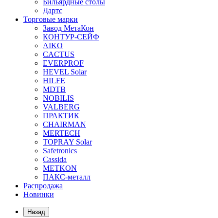
Бильярдные столы
Дартс
Торговые марки
Завод МетаКон
КОНТУР-СЕЙФ
AIKO
CACTUS
EVERPROF
HEVEL Solar
HILFE
MDTB
NOBILIS
VALBERG
ПРАКТИК
CHAIRMAN
MERTECH
TOPRAY Solar
Safetronics
Cassida
METKON
ПАКС-металл
Распродажа
Новинки
Назад