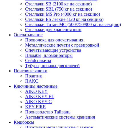
Стеллажи SB (2100 кг на секцию)
Стеллажи SBL (750 кг на секцию)
Стеллажи MS Pro (4000 кг на секцию)
Стеллажи ES легкие (120 кг на секцию)
Стеллажи Титан-МС (500/750/900 кг. на секцию)
Стеллажи для хранения шин
Опечатывание
Проволока для опечатывания
Металлические печати с гравировкой
Опечатывающие устройства
Пломбы, пломбираторы
Сейф-пакеты
Тубусы, пеналы для ключей
Почтовые ящики
Практик
ПАКС
Ключницы настенные
AIKO KEY
AIKO KEY EL
AIKO KEY G
KEY FIRE
Производство Тайвань
Автоматические системы хранения
Кэшбоксы
Шкатулки металлические с замком