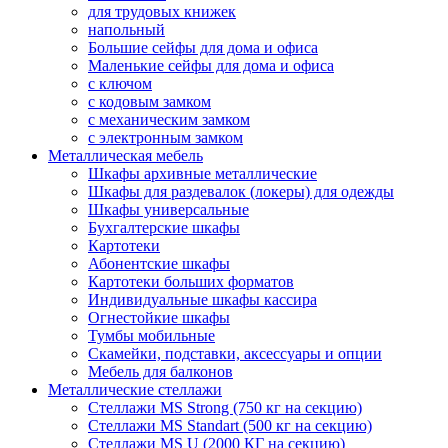
для трудовых книжек
напольный
Большие сейфы для дома и офиса
Маленькие сейфы для дома и офиса
с ключом
с кодовым замком
с механическим замком
с электронным замком
Металлическая мебель
Шкафы архивные металлические
Шкафы для раздевалок (локеры) для одежды
Шкафы универсальные
Бухгалтерские шкафы
Картотеки
Абонентские шкафы
Картотеки больших форматов
Индивидуальные шкафы кассира
Огнестойкие шкафы
Тумбы мобильные
Скамейки, подставки, аксессуары и опции
Мебель для балконов
Металлические стеллажи
Стеллажи MS Strong (750 кг на секцию)
Стеллажи MS Standart (500 кг на секцию)
Стеллажи MS U (2000 КГ на секцию)