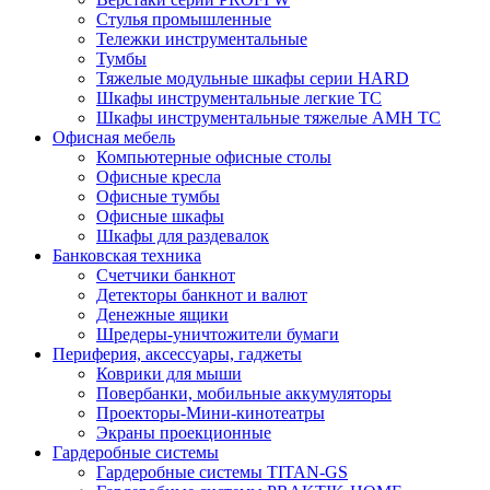
Стулья промышленные
Тележки инструментальные
Тумбы
Тяжелые модульные шкафы серии HARD
Шкафы инструментальные легкие ТС
Шкафы инструментальные тяжелые AMH TC
Офисная мебель
Компьютерные офисные столы
Офисные кресла
Офисные тумбы
Офисные шкафы
Шкафы для раздевалок
Банковская техника
Счетчики банкнот
Детекторы банкнот и валют
Денежные ящики
Шредеры-уничтожители бумаги
Периферия, аксессуары, гаджеты
Коврики для мыши
Повербанки, мобильные аккумуляторы
Проекторы-Мини-кинотеатры
Экраны проекционные
Гардеробные системы
Гардеробные системы TITAN-GS