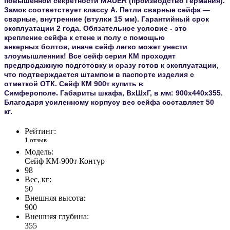
повышенной секретности MAUER
(производство Германия).
Замок соответствует
классу А.
Петли сварные сейфа —
сварные, внутренние (втулки 15 мм).
Гарантийный срок
эксплуатации 2 года. Обязательное условие - это
крепление сейфа к стене и полу с помощью
анкерных болтов, иначе сейф легко может унести
злоумышленник! Все сейф серия КМ проходят
предпродажную подготовку и сразу готов к эксплуатации,
что подтверждается штампом в паспорте изделия с
отметкой ОТК.
Сейф КМ 900т
купить в
.
Симферополе
Габариты шкафа, ВxШxГ, в мм:
900x440x355
.
Благодаря усиленному корпусу
вес сейфа составляет 50
кг.
Рейтинг:
1 отзыв
Модель:
Сейф КМ-900т Контур
98
Вес, кг:
50
Внешняя высота:
900
Внешняя глубина:
355