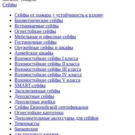
Сейфы
Сейфы от пожара + устойчивость к взлому
Биометрические сейфы
Встраиваемые сейфы
Огнестойкие сейфы
Мебельные и офисные сейфы
Гостиничные сейфы
Оружейные сейфы и шкафы
Армейские шкафы
Взломостойкие сейфы I класса
Взломостойкие сейфы II класса
Взломостойкие сейфы III класса
Взломостойкие сейфы IV класса
Взломостойкие сейфы V класса
SMART-сейфы
Эксклюзивные сейфы
Депозитные сейфы
Депозитные ячейки
Сейфы Европейской сертификации
Огнестойкие картотеки
Дополнительные аксессуары для сейфов
Темпокассы
банковские
для трудовых книжек