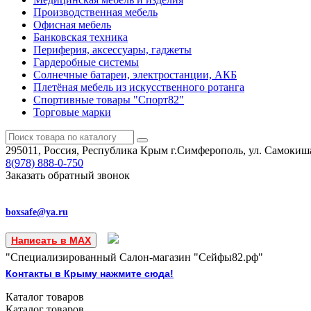
Производственная мебель
Офисная мебель
Банковская техника
Периферия, аксессуары, гаджеты
Гардеробные системы
Солнечные батареи, электростанции, АКБ
Плетёная мебель из искусственного ротанга
Спортивные товары "Спорт82"
Торговые марки
295011, Россия, Республика Крым
г.Симферополь, ул. Самокиша
8(978)
888-0-750
Заказать обратный звонок
boxsafe@ya.ru
Написать в MAX
"Специализированный Салон-магазин "Сейфы82.рф"
Контакты в Крыму нажмите сюда!
Каталог
товаров
Каталог
товаров