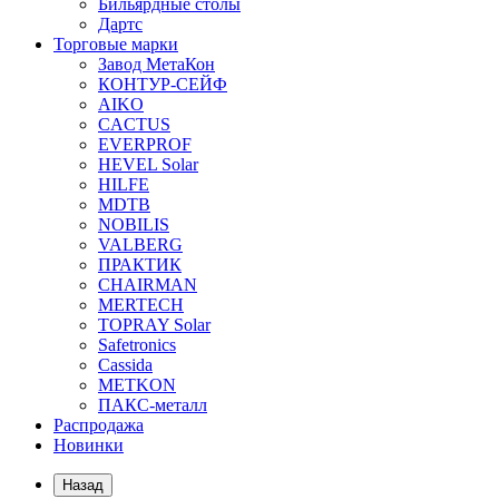
Бильярдные столы
Дартс
Торговые марки
Завод МетаКон
КОНТУР-СЕЙФ
AIKO
CACTUS
EVERPROF
HEVEL Solar
HILFE
MDTB
NOBILIS
VALBERG
ПРАКТИК
CHAIRMAN
MERTECH
TOPRAY Solar
Safetronics
Cassida
METKON
ПАКС-металл
Распродажа
Новинки
Назад