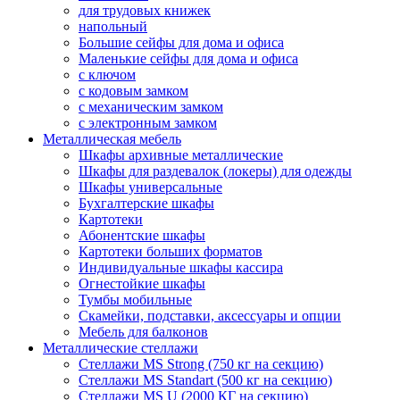
для трудовых книжек
напольный
Большие сейфы для дома и офиса
Маленькие сейфы для дома и офиса
с ключом
с кодовым замком
с механическим замком
с электронным замком
Металлическая мебель
Шкафы архивные металлические
Шкафы для раздевалок (локеры) для одежды
Шкафы универсальные
Бухгалтерские шкафы
Картотеки
Абонентские шкафы
Картотеки больших форматов
Индивидуальные шкафы кассира
Огнестойкие шкафы
Тумбы мобильные
Скамейки, подставки, аксессуары и опции
Мебель для балконов
Металлические стеллажи
Стеллажи MS Strong (750 кг на секцию)
Стеллажи MS Standart (500 кг на секцию)
Стеллажи MS U (2000 КГ на секцию)