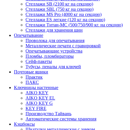
Стеллажи SB (2100 кг на секцию)
Стеллажи SBL (750 кг на секцию)
Стеллажи MS Pro (4000 кг на секцию)
Стеллажи ES легкие (120 кг на секцию)
Стеллажи Титан-МС (500/750/900 кг. на секцию)
Стеллажи для хранения шин
Опечатывание
Проволока для опечатывания
Металлические печати с гравировкой
Опечатывающие устройства
Пломбы, пломбираторы
Сейф-пакеты
Тубусы, пеналы для ключей
Почтовые ящики
Практик
ПАКС
Ключницы настенные
AIKO KEY
AIKO KEY EL
AIKO KEY G
KEY FIRE
Производство Тайвань
Автоматические системы хранения
Кэшбоксы
Шкатулки металлические с замком