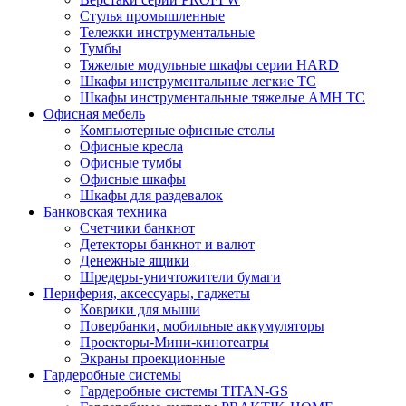
Стулья промышленные
Тележки инструментальные
Тумбы
Тяжелые модульные шкафы серии HARD
Шкафы инструментальные легкие ТС
Шкафы инструментальные тяжелые AMH TC
Офисная мебель
Компьютерные офисные столы
Офисные кресла
Офисные тумбы
Офисные шкафы
Шкафы для раздевалок
Банковская техника
Счетчики банкнот
Детекторы банкнот и валют
Денежные ящики
Шредеры-уничтожители бумаги
Периферия, аксессуары, гаджеты
Коврики для мыши
Повербанки, мобильные аккумуляторы
Проекторы-Мини-кинотеатры
Экраны проекционные
Гардеробные системы
Гардеробные системы TITAN-GS