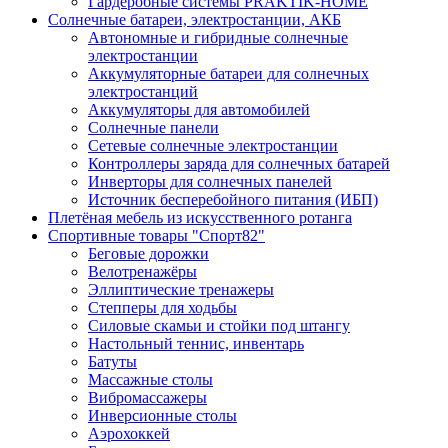
Гардеробные системы PRAKTIK-HOME
Солнечные батареи, электростанции, АКБ
Автономные и гибридные солнечные
электростанции
Аккумуляторные батареи для солнечных
электростанций
Аккумуляторы для автомобилей
Солнечные панели
Сетевые солнечные электростанции
Контроллеры заряда для солнечных батарей
Инверторы для солнечных панелей
Источник бесперебойного питания (ИБП)
Плетёная мебель из искусственного ротанга
Спортивные товары "Спорт82"
Беговые дорожки
Велотренажёры
Эллиптические тренажеры
Степперы для ходьбы
Силовые скамьи и стойки под штангу
Настольный теннис, инвентарь
Батуты
Массажные столы
Вибромассажеры
Инверсионные столы
Аэрохоккей