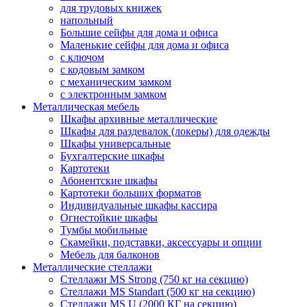
для трудовых книжек
напольный
Большие сейфы для дома и офиса
Маленькие сейфы для дома и офиса
с ключом
с кодовым замком
с механическим замком
с электронным замком
Металлическая мебель
Шкафы архивные металлические
Шкафы для раздевалок (локеры) для одежды
Шкафы универсальные
Бухгалтерские шкафы
Картотеки
Абонентские шкафы
Картотеки больших форматов
Индивидуальные шкафы кассира
Огнестойкие шкафы
Тумбы мобильные
Скамейки, подставки, аксессуары и опции
Мебель для балконов
Металлические стеллажи
Стеллажи MS Strong (750 кг на секцию)
Стеллажи MS Standart (500 кг на секцию)
Стеллажи MS U (2000 КГ на секцию)