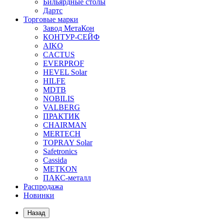
Бильярдные столы
Дартс
Торговые марки
Завод МетаКон
КОНТУР-СЕЙФ
AIKO
CACTUS
EVERPROF
HEVEL Solar
HILFE
MDTB
NOBILIS
VALBERG
ПРАКТИК
CHAIRMAN
MERTECH
TOPRAY Solar
Safetronics
Cassida
METKON
ПАКС-металл
Распродажа
Новинки
Назад