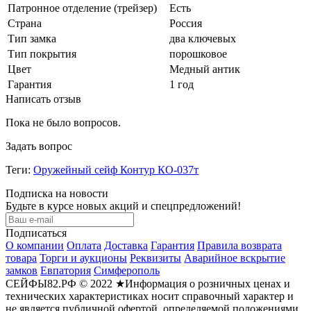
Патронное отделение (трейзер)
Есть
Страна
Россия
Тип замка
два ключевых
Тип покрытия
порошковое
Цвет
Медный антик
Гарантия
1 год
Написать отзыв
Пока не было вопросов.
Задать вопрос
Теги:
Оружейный сейф Контур КО-037т
Подписка на новости
Будьте в курсе новых акций и спецпредложений!
Подписаться
О компании
Оплата
Доставка
Гарантия
Правила возврата
товара
Торги и аукционы
Реквизиты
Аварийное вскрытие
замков
Евпатория
Симферополь
СЕЙФЫ82.РФ © 2022 ★Информация о розничных ценах и
технических характеристиках носит справочный характер и
не является публичной офертой, определяемой положениями