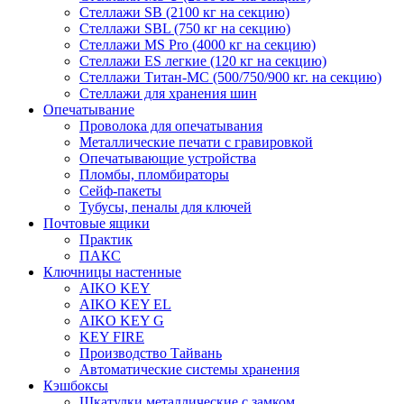
Стеллажи SB (2100 кг на секцию)
Стеллажи SBL (750 кг на секцию)
Стеллажи MS Pro (4000 кг на секцию)
Стеллажи ES легкие (120 кг на секцию)
Стеллажи Титан-МС (500/750/900 кг. на секцию)
Стеллажи для хранения шин
Опечатывание
Проволока для опечатывания
Металлические печати с гравировкой
Опечатывающие устройства
Пломбы, пломбираторы
Сейф-пакеты
Тубусы, пеналы для ключей
Почтовые ящики
Практик
ПАКС
Ключницы настенные
AIKO KEY
AIKO KEY EL
AIKO KEY G
KEY FIRE
Производство Тайвань
Автоматические системы хранения
Кэшбоксы
Шкатулки металлические с замком