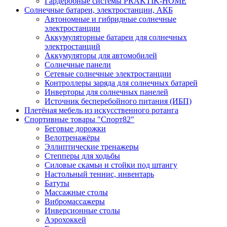
Гардеробные системы PRAKTIK-HOME
Солнечные батареи, электростанции, АКБ
Автономные и гибридные солнечные
электростанции
Аккумуляторные батареи для солнечных
электростанций
Аккумуляторы для автомобилей
Солнечные панели
Сетевые солнечные электростанции
Контроллеры заряда для солнечных батарей
Инверторы для солнечных панелей
Источник бесперебойного питания (ИБП)
Плетёная мебель из искусственного ротанга
Спортивные товары "Спорт82"
Беговые дорожки
Велотренажёры
Эллиптические тренажеры
Степперы для ходьбы
Силовые скамьи и стойки под штангу
Настольный теннис, инвентарь
Батуты
Массажные столы
Вибромассажеры
Инверсионные столы
Аэрохоккей