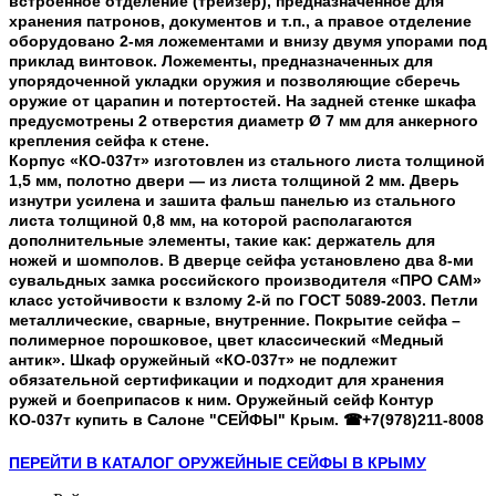
встроенное отделение (трейзер), предназначенное для
хранения патронов, документов и т.п., а правое отделение
оборудовано 2-мя ложементами и внизу двумя упорами под
приклад винтовок. Ложементы, предназначенных для
упорядоченной укладки оружия и позволяющие сберечь
оружие от царапин и потертостей. На задней стенке шкафа
предусмотрены 2 отверстия диаметр Ø 7 мм для анкерного
крепления сейфа к стене.
Корпус «КО-037т» изготовлен из стального листа толщиной
1,5 мм
, полотно двери — из листа толщиной
2 мм
. Дверь
изнутри усилена и зашита фальш панелью из стального
листа толщиной 0,8 мм, на которой располагаются
дополнительные элементы, такие как: держатель для
ножей и шомполов. В дверце сейфа установлено два 8-ми
сувальдных замка российского производителя «ПРО САМ»
класс устойчивости к взлому 2-й по ГОСТ 5089-2003. Петли
металлические, сварные, внутренние. Покрытие сейфа –
полимерное порошковое, цвет классический «Медный
антик». Шкаф оружейный «КО-037т» не подлежит
обязательной сертификации и подходит для хранения
ружей и боеприпасов к ним. Оружейный сейф Контур
КО-037т купить в Салоне "СЕЙФЫ" Крым.
☎+7(978)211-8008
ПЕРЕЙТИ В КАТАЛОГ ОРУЖЕЙНЫЕ СЕЙФЫ В КРЫМУ