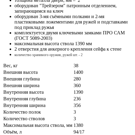
толщина металла двери, мм – 2
оборудован "Трейзером" патронным отделением,
запирающимся на ключ
оборудован 3-мя съёмными полками и 2-мя
пластиковыми ложементами для ружей и подставками
под приклад ружья
комплектуется двумя ключевыми замками ПРО САМ
(ГОСТ 5089-2003)
максимальная высота ствола 1390 мм
2 отверстия для анкерного крепления сейфа к стене
количество хранимого оружия, ружей шт. - 2
Вес, кг
38
Внешняя высота
1400
Внешняя глубина
280
Внешняя ширина
360
Внутренняя высота
1390
Внутренняя глубина
236
Внутренняя ширина
356
Количество полок
3
Количество стволов
3
Максимальная высота ствола, мм
1380
Объём, л
94/17