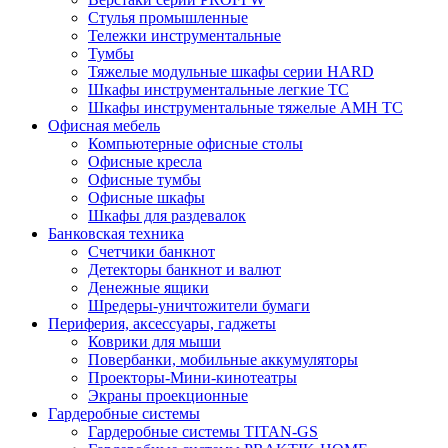
Стулья промышленные
Тележки инструментальные
Тумбы
Тяжелые модульные шкафы серии HARD
Шкафы инструментальные легкие ТС
Шкафы инструментальные тяжелые AMH TC
Офисная мебель
Компьютерные офисные столы
Офисные кресла
Офисные тумбы
Офисные шкафы
Шкафы для раздевалок
Банковская техника
Счетчики банкнот
Детекторы банкнот и валют
Денежные ящики
Шредеры-уничтожители бумаги
Периферия, аксессуары, гаджеты
Коврики для мыши
Повербанки, мобильные аккумуляторы
Проекторы-Мини-кинотеатры
Экраны проекционные
Гардеробные системы
Гардеробные системы TITAN-GS