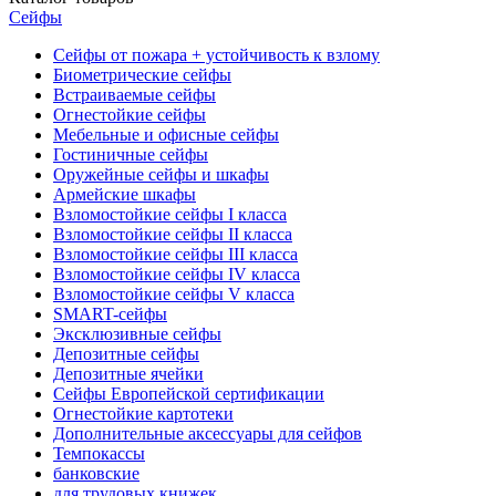
Сейфы
Сейфы от пожара + устойчивость к взлому
Биометрические сейфы
Встраиваемые сейфы
Огнестойкие сейфы
Мебельные и офисные сейфы
Гостиничные сейфы
Оружейные сейфы и шкафы
Армейские шкафы
Взломостойкие сейфы I класса
Взломостойкие сейфы II класса
Взломостойкие сейфы III класса
Взломостойкие сейфы IV класса
Взломостойкие сейфы V класса
SMART-сейфы
Эксклюзивные сейфы
Депозитные сейфы
Депозитные ячейки
Сейфы Европейской сертификации
Огнестойкие картотеки
Дополнительные аксессуары для сейфов
Темпокассы
банковские
для трудовых книжек