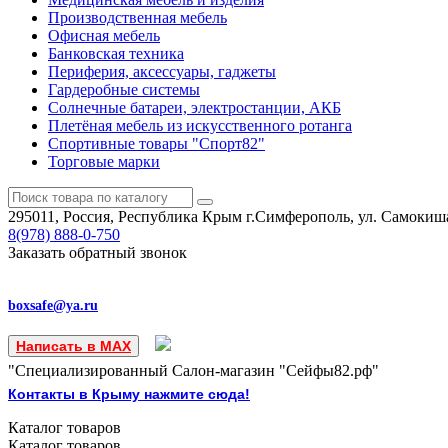
Производственная мебель
Офисная мебель
Банковская техника
Периферия, аксессуары, гаджеты
Гардеробные системы
Солнечные батареи, электростанции, АКБ
Плетёная мебель из искусственного ротанга
Спортивные товары "Спорт82"
Торговые марки
295011, Россия, Республика Крым
г.Симферополь, ул. Самокиша
8(978)
888-0-750
Заказать обратный звонок
boxsafe@ya.ru
Написать в MAX
"Специализированный Салон-магазин "Сейфы82.рф"
Контакты в Крыму нажмите сюда!
Каталог
товаров
Каталог
товаров