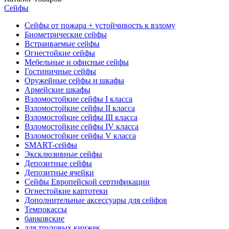
Сейфы
Сейфы от пожара + устойчивость к взлому
Биометрические сейфы
Встраиваемые сейфы
Огнестойкие сейфы
Мебельные и офисные сейфы
Гостиничные сейфы
Оружейные сейфы и шкафы
Армейские шкафы
Взломостойкие сейфы I класса
Взломостойкие сейфы II класса
Взломостойкие сейфы III класса
Взломостойкие сейфы IV класса
Взломостойкие сейфы V класса
SMART-сейфы
Эксклюзивные сейфы
Депозитные сейфы
Депозитные ячейки
Сейфы Европейской сертификации
Огнестойкие картотеки
Дополнительные аксессуары для сейфов
Темпокассы
банковские
для трудовых книжек