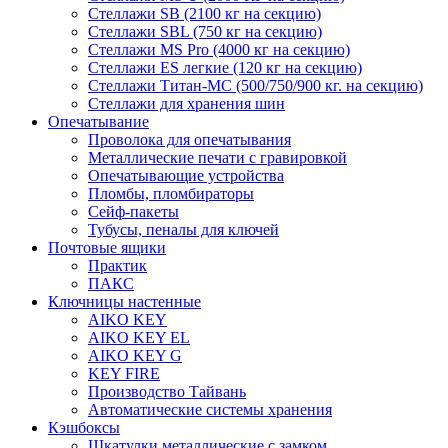
Стеллажи SB (2100 кг на секцию)
Стеллажи SBL (750 кг на секцию)
Стеллажи MS Pro (4000 кг на секцию)
Стеллажи ES легкие (120 кг на секцию)
Стеллажи Титан-МС (500/750/900 кг. на секцию)
Стеллажи для хранения шин
Опечатывание
Проволока для опечатывания
Металлические печати с гравировкой
Опечатывающие устройства
Пломбы, пломбираторы
Сейф-пакеты
Тубусы, пеналы для ключей
Почтовые ящики
Практик
ПАКС
Ключницы настенные
AIKO KEY
AIKO KEY EL
AIKO KEY G
KEY FIRE
Производство Тайвань
Автоматические системы хранения
Кэшбоксы
Шкатулки металлические с замком