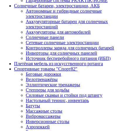
Гардеробные системы PRAKTIK-HOME
Солнечные батареи, электростанции, АКБ
Автономные и гибридные солнечные
электростанции
Аккумуляторные батареи для солнечных
электростанций
Аккумуляторы для автомобилей
Солнечные панели
Сетевые солнечные электростанции
Контроллеры заряда для солнечных батарей
Инверторы для солнечных панелей
Источник бесперебойного питания (ИБП)
Плетёная мебель из искусственного ротанга
Спортивные товары "Спорт82"
Беговые дорожки
Велотренажёры
Эллиптические тренажеры
Степперы для ходьбы
Силовые скамьи и стойки под штангу
Настольный теннис, инвентарь
Батуты
Массажные столы
Вибромассажеры
Инверсионные столы
Аэрохоккей