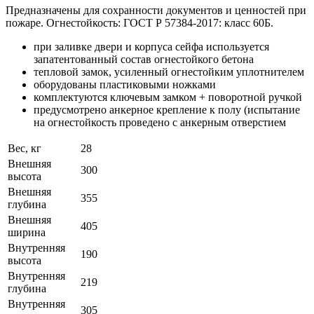
Предназначены для сохранности документов и ценностей при
пожаре. Огнестойкость: ГОСТ Р 57384-2017: класс 60Б.
при заливке двери и корпуса сейфа используется
запатентованный состав огнестойкого бетона
тепловой замок, усиленный огнестойким уплотнителем
оборудованы пластиковыми ножками
комплектуются ключевым замком + поворотной ручкой
предусмотрено анкерное крепление к полу (испытание
на огнестойкость проведено с анкерным отверстием
Вес, кг
28
Внешняя
300
высота
Внешняя
355
глубина
Внешняя
405
ширина
Внутренняя
190
высота
Внутренняя
219
глубина
Внутренняя
305