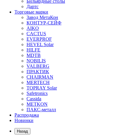
Бильярдные столы
Дартс
Торговые марки
Завод МетаКон
КОНТУР-СЕЙФ
AIKO
CACTUS
EVERPROF
HEVEL Solar
HILFE
MDTB
NOBILIS
VALBERG
ПРАКТИК
CHAIRMAN
MERTECH
TOPRAY Solar
Safetronics
Cassida
METKON
ПАКС-металл
Распродажа
Новинки
Назад