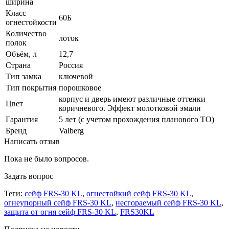
ширина
Класс
60Б
огнестойкости
Количество
лоток
полок
Объём, л
12,7
Страна
Россия
Тип замка
ключевой
Тип покрытия
порошковое
корпус и дверь имеют различные оттенки
Цвет
коричневого. Эффект молотковой эмали
Гарантия
5 лет (с учетом прохождения планового ТО)
Бренд
Valberg
Написать отзыв
Пока не было вопросов.
Задать вопрос
Теги:
сейф FRS-30 KL
,
огнестойкий сейф FRS-30 KL
,
огнеупорный сейф FRS-30 KL
,
несгораемый сейф FRS-30 KL
,
защита от огня сейф FRS-30 KL
,
FRS30KL