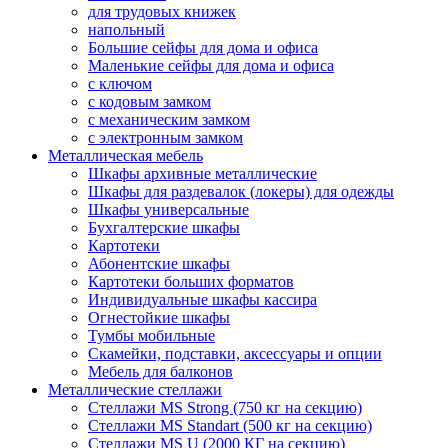
для трудовых книжек
напольный
Большие сейфы для дома и офиса
Маленькие сейфы для дома и офиса
с ключом
с кодовым замком
с механическим замком
с электронным замком
Металлическая мебель
Шкафы архивные металлические
Шкафы для раздевалок (локеры) для одежды
Шкафы универсальные
Бухгалтерские шкафы
Картотеки
Абонентские шкафы
Картотеки больших форматов
Индивидуальные шкафы кассира
Огнестойкие шкафы
Тумбы мобильные
Скамейки, подставки, аксессуары и опции
Мебель для балконов
Металлические стеллажи
Стеллажи MS Strong (750 кг на секцию)
Стеллажи MS Standart (500 кг на секцию)
Стеллажи MS U (2000 КГ на секцию)