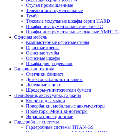
Стулья промышленные
Тележки инструментальные
Тумбы
Тяжелые модульные шкафы серии HARD
Шкафы инструментальные легкие ТС
Шкафы инструментальные тяжелые AMH TC
Офисная мебель
Компьютерные офисные столы
Офисные кресла
Офисные тумбы
Офисные шкафы
Шкафы для раздевалок
Банковская техника
Счетчики банкнот
Детекторы банкнот и валют
Денежные ящики
Шредеры-уничтожители бумаги
Периферия, аксессуары, гаджеты
Коврики для мыши
Повербанки, мобильные аккумуляторы
Проекторы-Мини-кинотеатры
Экраны проекционные
Гардеробные системы
Гардеробные системы TITAN-GS