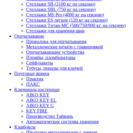
Стеллажи SB (2100 кг на секцию)
Стеллажи SBL (750 кг на секцию)
Стеллажи MS Pro (4000 кг на секцию)
Стеллажи ES легкие (120 кг на секцию)
Стеллажи Титан-МС (500/750/900 кг. на секцию)
Стеллажи для хранения шин
Опечатывание
Проволока для опечатывания
Металлические печати с гравировкой
Опечатывающие устройства
Пломбы, пломбираторы
Сейф-пакеты
Тубусы, пеналы для ключей
Почтовые ящики
Практик
ПАКС
Ключницы настенные
AIKO KEY
AIKO KEY EL
AIKO KEY G
KEY FIRE
Производство Тайвань
Автоматические системы хранения
Кэшбоксы
Шкатулки металлические с замком