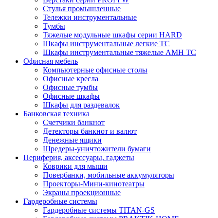
Стулья промышленные
Тележки инструментальные
Тумбы
Тяжелые модульные шкафы серии HARD
Шкафы инструментальные легкие ТС
Шкафы инструментальные тяжелые AMH TC
Офисная мебель
Компьютерные офисные столы
Офисные кресла
Офисные тумбы
Офисные шкафы
Шкафы для раздевалок
Банковская техника
Счетчики банкнот
Детекторы банкнот и валют
Денежные ящики
Шредеры-уничтожители бумаги
Периферия, аксессуары, гаджеты
Коврики для мыши
Повербанки, мобильные аккумуляторы
Проекторы-Мини-кинотеатры
Экраны проекционные
Гардеробные системы
Гардеробные системы TITAN-GS