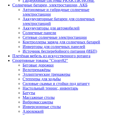
Гардеробные системы PRAKTIK-HOME
Солнечные батареи, электростанции, АКБ
Автономные и гибридные солнечные
электростанции
Аккумуляторные батареи для солнечных
электростанций
Аккумуляторы для автомобилей
Солнечные панели
Сетевые солнечные электростанции
Контроллеры заряда для солнечных батарей
Инверторы для солнечных панелей
Источник бесперебойного питания (ИБП)
Плетёная мебель из искусственного ротанга
Спортивные товары "Спорт82"
Беговые дорожки
Велотренажёры
Эллиптические тренажеры
Степперы для ходьбы
Силовые скамьи и стойки под штангу
Настольный теннис, инвентарь
Батуты
Массажные столы
Вибромассажеры
Инверсионные столы
Аэрохоккей