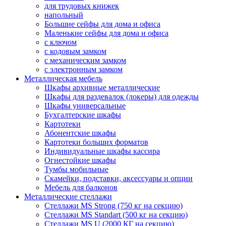
для трудовых книжек
напольный
Большие сейфы для дома и офиса
Маленькие сейфы для дома и офиса
с ключом
с кодовым замком
с механическим замком
с электронным замком
Металлическая мебель
Шкафы архивные металлические
Шкафы для раздевалок (локеры) для одежды
Шкафы универсальные
Бухгалтерские шкафы
Картотеки
Абонентские шкафы
Картотеки больших форматов
Индивидуальные шкафы кассира
Огнестойкие шкафы
Тумбы мобильные
Скамейки, подставки, аксессуары и опции
Мебель для балконов
Металлические стеллажи
Стеллажи MS Strong (750 кг на секцию)
Стеллажи MS Standart (500 кг на секцию)
Стеллажи MS U (2000 КГ на секцию)