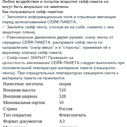
Любое
воздействия
и попытки вскрытия сейф-пакета
не
могут
быть визуально не замечены.
Как пользоваться сейф-пакетом:
✅
Заполните информационные поля и отрывные квитанции
перед запечатыванием СЕЙФ-ПАКЕТА;
✅
Заклейте сейф-ленту, отогнув ее на себя, снимите с нее
защитную плёнку.
✅ Равномерным
движением двумя руками, снизу ленты от
середины СЕЙФ-ПАКЕТА,
расправьте сейф-ленту по
направлению "снизу вверх" и в "стороны", прижимая её к
верхнему клапану сейф-пакета.
✅ Сейф-пакет ЗАКРЫТ! Проверьте на
целостность
заклеивание
СЕЙФ-ПАКЕТА следует выполнять при
положительной температуре материала пакета (секьюрити-
ленты). При отрицательных температурах секьюрити-лента к
материалу пакета не приклеится.
Нанесение логотипа
опция
Внешняя высота
510
Внешняя ширина
328
Минимальная партия
10
Страна
Россия
Тип покрытия
Флексопечать
Формат документов
А3