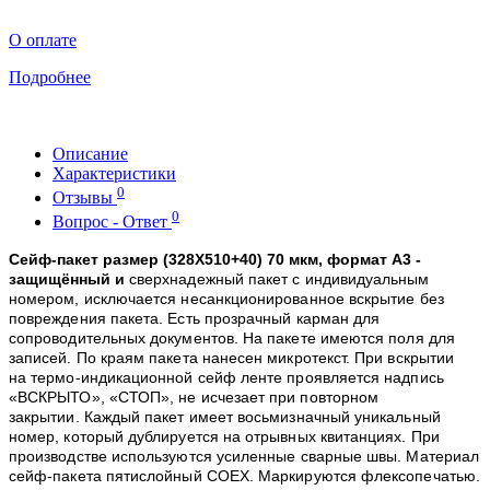
О оплате
Подробнее
Описание
Характеристики
0
Отзывы
0
Вопрос - Ответ
Сейф-пакет размер (
328X510+40) 70 мкм, формат А3
-
защищённый и
сверхнадежный пакет с индивидуальным
номером, исключается несанкционированное вскрытие без
повреждения пакета. Есть
прозрачный карман для
сопроводительных документов. На
пакете
имеются п
оля для
записей. По краям пакета нанесен
микротекст. При вскрытии
на
термо-индикационной
сейф ленте проявляется надпись
«ВСКРЫТО»,
«СТОП»
,
не исчезает
при повторном
закрытии. Каждый пакет имеет восьмизначный уникальный
номер, который дублируется на отрывных квитанциях. При
производстве используются усиленные сварные швы. Материал
сейф-пакета пятислойный COEX. Маркируются флексопечатью.