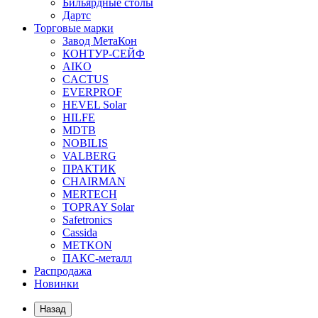
Бильярдные столы
Дартс
Торговые марки
Завод МетаКон
КОНТУР-СЕЙФ
AIKO
CACTUS
EVERPROF
HEVEL Solar
HILFE
MDTB
NOBILIS
VALBERG
ПРАКТИК
CHAIRMAN
MERTECH
TOPRAY Solar
Safetronics
Cassida
METKON
ПАКС-металл
Распродажа
Новинки
Назад