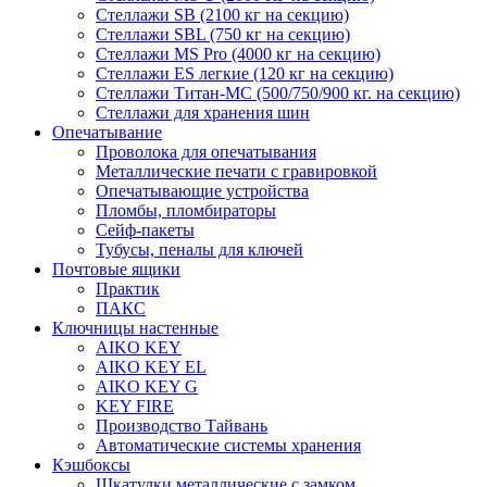
Стеллажи SB (2100 кг на секцию)
Стеллажи SBL (750 кг на секцию)
Стеллажи MS Pro (4000 кг на секцию)
Стеллажи ES легкие (120 кг на секцию)
Стеллажи Титан-МС (500/750/900 кг. на секцию)
Стеллажи для хранения шин
Опечатывание
Проволока для опечатывания
Металлические печати с гравировкой
Опечатывающие устройства
Пломбы, пломбираторы
Сейф-пакеты
Тубусы, пеналы для ключей
Почтовые ящики
Практик
ПАКС
Ключницы настенные
AIKO KEY
AIKO KEY EL
AIKO KEY G
KEY FIRE
Производство Тайвань
Автоматические системы хранения
Кэшбоксы
Шкатулки металлические с замком