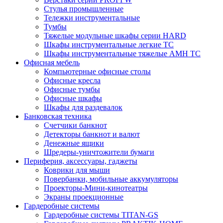
Стулья промышленные
Тележки инструментальные
Тумбы
Тяжелые модульные шкафы серии HARD
Шкафы инструментальные легкие ТС
Шкафы инструментальные тяжелые AMH TC
Офисная мебель
Компьютерные офисные столы
Офисные кресла
Офисные тумбы
Офисные шкафы
Шкафы для раздевалок
Банковская техника
Счетчики банкнот
Детекторы банкнот и валют
Денежные ящики
Шредеры-уничтожители бумаги
Периферия, аксессуары, гаджеты
Коврики для мыши
Повербанки, мобильные аккумуляторы
Проекторы-Мини-кинотеатры
Экраны проекционные
Гардеробные системы
Гардеробные системы TITAN-GS