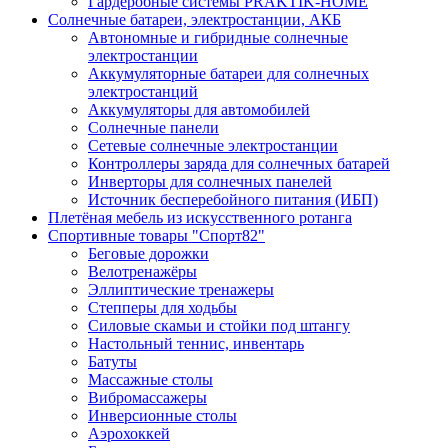
Гардеробные системы PRAKTIK-HOME
Солнечные батареи, электростанции, АКБ
Автономные и гибридные солнечные
электростанции
Аккумуляторные батареи для солнечных
электростанций
Аккумуляторы для автомобилей
Солнечные панели
Сетевые солнечные электростанции
Контроллеры заряда для солнечных батарей
Инверторы для солнечных панелей
Источник бесперебойного питания (ИБП)
Плетёная мебель из искусственного ротанга
Спортивные товары "Спорт82"
Беговые дорожки
Велотренажёры
Эллиптические тренажеры
Степперы для ходьбы
Силовые скамьи и стойки под штангу
Настольный теннис, инвентарь
Батуты
Массажные столы
Вибромассажеры
Инверсионные столы
Аэрохоккей