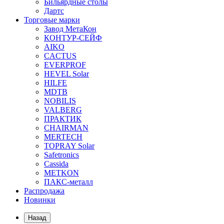
Бильярдные столы
Дартс
Торговые марки
Завод МетаКон
КОНТУР-СЕЙФ
AIKO
CACTUS
EVERPROF
HEVEL Solar
HILFE
MDTB
NOBILIS
VALBERG
ПРАКТИК
CHAIRMAN
MERTECH
TOPRAY Solar
Safetronics
Cassida
METKON
ПАКС-металл
Распродажа
Новинки
Назад