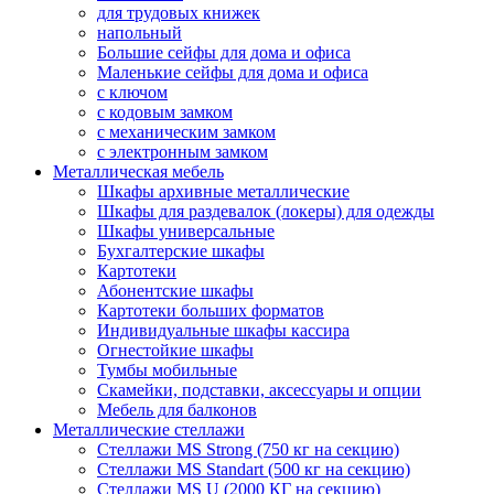
для трудовых книжек
напольный
Большие сейфы для дома и офиса
Маленькие сейфы для дома и офиса
с ключом
с кодовым замком
с механическим замком
с электронным замком
Металлическая мебель
Шкафы архивные металлические
Шкафы для раздевалок (локеры) для одежды
Шкафы универсальные
Бухгалтерские шкафы
Картотеки
Абонентские шкафы
Картотеки больших форматов
Индивидуальные шкафы кассира
Огнестойкие шкафы
Тумбы мобильные
Скамейки, подставки, аксессуары и опции
Мебель для балконов
Металлические стеллажи
Стеллажи MS Strong (750 кг на секцию)
Стеллажи MS Standart (500 кг на секцию)
Стеллажи MS U (2000 КГ на секцию)