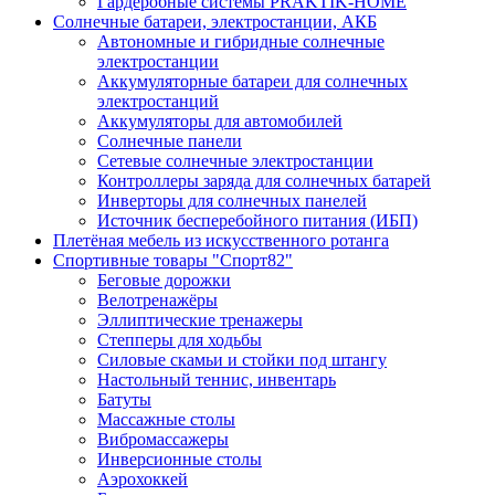
Гардеробные системы PRAKTIK-HOME
Солнечные батареи, электростанции, АКБ
Автономные и гибридные солнечные
электростанции
Аккумуляторные батареи для солнечных
электростанций
Аккумуляторы для автомобилей
Солнечные панели
Сетевые солнечные электростанции
Контроллеры заряда для солнечных батарей
Инверторы для солнечных панелей
Источник бесперебойного питания (ИБП)
Плетёная мебель из искусственного ротанга
Спортивные товары "Спорт82"
Беговые дорожки
Велотренажёры
Эллиптические тренажеры
Степперы для ходьбы
Силовые скамьи и стойки под штангу
Настольный теннис, инвентарь
Батуты
Массажные столы
Вибромассажеры
Инверсионные столы
Аэрохоккей