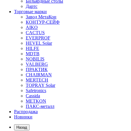
Бильярдные столы
Дартс
Торговые марки
Завод МетаКон
КОНТУР-СЕЙФ
AIKO
CACTUS
EVERPROF
HEVEL Solar
HILFE
MDTB
NOBILIS
VALBERG
ПРАКТИК
CHAIRMAN
MERTECH
TOPRAY Solar
Safetronics
Cassida
METKON
ПАКС-металл
Распродажа
Новинки
Назад