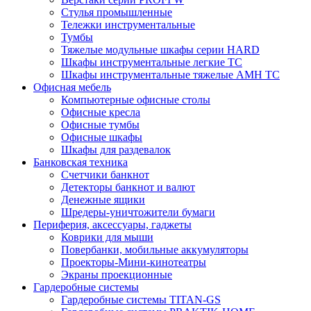
Стулья промышленные
Тележки инструментальные
Тумбы
Тяжелые модульные шкафы серии HARD
Шкафы инструментальные легкие ТС
Шкафы инструментальные тяжелые AMH TC
Офисная мебель
Компьютерные офисные столы
Офисные кресла
Офисные тумбы
Офисные шкафы
Шкафы для раздевалок
Банковская техника
Счетчики банкнот
Детекторы банкнот и валют
Денежные ящики
Шредеры-уничтожители бумаги
Периферия, аксессуары, гаджеты
Коврики для мыши
Повербанки, мобильные аккумуляторы
Проекторы-Мини-кинотеатры
Экраны проекционные
Гардеробные системы
Гардеробные системы TITAN-GS