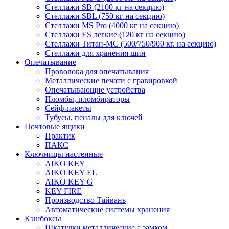
Стеллажи SB (2100 кг на секцию)
Стеллажи SBL (750 кг на секцию)
Стеллажи MS Pro (4000 кг на секцию)
Стеллажи ES легкие (120 кг на секцию)
Стеллажи Титан-МС (500/750/900 кг. на секцию)
Стеллажи для хранения шин
Опечатывание
Проволока для опечатывания
Металлические печати с гравировкой
Опечатывающие устройства
Пломбы, пломбираторы
Сейф-пакеты
Тубусы, пеналы для ключей
Почтовые ящики
Практик
ПАКС
Ключницы настенные
AIKO KEY
AIKO KEY EL
AIKO KEY G
KEY FIRE
Производство Тайвань
Автоматические системы хранения
Кэшбоксы
Шкатулки металлические с замком