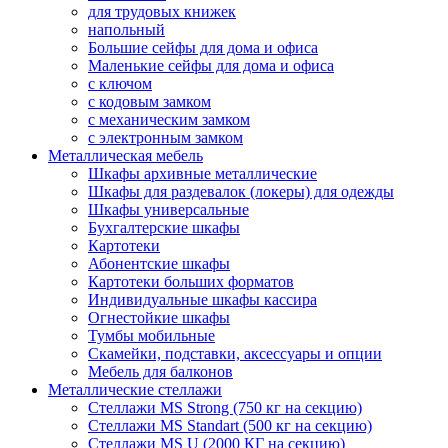
для трудовых книжек
напольный
Большие сейфы для дома и офиса
Маленькие сейфы для дома и офиса
с ключом
с кодовым замком
с механическим замком
с электронным замком
Металлическая мебель
Шкафы архивные металлические
Шкафы для раздевалок (локеры) для одежды
Шкафы универсальные
Бухгалтерские шкафы
Картотеки
Абонентские шкафы
Картотеки больших форматов
Индивидуальные шкафы кассира
Огнестойкие шкафы
Тумбы мобильные
Скамейки, подставки, аксессуары и опции
Мебель для балконов
Металлические стеллажи
Стеллажи MS Strong (750 кг на секцию)
Стеллажи MS Standart (500 кг на секцию)
Стеллажи MS U (2000 КГ на секцию)