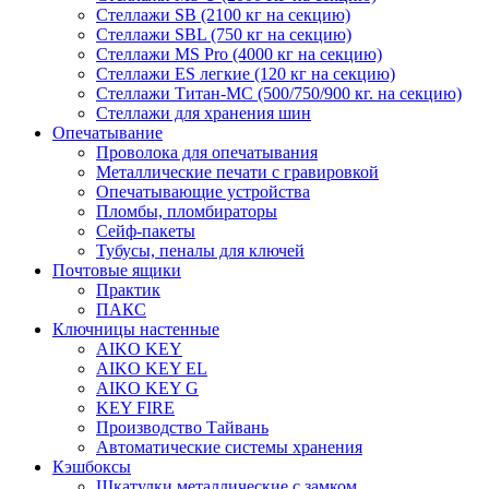
Стеллажи SB (2100 кг на секцию)
Стеллажи SBL (750 кг на секцию)
Стеллажи MS Pro (4000 кг на секцию)
Стеллажи ES легкие (120 кг на секцию)
Стеллажи Титан-МС (500/750/900 кг. на секцию)
Стеллажи для хранения шин
Опечатывание
Проволока для опечатывания
Металлические печати с гравировкой
Опечатывающие устройства
Пломбы, пломбираторы
Сейф-пакеты
Тубусы, пеналы для ключей
Почтовые ящики
Практик
ПАКС
Ключницы настенные
AIKO KEY
AIKO KEY EL
AIKO KEY G
KEY FIRE
Производство Тайвань
Автоматические системы хранения
Кэшбоксы
Шкатулки металлические с замком