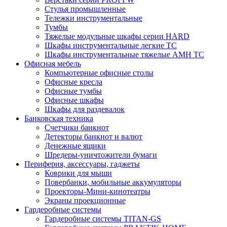
Стулья промышленные
Тележки инструментальные
Тумбы
Тяжелые модульные шкафы серии HARD
Шкафы инструментальные легкие ТС
Шкафы инструментальные тяжелые AMH TC
Офисная мебель
Компьютерные офисные столы
Офисные кресла
Офисные тумбы
Офисные шкафы
Шкафы для раздевалок
Банковская техника
Счетчики банкнот
Детекторы банкнот и валют
Денежные ящики
Шредеры-уничтожители бумаги
Периферия, аксессуары, гаджеты
Коврики для мыши
Повербанки, мобильные аккумуляторы
Проекторы-Мини-кинотеатры
Экраны проекционные
Гардеробные системы
Гардеробные системы TITAN-GS