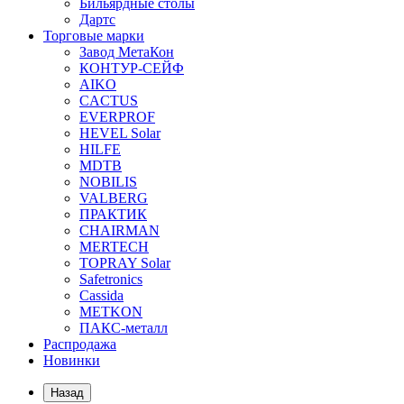
Бильярдные столы
Дартс
Торговые марки
Завод МетаКон
КОНТУР-СЕЙФ
AIKO
CACTUS
EVERPROF
HEVEL Solar
HILFE
MDTB
NOBILIS
VALBERG
ПРАКТИК
CHAIRMAN
MERTECH
TOPRAY Solar
Safetronics
Cassida
METKON
ПАКС-металл
Распродажа
Новинки
Назад