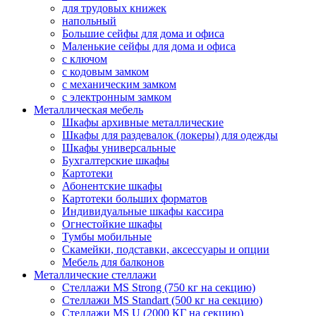
для трудовых книжек
напольный
Большие сейфы для дома и офиса
Маленькие сейфы для дома и офиса
с ключом
с кодовым замком
с механическим замком
с электронным замком
Металлическая мебель
Шкафы архивные металлические
Шкафы для раздевалок (локеры) для одежды
Шкафы универсальные
Бухгалтерские шкафы
Картотеки
Абонентские шкафы
Картотеки больших форматов
Индивидуальные шкафы кассира
Огнестойкие шкафы
Тумбы мобильные
Скамейки, подставки, аксессуары и опции
Мебель для балконов
Металлические стеллажи
Стеллажи MS Strong (750 кг на секцию)
Стеллажи MS Standart (500 кг на секцию)
Стеллажи MS U (2000 КГ на секцию)