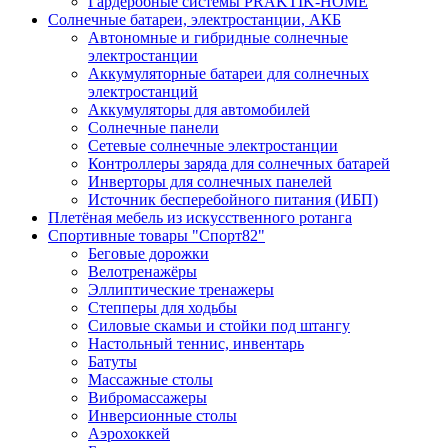
Гардеробные системы PRAKTIK-HOME
Солнечные батареи, электростанции, АКБ
Автономные и гибридные солнечные
электростанции
Аккумуляторные батареи для солнечных
электростанций
Аккумуляторы для автомобилей
Солнечные панели
Сетевые солнечные электростанции
Контроллеры заряда для солнечных батарей
Инверторы для солнечных панелей
Источник бесперебойного питания (ИБП)
Плетёная мебель из искусственного ротанга
Спортивные товары "Спорт82"
Беговые дорожки
Велотренажёры
Эллиптические тренажеры
Степперы для ходьбы
Силовые скамьи и стойки под штангу
Настольный теннис, инвентарь
Батуты
Массажные столы
Вибромассажеры
Инверсионные столы
Аэрохоккей