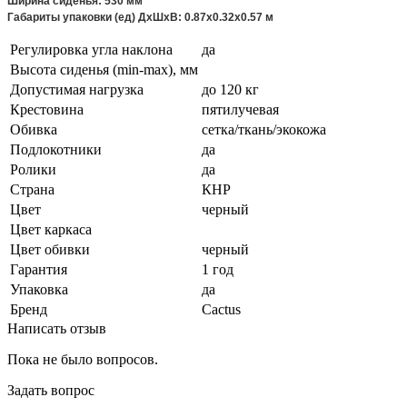
Ширина сиденья: 530 мм
Габариты упаковки (ед) ДхШхВ: 0.87x0.32x0.57 м
Регулировка угла наклона
да
Высота сиденья (min-max), мм
Допустимая нагрузка
до 120 кг
Крестовина
пятилучевая
Обивка
сетка/ткань/экокожа
Подлокотники
да
Ролики
да
Страна
КНР
Цвет
черный
Цвет каркаса
Цвет обивки
черный
Гарантия
1 год
Упаковка
да
Бренд
Cactus
Написать отзыв
Пока не было вопросов.
Задать вопрос