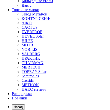
Бильярдные столы
Дартс
Торговые марки
Завод МетаКон
КОНТУР-СЕЙФ
AIKO
CACTUS
EVERPROF
HEVEL Solar
HILFE
MDTB
NOBILIS
VALBERG
ПРАКТИК
CHAIRMAN
MERTECH
TOPRAY Solar
Safetronics
Cassida
METKON
ПАКС-металл
Распродажа
Новинки
Назад