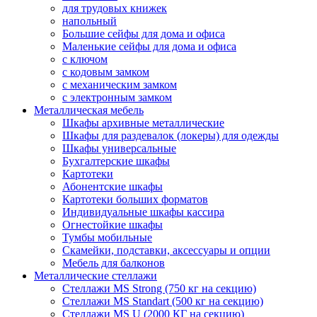
для трудовых книжек
напольный
Большие сейфы для дома и офиса
Маленькие сейфы для дома и офиса
с ключом
с кодовым замком
с механическим замком
с электронным замком
Металлическая мебель
Шкафы архивные металлические
Шкафы для раздевалок (локеры) для одежды
Шкафы универсальные
Бухгалтерские шкафы
Картотеки
Абонентские шкафы
Картотеки больших форматов
Индивидуальные шкафы кассира
Огнестойкие шкафы
Тумбы мобильные
Скамейки, подставки, аксессуары и опции
Мебель для балконов
Металлические стеллажи
Стеллажи MS Strong (750 кг на секцию)
Стеллажи MS Standart (500 кг на секцию)
Стеллажи MS U (2000 КГ на секцию)