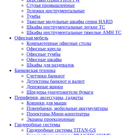
Стулья промышленные
Тележки инструментальные
Тумбы
Тяжелые модульные шкафы серии HARD
Шкафы инструментальные легкие ТС
Шкафы инструментальные тяжелые AMH TC
Офисная мебель
Компьютерные офисные столы
Офисные кресла
Офисные тумбы
Офисные шкафы
Шкафы для раздевалок
Банковская техника
Счетчики банкнот
Детекторы банкнот и валют
Денежные ящики
Шредеры-уничтожители бумаги
Периферия, аксессуары, гаджеты
Коврики для мыши
Повербанки, мобильные аккумуляторы
Проекторы-Мини-кинотеатры
Экраны проекционные
Гардеробные системы
Гардеробные системы TITAN-GS