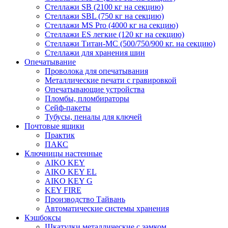
Стеллажи SB (2100 кг на секцию)
Стеллажи SBL (750 кг на секцию)
Стеллажи MS Pro (4000 кг на секцию)
Стеллажи ES легкие (120 кг на секцию)
Стеллажи Титан-МС (500/750/900 кг. на секцию)
Стеллажи для хранения шин
Опечатывание
Проволока для опечатывания
Металлические печати с гравировкой
Опечатывающие устройства
Пломбы, пломбираторы
Сейф-пакеты
Тубусы, пеналы для ключей
Почтовые ящики
Практик
ПАКС
Ключницы настенные
AIKO KEY
AIKO KEY EL
AIKO KEY G
KEY FIRE
Производство Тайвань
Автоматические системы хранения
Кэшбоксы
Шкатулки металлические с замком