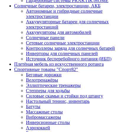
Гардеробные системы PRAKTIK-HOME
Солнечные батареи, электростанции, АКБ
Автономные и гибридные солнечные
электростанции
Аккумуляторные батареи для солнечных
электростанций
Аккумуляторы для автомобилей
Солнечные панели
Сетевые солнечные электростанции
Контроллеры заряда для солнечных батарей
Инверторы для солнечных панелей
Источник бесперебойного питания (ИБП)
Плетёная мебель из искусственного ротанга
Спортивные товары "Спорт82"
Беговые дорожки
Велотренажёры
Эллиптические тренажеры
Степперы для ходьбы
Силовые скамьи и стойки под штангу
Настольный теннис, инвентарь
Батуты
Массажные столы
Вибромассажеры
Инверсионные столы
Аэрохоккей