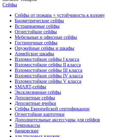
Сейфы
Сейфы от пожара + устойчивость к взлому
Биометрические сейфы
Встраиваемые сейфы
Огнестойкие сейфы
Мебельные и офисные сейфы
Гостиничные сейфы
Оружейные сейфы и шкафы
Армейские шкафы
Взломостойкие сейфы I класса
Взломостойкие сейфы II класса
Взломостойкие сейфы III класса
Взломостойкие сейфы IV класса
Взломостойкие сейфы V класса
SMART-сейфы
Эксклюзивные сейфы
Депозитные сейфы
Депозитные ячейки
Сейфы Европейской сертификации
Огнестойкие картотеки
Дополнительные аксессуары для сейфов
Темпокассы
банковские
для трудовых книжек