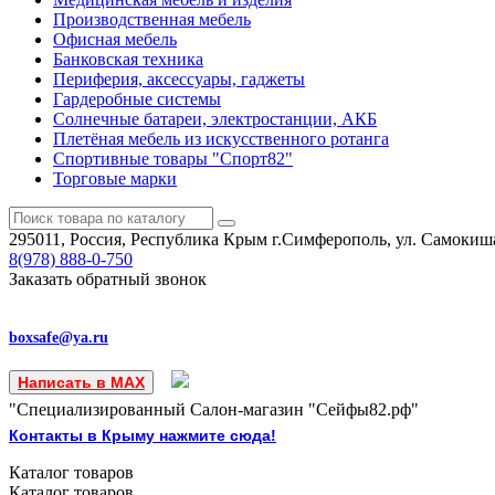
Производственная мебель
Офисная мебель
Банковская техника
Периферия, аксессуары, гаджеты
Гардеробные системы
Солнечные батареи, электростанции, АКБ
Плетёная мебель из искусственного ротанга
Спортивные товары "Спорт82"
Торговые марки
295011, Россия, Республика Крым
г.Симферополь, ул. Самокиша
8(978)
888-0-750
Заказать обратный звонок
boxsafe@ya.ru
Написать в MAX
"Специализированный Салон-магазин "Сейфы82.рф"
Контакты в Крыму нажмите сюда!
Каталог
товаров
Каталог
товаров