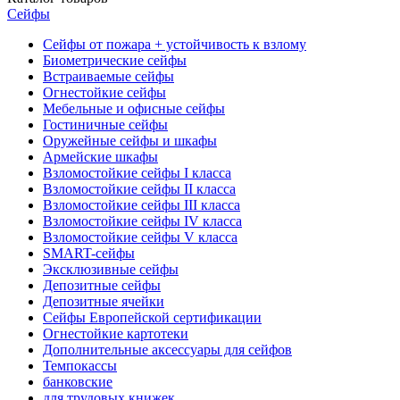
Сейфы
Сейфы от пожара + устойчивость к взлому
Биометрические сейфы
Встраиваемые сейфы
Огнестойкие сейфы
Мебельные и офисные сейфы
Гостиничные сейфы
Оружейные сейфы и шкафы
Армейские шкафы
Взломостойкие сейфы I класса
Взломостойкие сейфы II класса
Взломостойкие сейфы III класса
Взломостойкие сейфы IV класса
Взломостойкие сейфы V класса
SMART-сейфы
Эксклюзивные сейфы
Депозитные сейфы
Депозитные ячейки
Сейфы Европейской сертификации
Огнестойкие картотеки
Дополнительные аксессуары для сейфов
Темпокассы
банковские
для трудовых книжек