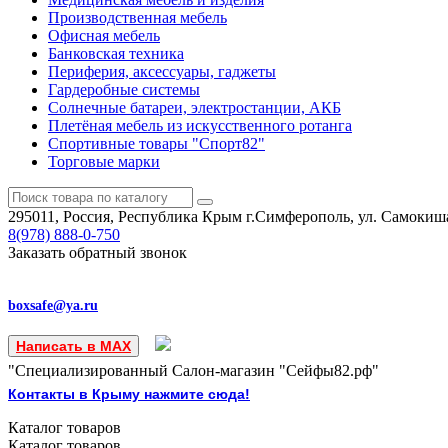
Производственная мебель
Офисная мебель
Банковская техника
Периферия, аксессуары, гаджеты
Гардеробные системы
Солнечные батареи, электростанции, АКБ
Плетёная мебель из искусственного ротанга
Спортивные товары "Спорт82"
Торговые марки
295011, Россия, Республика Крым
г.Симферополь, ул. Самокиша
8(978)
888-0-750
Заказать обратный звонок
boxsafe@ya.ru
Написать в MAX
"Специализированный Салон-магазин "Сейфы82.рф"
Контакты в Крыму нажмите сюда!
Каталог
товаров
Каталог
товаров