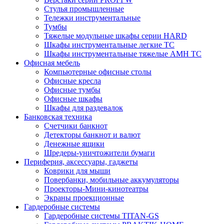
Стулья промышленные
Тележки инструментальные
Тумбы
Тяжелые модульные шкафы серии HARD
Шкафы инструментальные легкие ТС
Шкафы инструментальные тяжелые AMH TC
Офисная мебель
Компьютерные офисные столы
Офисные кресла
Офисные тумбы
Офисные шкафы
Шкафы для раздевалок
Банковская техника
Счетчики банкнот
Детекторы банкнот и валют
Денежные ящики
Шредеры-уничтожители бумаги
Периферия, аксессуары, гаджеты
Коврики для мыши
Повербанки, мобильные аккумуляторы
Проекторы-Мини-кинотеатры
Экраны проекционные
Гардеробные системы
Гардеробные системы TITAN-GS