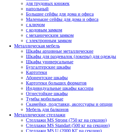
для трудовых книжек
напольный
Большие сейфы для дома и офиса
Маленькие сейфы для дома и офиса
с ключом
с кодовым замком
с механическим замком
с электронным замком
Металлическая мебель
Шкафы архивные металлические
Шкафы для раздевалок (локеры) для одежды
Шкафы универсальные
Бухгалтерские шкафы
Картотеки
Абонентские шкафы
Картотеки больших форматов
Индивидуальные шкафы кассира
Огнестойкие шкафы
Тумбы мобильные
Скамейки, подставки, аксессуары и опции
Мебель для балконов
Металлические стеллажи
Стеллажи MS Strong (750 кг на секцию)
Стеллажи MS Standart (500 кг на секцию)
Стеллажи MS U (2000 КГ на секцию)