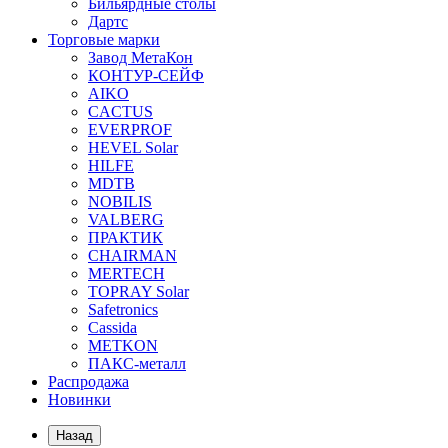
Бильярдные столы
Дартс
Торговые марки
Завод МетаКон
КОНТУР-СЕЙФ
AIKO
CACTUS
EVERPROF
HEVEL Solar
HILFE
MDTB
NOBILIS
VALBERG
ПРАКТИК
CHAIRMAN
MERTECH
TOPRAY Solar
Safetronics
Cassida
METKON
ПАКС-металл
Распродажа
Новинки
Назад