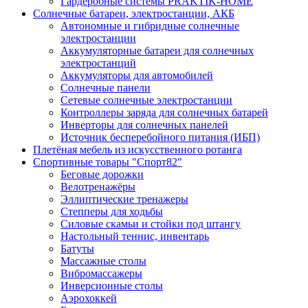
Гардеробные системы PRAKTIK-HOME
Солнечные батареи, электростанции, АКБ
Автономные и гибридные солнечные
электростанции
Аккумуляторные батареи для солнечных
электростанций
Аккумуляторы для автомобилей
Солнечные панели
Сетевые солнечные электростанции
Контроллеры заряда для солнечных батарей
Инверторы для солнечных панелей
Источник бесперебойного питания (ИБП)
Плетёная мебель из искусственного ротанга
Спортивные товары "Спорт82"
Беговые дорожки
Велотренажёры
Эллиптические тренажеры
Степперы для ходьбы
Силовые скамьи и стойки под штангу
Настольный теннис, инвентарь
Батуты
Массажные столы
Вибромассажеры
Инверсионные столы
Аэрохоккей