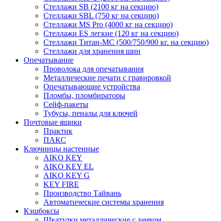
Стеллажи SB (2100 кг на секцию)
Стеллажи SBL (750 кг на секцию)
Стеллажи MS Pro (4000 кг на секцию)
Стеллажи ES легкие (120 кг на секцию)
Стеллажи Титан-МС (500/750/900 кг. на секцию)
Стеллажи для хранения шин
Опечатывание
Проволока для опечатывания
Металлические печати с гравировкой
Опечатывающие устройства
Пломбы, пломбираторы
Сейф-пакеты
Тубусы, пеналы для ключей
Почтовые ящики
Практик
ПАКС
Ключницы настенные
AIKO KEY
AIKO KEY EL
AIKO KEY G
KEY FIRE
Производство Тайвань
Автоматические системы хранения
Кэшбоксы
Шкатулки металлические с замком