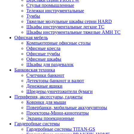
Стулья промышленные
Тележки инструментальные
Тумбы
Тяжелые модульные шкафы серии HARD
Шкафы инструментальные легкие ТС
Шкафы инструментальные тяжелые AMH TC
Офисная мебель
Компьютерные офисные столы
Офисные кресла
Офисные тумбы
Офисные шкафы
Шкафы для раздевалок
Банковская техника
Счетчики банкнот
Детекторы банкнот и валют
Денежные ящики
Шредеры-уничтожители бумаги
Периферия, аксессуары, гаджеты
Коврики для мыши
Повербанки, мобильные аккумуляторы
Проекторы-Мини-кинотеатры
Экраны проекционные
Гардеробные системы
Гардеробные системы TITAN-GS