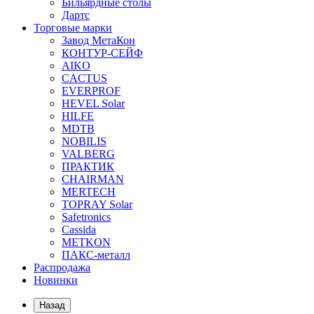
Бильярдные столы
Дартс
Торговые марки
Завод МетаКон
КОНТУР-СЕЙФ
AIKO
CACTUS
EVERPROF
HEVEL Solar
HILFE
MDTB
NOBILIS
VALBERG
ПРАКТИК
CHAIRMAN
MERTECH
TOPRAY Solar
Safetronics
Cassida
METKON
ПАКС-металл
Распродажа
Новинки
Назад