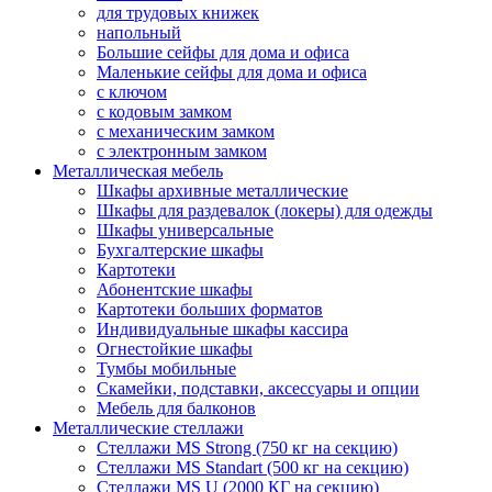
для трудовых книжек
напольный
Большие сейфы для дома и офиса
Маленькие сейфы для дома и офиса
с ключом
с кодовым замком
с механическим замком
с электронным замком
Металлическая мебель
Шкафы архивные металлические
Шкафы для раздевалок (локеры) для одежды
Шкафы универсальные
Бухгалтерские шкафы
Картотеки
Абонентские шкафы
Картотеки больших форматов
Индивидуальные шкафы кассира
Огнестойкие шкафы
Тумбы мобильные
Скамейки, подставки, аксессуары и опции
Мебель для балконов
Металлические стеллажи
Стеллажи MS Strong (750 кг на секцию)
Стеллажи MS Standart (500 кг на секцию)
Стеллажи MS U (2000 КГ на секцию)