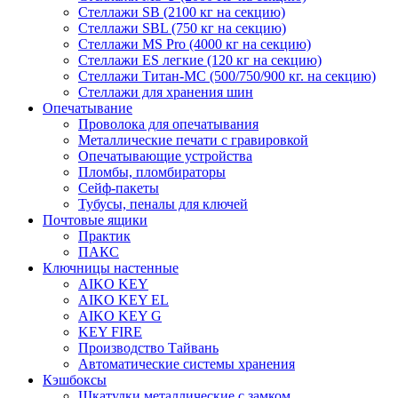
Стеллажи SB (2100 кг на секцию)
Стеллажи SBL (750 кг на секцию)
Стеллажи MS Pro (4000 кг на секцию)
Стеллажи ES легкие (120 кг на секцию)
Стеллажи Титан-МС (500/750/900 кг. на секцию)
Стеллажи для хранения шин
Опечатывание
Проволока для опечатывания
Металлические печати с гравировкой
Опечатывающие устройства
Пломбы, пломбираторы
Сейф-пакеты
Тубусы, пеналы для ключей
Почтовые ящики
Практик
ПАКС
Ключницы настенные
AIKO KEY
AIKO KEY EL
AIKO KEY G
KEY FIRE
Производство Тайвань
Автоматические системы хранения
Кэшбоксы
Шкатулки металлические с замком