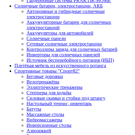
Гардеробные системы PRAKTIK-HOME
Солнечные батареи, электростанции, АКБ
Автономные и гибридные солнечные
электростанции
Аккумуляторные батареи для солнечных
электростанций
Аккумуляторы для автомобилей
Солнечные панели
Сетевые солнечные электростанции
Контроллеры заряда для солнечных батарей
Инверторы для солнечных панелей
Источник бесперебойного питания (ИБП)
Плетёная мебель из искусственного ротанга
Спортивные товары "Спорт82"
Беговые дорожки
Велотренажёры
Эллиптические тренажеры
Степперы для ходьбы
Силовые скамьи и стойки под штангу
Настольный теннис, инвентарь
Батуты
Массажные столы
Вибромассажеры
Инверсионные столы
Аэрохоккей