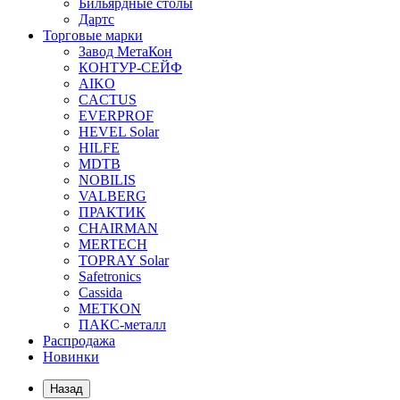
Бильярдные столы
Дартс
Торговые марки
Завод МетаКон
КОНТУР-СЕЙФ
AIKO
CACTUS
EVERPROF
HEVEL Solar
HILFE
MDTB
NOBILIS
VALBERG
ПРАКТИК
CHAIRMAN
MERTECH
TOPRAY Solar
Safetronics
Cassida
METKON
ПАКС-металл
Распродажа
Новинки
Назад