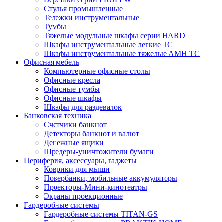
Стулья промышленные
Тележки инструментальные
Тумбы
Тяжелые модульные шкафы серии HARD
Шкафы инструментальные легкие ТС
Шкафы инструментальные тяжелые AMH TC
Офисная мебель
Компьютерные офисные столы
Офисные кресла
Офисные тумбы
Офисные шкафы
Шкафы для раздевалок
Банковская техника
Счетчики банкнот
Детекторы банкнот и валют
Денежные ящики
Шредеры-уничтожители бумаги
Периферия, аксессуары, гаджеты
Коврики для мыши
Повербанки, мобильные аккумуляторы
Проекторы-Мини-кинотеатры
Экраны проекционные
Гардеробные системы
Гардеробные системы TITAN-GS