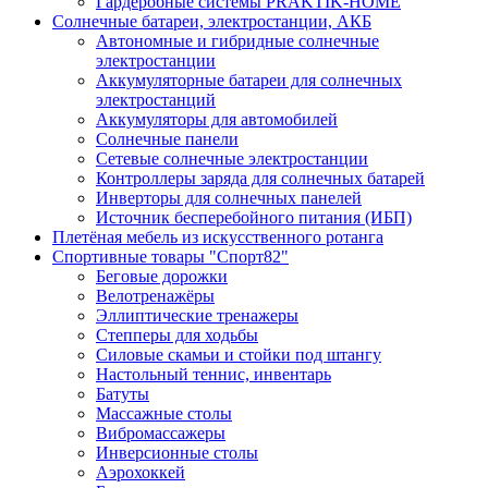
Гардеробные системы PRAKTIK-HOME
Солнечные батареи, электростанции, АКБ
Автономные и гибридные солнечные
электростанции
Аккумуляторные батареи для солнечных
электростанций
Аккумуляторы для автомобилей
Солнечные панели
Сетевые солнечные электростанции
Контроллеры заряда для солнечных батарей
Инверторы для солнечных панелей
Источник бесперебойного питания (ИБП)
Плетёная мебель из искусственного ротанга
Спортивные товары "Спорт82"
Беговые дорожки
Велотренажёры
Эллиптические тренажеры
Степперы для ходьбы
Силовые скамьи и стойки под штангу
Настольный теннис, инвентарь
Батуты
Массажные столы
Вибромассажеры
Инверсионные столы
Аэрохоккей