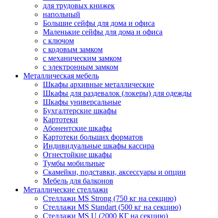
для трудовых книжек
напольный
Большие сейфы для дома и офиса
Маленькие сейфы для дома и офиса
с ключом
с кодовым замком
с механическим замком
с электронным замком
Металлическая мебель
Шкафы архивные металлические
Шкафы для раздевалок (локеры) для одежды
Шкафы универсальные
Бухгалтерские шкафы
Картотеки
Абонентские шкафы
Картотеки больших форматов
Индивидуальные шкафы кассира
Огнестойкие шкафы
Тумбы мобильные
Скамейки, подставки, аксессуары и опции
Мебель для балконов
Металлические стеллажи
Стеллажи MS Strong (750 кг на секцию)
Стеллажи MS Standart (500 кг на секцию)
Стеллажи MS U (2000 КГ на секцию)