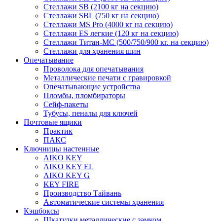
Стеллажи SB (2100 кг на секцию)
Стеллажи SBL (750 кг на секцию)
Стеллажи MS Pro (4000 кг на секцию)
Стеллажи ES легкие (120 кг на секцию)
Стеллажи Титан-МС (500/750/900 кг. на секцию)
Стеллажи для хранения шин
Опечатывание
Проволока для опечатывания
Металлические печати с гравировкой
Опечатывающие устройства
Пломбы, пломбираторы
Сейф-пакеты
Тубусы, пеналы для ключей
Почтовые ящики
Практик
ПАКС
Ключницы настенные
AIKO KEY
AIKO KEY EL
AIKO KEY G
KEY FIRE
Производство Тайвань
Автоматические системы хранения
Кэшбоксы
Шкатулки металлические с замком