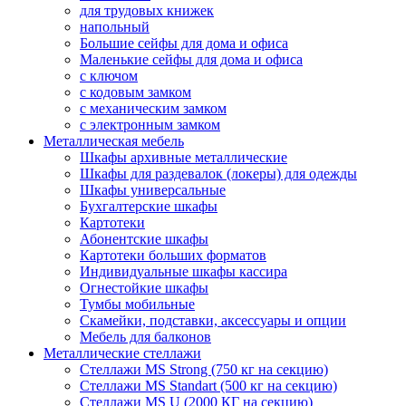
для трудовых книжек
напольный
Большие сейфы для дома и офиса
Маленькие сейфы для дома и офиса
с ключом
с кодовым замком
с механическим замком
с электронным замком
Металлическая мебель
Шкафы архивные металлические
Шкафы для раздевалок (локеры) для одежды
Шкафы универсальные
Бухгалтерские шкафы
Картотеки
Абонентские шкафы
Картотеки больших форматов
Индивидуальные шкафы кассира
Огнестойкие шкафы
Тумбы мобильные
Скамейки, подставки, аксессуары и опции
Мебель для балконов
Металлические стеллажи
Стеллажи MS Strong (750 кг на секцию)
Стеллажи MS Standart (500 кг на секцию)
Стеллажи MS U (2000 КГ на секцию)