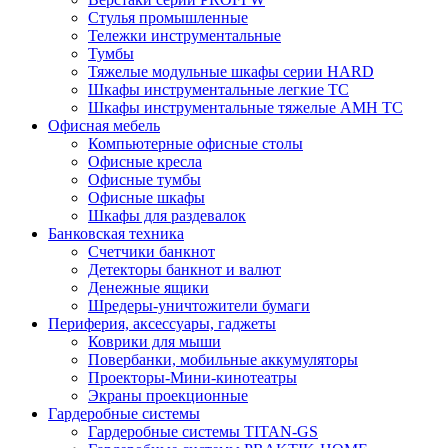
Стулья промышленные
Тележки инструментальные
Тумбы
Тяжелые модульные шкафы серии HARD
Шкафы инструментальные легкие ТС
Шкафы инструментальные тяжелые AMH TC
Офисная мебель
Компьютерные офисные столы
Офисные кресла
Офисные тумбы
Офисные шкафы
Шкафы для раздевалок
Банковская техника
Счетчики банкнот
Детекторы банкнот и валют
Денежные ящики
Шредеры-уничтожители бумаги
Периферия, аксессуары, гаджеты
Коврики для мыши
Повербанки, мобильные аккумуляторы
Проекторы-Мини-кинотеатры
Экраны проекционные
Гардеробные системы
Гардеробные системы TITAN-GS