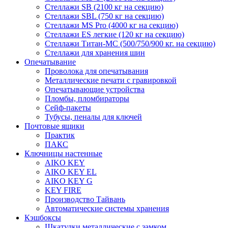
Стеллажи SB (2100 кг на секцию)
Стеллажи SBL (750 кг на секцию)
Стеллажи MS Pro (4000 кг на секцию)
Стеллажи ES легкие (120 кг на секцию)
Стеллажи Титан-МС (500/750/900 кг. на секцию)
Стеллажи для хранения шин
Опечатывание
Проволока для опечатывания
Металлические печати с гравировкой
Опечатывающие устройства
Пломбы, пломбираторы
Сейф-пакеты
Тубусы, пеналы для ключей
Почтовые ящики
Практик
ПАКС
Ключницы настенные
AIKO KEY
AIKO KEY EL
AIKO KEY G
KEY FIRE
Производство Тайвань
Автоматические системы хранения
Кэшбоксы
Шкатулки металлические с замком