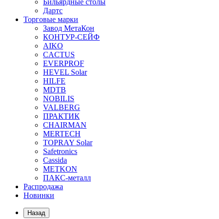
Бильярдные столы
Дартс
Торговые марки
Завод МетаКон
КОНТУР-СЕЙФ
AIKO
CACTUS
EVERPROF
HEVEL Solar
HILFE
MDTB
NOBILIS
VALBERG
ПРАКТИК
CHAIRMAN
MERTECH
TOPRAY Solar
Safetronics
Cassida
METKON
ПАКС-металл
Распродажа
Новинки
Назад