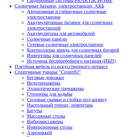
Гардеробные системы PRAKTIK-HOME
Солнечные батареи, электростанции, АКБ
Автономные и гибридные солнечные
электростанции
Аккумуляторные батареи для солнечных
электростанций
Аккумуляторы для автомобилей
Солнечные панели
Сетевые солнечные электростанции
Контроллеры заряда для солнечных батарей
Инверторы для солнечных панелей
Источник бесперебойного питания (ИБП)
Плетёная мебель из искусственного ротанга
Спортивные товары "Спорт82"
Беговые дорожки
Велотренажёры
Эллиптические тренажеры
Степперы для ходьбы
Силовые скамьи и стойки под штангу
Настольный теннис, инвентарь
Батуты
Массажные столы
Вибромассажеры
Инверсионные столы
Аэрохоккей