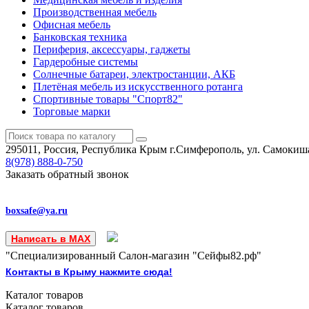
Производственная мебель
Офисная мебель
Банковская техника
Периферия, аксессуары, гаджеты
Гардеробные системы
Солнечные батареи, электростанции, АКБ
Плетёная мебель из искусственного ротанга
Спортивные товары "Спорт82"
Торговые марки
295011, Россия, Республика Крым
г.Симферополь, ул. Самокиша
8(978)
888-0-750
Заказать обратный звонок
boxsafe@ya.ru
Написать в MAX
"Специализированный Салон-магазин "Сейфы82.рф"
Контакты в Крыму нажмите сюда!
Каталог
товаров
Каталог
товаров