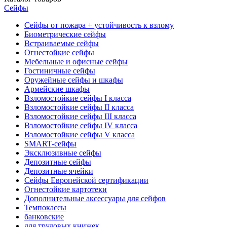
Сейфы
Сейфы от пожара + устойчивость к взлому
Биометрические сейфы
Встраиваемые сейфы
Огнестойкие сейфы
Мебельные и офисные сейфы
Гостиничные сейфы
Оружейные сейфы и шкафы
Армейские шкафы
Взломостойкие сейфы I класса
Взломостойкие сейфы II класса
Взломостойкие сейфы III класса
Взломостойкие сейфы IV класса
Взломостойкие сейфы V класса
SMART-сейфы
Эксклюзивные сейфы
Депозитные сейфы
Депозитные ячейки
Сейфы Европейской сертификации
Огнестойкие картотеки
Дополнительные аксессуары для сейфов
Темпокассы
банковские
для трудовых книжек