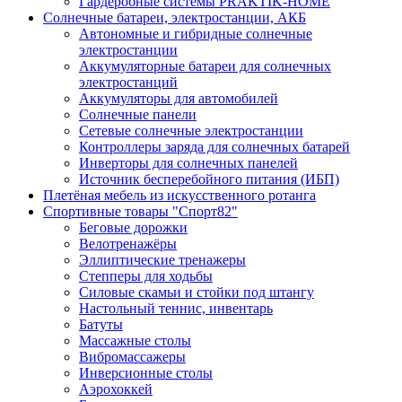
Гардеробные системы PRAKTIK-HOME
Солнечные батареи, электростанции, АКБ
Автономные и гибридные солнечные
электростанции
Аккумуляторные батареи для солнечных
электростанций
Аккумуляторы для автомобилей
Солнечные панели
Сетевые солнечные электростанции
Контроллеры заряда для солнечных батарей
Инверторы для солнечных панелей
Источник бесперебойного питания (ИБП)
Плетёная мебель из искусственного ротанга
Спортивные товары "Спорт82"
Беговые дорожки
Велотренажёры
Эллиптические тренажеры
Степперы для ходьбы
Силовые скамьи и стойки под штангу
Настольный теннис, инвентарь
Батуты
Массажные столы
Вибромассажеры
Инверсионные столы
Аэрохоккей