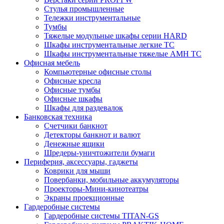
Стулья промышленные
Тележки инструментальные
Тумбы
Тяжелые модульные шкафы серии HARD
Шкафы инструментальные легкие ТС
Шкафы инструментальные тяжелые AMH TC
Офисная мебель
Компьютерные офисные столы
Офисные кресла
Офисные тумбы
Офисные шкафы
Шкафы для раздевалок
Банковская техника
Счетчики банкнот
Детекторы банкнот и валют
Денежные ящики
Шредеры-уничтожители бумаги
Периферия, аксессуары, гаджеты
Коврики для мыши
Повербанки, мобильные аккумуляторы
Проекторы-Мини-кинотеатры
Экраны проекционные
Гардеробные системы
Гардеробные системы TITAN-GS