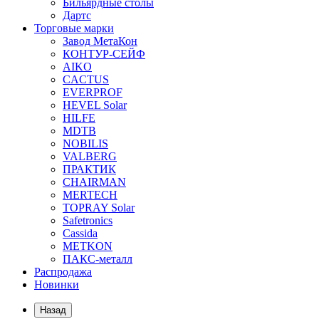
Бильярдные столы
Дартс
Торговые марки
Завод МетаКон
КОНТУР-СЕЙФ
AIKO
CACTUS
EVERPROF
HEVEL Solar
HILFE
MDTB
NOBILIS
VALBERG
ПРАКТИК
CHAIRMAN
MERTECH
TOPRAY Solar
Safetronics
Cassida
METKON
ПАКС-металл
Распродажа
Новинки
Назад