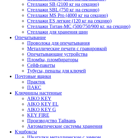
Стеллажи SB (2100 кг на секцию)
Стеллажи SBL (750 кг на секцию)
Стеллажи MS Pro (4000 кг на секцию)
Стеллажи ES легкие (120 кг на секцию)
Стеллажи Титан-МС (500/750/900 кг. на секцию)
Стеллажи для хранения шин
Опечатывание
Проволока для опечатывания
Металлические печати с гравировкой
Опечатывающие устройства
Пломбы, пломбираторы
Сейф-пакеты
Тубусы, пеналы для ключей
Почтовые ящики
Практик
ПАКС
Ключницы настенные
AIKO KEY
AIKO KEY EL
AIKO KEY G
KEY FIRE
Производство Тайвань
Автоматические системы хранения
Кэшбоксы
Шкатулки металлические с замком