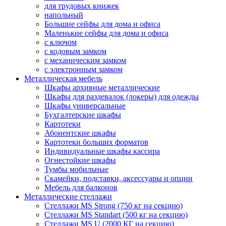
для трудовых книжек
напольный
Большие сейфы для дома и офиса
Маленькие сейфы для дома и офиса
с ключом
с кодовым замком
с механическим замком
с электронным замком
Металлическая мебель
Шкафы архивные металлические
Шкафы для раздевалок (локеры) для одежды
Шкафы универсальные
Бухгалтерские шкафы
Картотеки
Абонентские шкафы
Картотеки больших форматов
Индивидуальные шкафы кассира
Огнестойкие шкафы
Тумбы мобильные
Скамейки, подставки, аксессуары и опции
Мебель для балконов
Металлические стеллажи
Стеллажи MS Strong (750 кг на секцию)
Стеллажи MS Standart (500 кг на секцию)
Стеллажи MS U (2000 КГ на секцию)