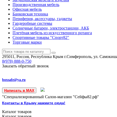
Производственная мебель
Офисная мебель
Банковская техника
Периферия, аксессуары, гаджеты
Гардеробные системы
Солнечные батареи, электростанции, АКБ
Плетёная мебель из искусственного ротанга
Спортивные товары "Спорт82"
Торговые марки
295011, Россия, Республика Крым
г.Симферополь, ул. Самокиша
8(978)
888-0-750
Заказать обратный звонок
boxsafe@ya.ru
Написать в MAX
"Специализированный Салон-магазин "Сейфы82.рф"
Контакты в Крыму нажмите сюда!
Каталог
товаров
Каталог
товаров