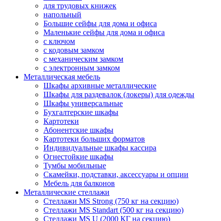
для трудовых книжек
напольный
Большие сейфы для дома и офиса
Маленькие сейфы для дома и офиса
с ключом
с кодовым замком
с механическим замком
с электронным замком
Металлическая мебель
Шкафы архивные металлические
Шкафы для раздевалок (локеры) для одежды
Шкафы универсальные
Бухгалтерские шкафы
Картотеки
Абонентские шкафы
Картотеки больших форматов
Индивидуальные шкафы кассира
Огнестойкие шкафы
Тумбы мобильные
Скамейки, подставки, аксессуары и опции
Мебель для балконов
Металлические стеллажи
Стеллажи MS Strong (750 кг на секцию)
Стеллажи MS Standart (500 кг на секцию)
Стеллажи MS U (2000 КГ на секцию)