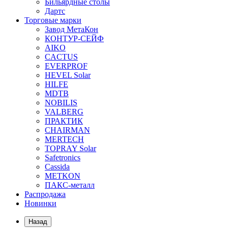
Бильярдные столы
Дартс
Торговые марки
Завод МетаКон
КОНТУР-СЕЙФ
AIKO
CACTUS
EVERPROF
HEVEL Solar
HILFE
MDTB
NOBILIS
VALBERG
ПРАКТИК
CHAIRMAN
MERTECH
TOPRAY Solar
Safetronics
Cassida
METKON
ПАКС-металл
Распродажа
Новинки
Назад