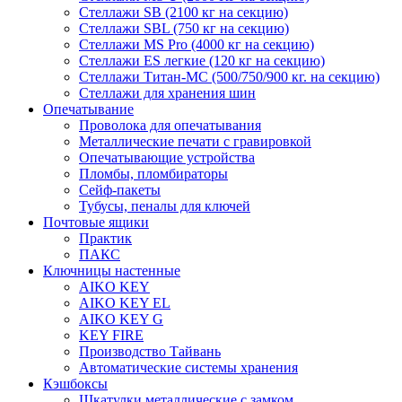
Стеллажи SB (2100 кг на секцию)
Стеллажи SBL (750 кг на секцию)
Стеллажи MS Pro (4000 кг на секцию)
Стеллажи ES легкие (120 кг на секцию)
Стеллажи Титан-МС (500/750/900 кг. на секцию)
Стеллажи для хранения шин
Опечатывание
Проволока для опечатывания
Металлические печати с гравировкой
Опечатывающие устройства
Пломбы, пломбираторы
Сейф-пакеты
Тубусы, пеналы для ключей
Почтовые ящики
Практик
ПАКС
Ключницы настенные
AIKO KEY
AIKO KEY EL
AIKO KEY G
KEY FIRE
Производство Тайвань
Автоматические системы хранения
Кэшбоксы
Шкатулки металлические с замком