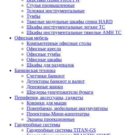
Стулья промышленные
Тележки инструментальные
Тумбы
Тяжелые модульные шкафы серии HARD
Шкафы инструментальные легкие ТС
Шкафы инструментальные тяжелые AMH TC
Офисная мебель
Компьютерные офисные столы
Офисные кресла
Офисные тумбы
Офисные шкафы
Шкафы для раздевалок
Банковская техника
Счетчики банкнот
Детекторы банкнот и валют
Денежные ящики
Шредеры-уничтожители бумаги
Периферия, аксессуары, гаджеты
Коврики для мыши
Повербанки, мобильные аккумуляторы
Проекторы-Мини-кинотеатры
Экраны проекционные
Гардеробные системы
Гардеробные системы TITAN-GS