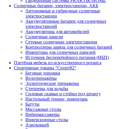
Гардеробные системы PRAKTIK-HOME
Солнечные батареи, электростанции, АКБ
Автономные и гибридные солнечные
электростанции
Аккумуляторные батареи для солнечных
электростанций
Аккумуляторы для автомобилей
Солнечные панели
Сетевые солнечные электростанции
Контроллеры заряда для солнечных батарей
Инверторы для солнечных панелей
Источник бесперебойного питания (ИБП)
Плетёная мебель из искусственного ротанга
Спортивные товары "Спорт82"
Беговые дорожки
Велотренажёры
Эллиптические тренажеры
Степперы для ходьбы
Силовые скамьи и стойки под штангу
Настольный теннис, инвентарь
Батуты
Массажные столы
Вибромассажеры
Инверсионные столы
Аэрохоккей