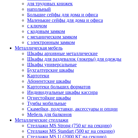
для трудовых книжек
напольный
Большие сейфы для дома и офиса
Маленькие сейфы для дома и офиса
с ключом
с кодовым замком
с механическим замком
с электронным замком
Металлическая мебель
Шкафы архивные металлические
Шкафы для раздевалок (локеры) для одежды
Шкафы универсальные
Бухгалтерские шкафы
Картотеки
Абонентские шкафы
Картотеки больших форматов
Индивидуальные шкафы кассира
Огнестойкие шкафы
Тумбы мобильные
Скамейки, подставки, аксессуары и опции
Мебель для балконов
Металлические стеллажи
Стеллажи MS Strong (750 кг на секцию)
Стеллажи MS Standart (500 кг на секцию)
Стеллажи MS U (2000 КГ на секцию)