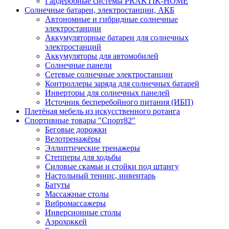
Гардеробные системы PRAKTIK-HOME
Солнечные батареи, электростанции, АКБ
Автономные и гибридные солнечные
электростанции
Аккумуляторные батареи для солнечных
электростанций
Аккумуляторы для автомобилей
Солнечные панели
Сетевые солнечные электростанции
Контроллеры заряда для солнечных батарей
Инверторы для солнечных панелей
Источник бесперебойного питания (ИБП)
Плетёная мебель из искусственного ротанга
Спортивные товары "Спорт82"
Беговые дорожки
Велотренажёры
Эллиптические тренажеры
Степперы для ходьбы
Силовые скамьи и стойки под штангу
Настольный теннис, инвентарь
Батуты
Массажные столы
Вибромассажеры
Инверсионные столы
Аэрохоккей