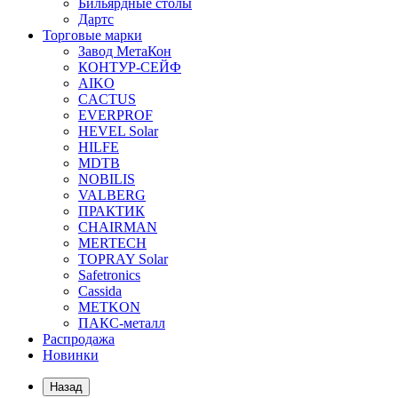
Бильярдные столы
Дартс
Торговые марки
Завод МетаКон
КОНТУР-СЕЙФ
AIKO
CACTUS
EVERPROF
HEVEL Solar
HILFE
MDTB
NOBILIS
VALBERG
ПРАКТИК
CHAIRMAN
MERTECH
TOPRAY Solar
Safetronics
Cassida
METKON
ПАКС-металл
Распродажа
Новинки
Назад