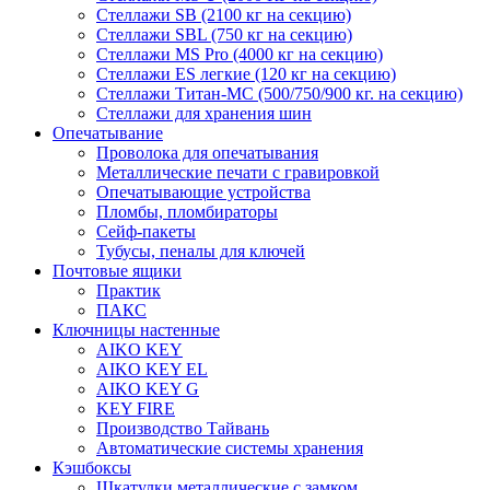
Стеллажи SB (2100 кг на секцию)
Стеллажи SBL (750 кг на секцию)
Стеллажи MS Pro (4000 кг на секцию)
Стеллажи ES легкие (120 кг на секцию)
Стеллажи Титан-МС (500/750/900 кг. на секцию)
Стеллажи для хранения шин
Опечатывание
Проволока для опечатывания
Металлические печати с гравировкой
Опечатывающие устройства
Пломбы, пломбираторы
Сейф-пакеты
Тубусы, пеналы для ключей
Почтовые ящики
Практик
ПАКС
Ключницы настенные
AIKO KEY
AIKO KEY EL
AIKO KEY G
KEY FIRE
Производство Тайвань
Автоматические системы хранения
Кэшбоксы
Шкатулки металлические с замком