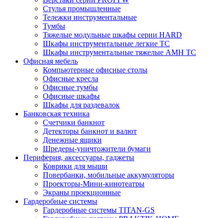
Стулья промышленные
Тележки инструментальные
Тумбы
Тяжелые модульные шкафы серии HARD
Шкафы инструментальные легкие ТС
Шкафы инструментальные тяжелые AMH TC
Офисная мебель
Компьютерные офисные столы
Офисные кресла
Офисные тумбы
Офисные шкафы
Шкафы для раздевалок
Банковская техника
Счетчики банкнот
Детекторы банкнот и валют
Денежные ящики
Шредеры-уничтожители бумаги
Периферия, аксессуары, гаджеты
Коврики для мыши
Повербанки, мобильные аккумуляторы
Проекторы-Мини-кинотеатры
Экраны проекционные
Гардеробные системы
Гардеробные системы TITAN-GS