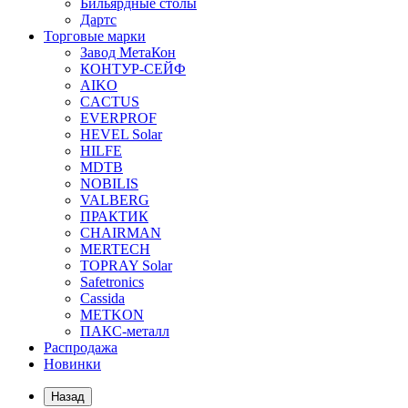
Бильярдные столы
Дартс
Торговые марки
Завод МетаКон
КОНТУР-СЕЙФ
AIKO
CACTUS
EVERPROF
HEVEL Solar
HILFE
MDTB
NOBILIS
VALBERG
ПРАКТИК
CHAIRMAN
MERTECH
TOPRAY Solar
Safetronics
Cassida
METKON
ПАКС-металл
Распродажа
Новинки
Назад