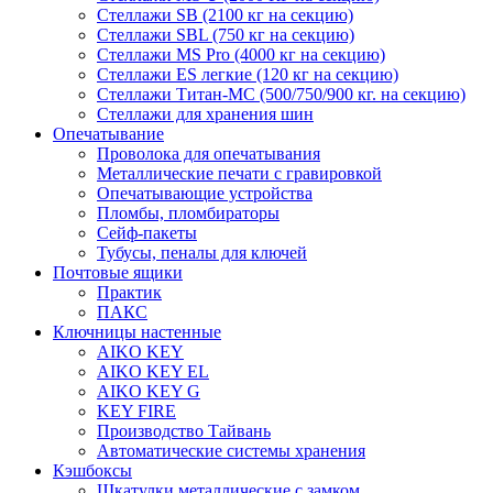
Стеллажи SB (2100 кг на секцию)
Стеллажи SBL (750 кг на секцию)
Стеллажи MS Pro (4000 кг на секцию)
Стеллажи ES легкие (120 кг на секцию)
Стеллажи Титан-МС (500/750/900 кг. на секцию)
Стеллажи для хранения шин
Опечатывание
Проволока для опечатывания
Металлические печати с гравировкой
Опечатывающие устройства
Пломбы, пломбираторы
Сейф-пакеты
Тубусы, пеналы для ключей
Почтовые ящики
Практик
ПАКС
Ключницы настенные
AIKO KEY
AIKO KEY EL
AIKO KEY G
KEY FIRE
Производство Тайвань
Автоматические системы хранения
Кэшбоксы
Шкатулки металлические с замком