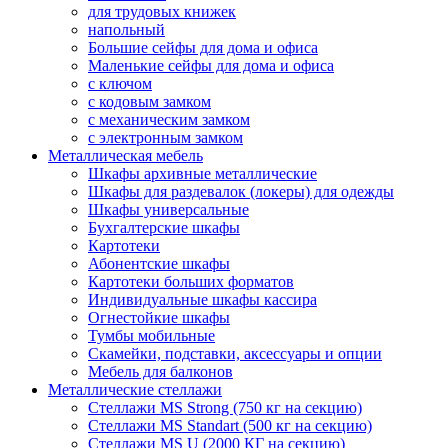
для трудовых книжек
напольный
Большие сейфы для дома и офиса
Маленькие сейфы для дома и офиса
с ключом
с кодовым замком
с механическим замком
с электронным замком
Металлическая мебель
Шкафы архивные металлические
Шкафы для раздевалок (локеры) для одежды
Шкафы универсальные
Бухгалтерские шкафы
Картотеки
Абонентские шкафы
Картотеки больших форматов
Индивидуальные шкафы кассира
Огнестойкие шкафы
Тумбы мобильные
Скамейки, подставки, аксессуары и опции
Мебель для балконов
Металлические стеллажи
Стеллажи MS Strong (750 кг на секцию)
Стеллажи MS Standart (500 кг на секцию)
Стеллажи MS U (2000 КГ на секцию)