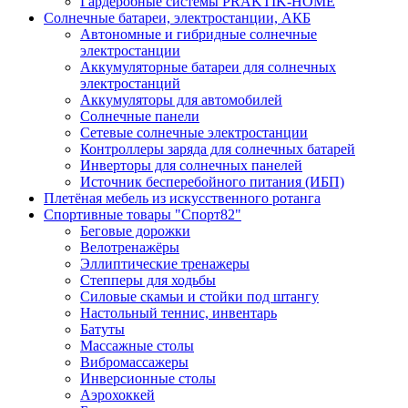
Гардеробные системы PRAKTIK-HOME
Солнечные батареи, электростанции, АКБ
Автономные и гибридные солнечные
электростанции
Аккумуляторные батареи для солнечных
электростанций
Аккумуляторы для автомобилей
Солнечные панели
Сетевые солнечные электростанции
Контроллеры заряда для солнечных батарей
Инверторы для солнечных панелей
Источник бесперебойного питания (ИБП)
Плетёная мебель из искусственного ротанга
Спортивные товары "Спорт82"
Беговые дорожки
Велотренажёры
Эллиптические тренажеры
Степперы для ходьбы
Силовые скамьи и стойки под штангу
Настольный теннис, инвентарь
Батуты
Массажные столы
Вибромассажеры
Инверсионные столы
Аэрохоккей