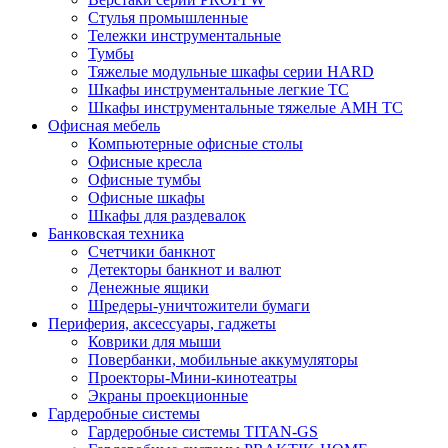
Стулья промышленные
Тележки инструментальные
Тумбы
Тяжелые модульные шкафы серии HARD
Шкафы инструментальные легкие ТС
Шкафы инструментальные тяжелые AMH TC
Офисная мебель
Компьютерные офисные столы
Офисные кресла
Офисные тумбы
Офисные шкафы
Шкафы для раздевалок
Банковская техника
Счетчики банкнот
Детекторы банкнот и валют
Денежные ящики
Шредеры-уничтожители бумаги
Периферия, аксессуары, гаджеты
Коврики для мыши
Повербанки, мобильные аккумуляторы
Проекторы-Мини-кинотеатры
Экраны проекционные
Гардеробные системы
Гардеробные системы TITAN-GS