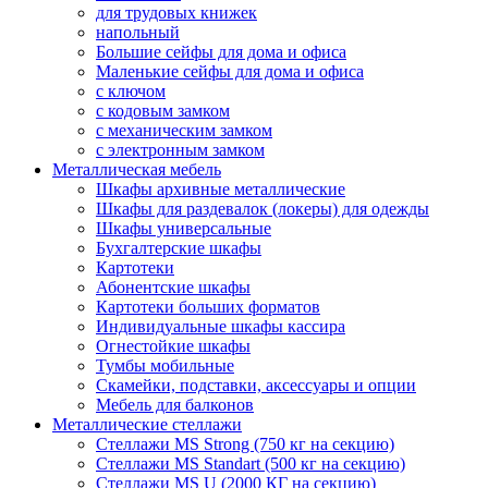
для трудовых книжек
напольный
Большие сейфы для дома и офиса
Маленькие сейфы для дома и офиса
с ключом
с кодовым замком
с механическим замком
с электронным замком
Металлическая мебель
Шкафы архивные металлические
Шкафы для раздевалок (локеры) для одежды
Шкафы универсальные
Бухгалтерские шкафы
Картотеки
Абонентские шкафы
Картотеки больших форматов
Индивидуальные шкафы кассира
Огнестойкие шкафы
Тумбы мобильные
Скамейки, подставки, аксессуары и опции
Мебель для балконов
Металлические стеллажи
Стеллажи MS Strong (750 кг на секцию)
Стеллажи MS Standart (500 кг на секцию)
Стеллажи MS U (2000 КГ на секцию)