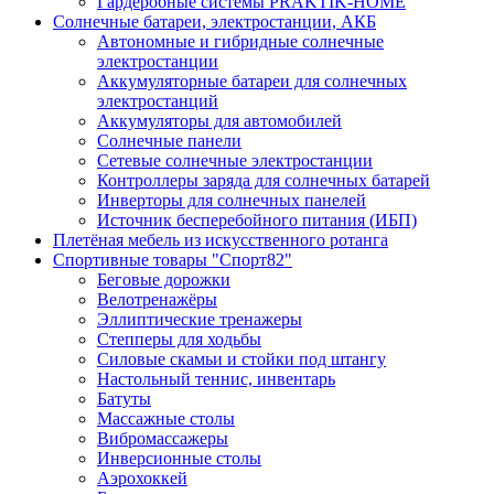
Гардеробные системы PRAKTIK-HOME
Солнечные батареи, электростанции, АКБ
Автономные и гибридные солнечные
электростанции
Аккумуляторные батареи для солнечных
электростанций
Аккумуляторы для автомобилей
Солнечные панели
Сетевые солнечные электростанции
Контроллеры заряда для солнечных батарей
Инверторы для солнечных панелей
Источник бесперебойного питания (ИБП)
Плетёная мебель из искусственного ротанга
Спортивные товары "Спорт82"
Беговые дорожки
Велотренажёры
Эллиптические тренажеры
Степперы для ходьбы
Силовые скамьи и стойки под штангу
Настольный теннис, инвентарь
Батуты
Массажные столы
Вибромассажеры
Инверсионные столы
Аэрохоккей