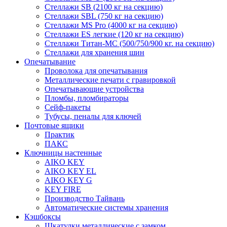
Стеллажи SB (2100 кг на секцию)
Стеллажи SBL (750 кг на секцию)
Стеллажи MS Pro (4000 кг на секцию)
Стеллажи ES легкие (120 кг на секцию)
Стеллажи Титан-МС (500/750/900 кг. на секцию)
Стеллажи для хранения шин
Опечатывание
Проволока для опечатывания
Металлические печати с гравировкой
Опечатывающие устройства
Пломбы, пломбираторы
Сейф-пакеты
Тубусы, пеналы для ключей
Почтовые ящики
Практик
ПАКС
Ключницы настенные
AIKO KEY
AIKO KEY EL
AIKO KEY G
KEY FIRE
Производство Тайвань
Автоматические системы хранения
Кэшбоксы
Шкатулки металлические с замком