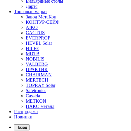
Бильярдные столы
Дартс
Торговые марки
Завод МетаКон
КОНТУР-СЕЙФ
AIKO
CACTUS
EVERPROF
HEVEL Solar
HILFE
MDTB
NOBILIS
VALBERG
ПРАКТИК
CHAIRMAN
MERTECH
TOPRAY Solar
Safetronics
Cassida
METKON
ПАКС-металл
Распродажа
Новинки
Назад