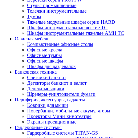
Стулья промышленные
Тележки инструментальные
Тумбы
Тяжелые модульные шкафы серии HARD
Шкафы инструментальные легкие ТС
Шкафы инструментальные тяжелые AMH TC
Офисная мебель
Компьютерные офисные столы
Офисные кресла
Офисные тумбы
Офисные шкафы
Шкафы для раздевалок
Банковская техника
Счетчики банкнот
Детекторы банкнот и валют
Денежные ящики
Шредеры-уничтожители бумаги
Периферия, аксессуары, гаджеты
Коврики для мыши
Повербанки, мобильные аккумуляторы
Проекторы-Мини-кинотеатры
Экраны проекционные
Гардеробные системы
Гардеробные системы TITAN-GS