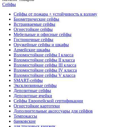
Сейфы
Сейфы от пожара + устойчивость к взлому
Биометрические сейфы
Встраиваемые сейфы
Огнестойкие сейфы
Мебельные и офисные сейфы
Гостиничные сейфы
Оружейные сейфы и шкафы
Армейские шкафы
Взломостойкие сейфы I класса
Взломостойкие сейфы II класса
Взломостойкие сейфы III класса
Взломостойкие сейфы IV класса
Взломостойкие сейфы V класса
SMART-сейфы
Эксклюзивные сейфы
Депозитные сейфы
Депозитные ячейки
Сейфы Европейской сертификации
Огнестойкие картотеки
Дополнительные аксессуары для сейфов
Темпокассы
банковские
для трудовых книжек