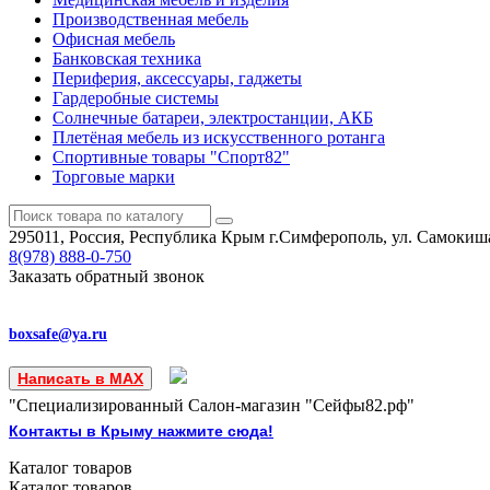
Производственная мебель
Офисная мебель
Банковская техника
Периферия, аксессуары, гаджеты
Гардеробные системы
Солнечные батареи, электростанции, АКБ
Плетёная мебель из искусственного ротанга
Спортивные товары "Спорт82"
Торговые марки
295011, Россия, Республика Крым
г.Симферополь, ул. Самокиша
8(978)
888-0-750
Заказать обратный звонок
boxsafe@ya.ru
Написать в MAX
"Специализированный Салон-магазин "Сейфы82.рф"
Контакты в Крыму нажмите сюда!
Каталог
товаров
Каталог
товаров