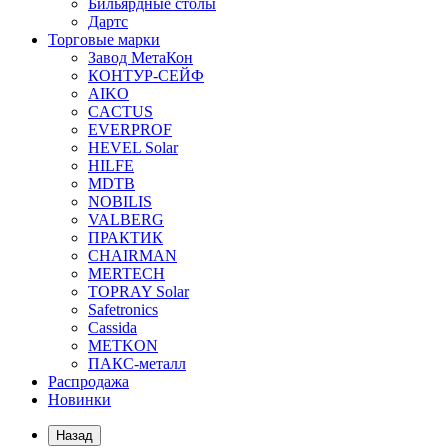
Бильярдные столы
Дартс
Торговые марки
Завод МетаКон
КОНТУР-СЕЙФ
AIKO
CACTUS
EVERPROF
HEVEL Solar
HILFE
MDTB
NOBILIS
VALBERG
ПРАКТИК
CHAIRMAN
MERTECH
TOPRAY Solar
Safetronics
Cassida
METKON
ПАКС-металл
Распродажа
Новинки
Назад