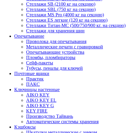
Стеллажи SB (2100 кг на секцию)
Стеллажи SBL (750 кг на секцию)
Стеллажи MS Pro (4000 кг на секцию)
Стеллажи ES легкие (120 кг на секцию)
Стеллажи Титан-МС (500/750/900 кг. на секцию)
Стеллажи для хранения шин
Опечатывание
Проволока для опечатывания
Металлические печати с гравировкой
Опечатывающие устройства
Пломбы, пломбираторы
Сейф-пакеты
Тубусы, пеналы для ключей
Почтовые ящики
Практик
ПАКС
Ключницы настенные
AIKO KEY
AIKO KEY EL
AIKO KEY G
KEY FIRE
Производство Тайвань
Автоматические системы хранения
Кэшбоксы
Шкатулки металлические с замком