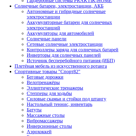
Гардеробные системы PRAKTIK-HOME
Солнечные батареи, электростанции, АКБ
Автономные и гибридные солнечные
электростанции
Аккумуляторные батареи для солнечных
электростанций
Аккумуляторы для автомобилей
Солнечные панели
Сетевые солнечные электростанции
Контроллеры заряда для солнечных батарей
Инверторы для солнечных панелей
Источник бесперебойного питания (ИБП)
Плетёная мебель из искусственного ротанга
Спортивные товары "Спорт82"
Беговые дорожки
Велотренажёры
Эллиптические тренажеры
Степперы для ходьбы
Силовые скамьи и стойки под штангу
Настольный теннис, инвентарь
Батуты
Массажные столы
Вибромассажеры
Инверсионные столы
Аэрохоккей