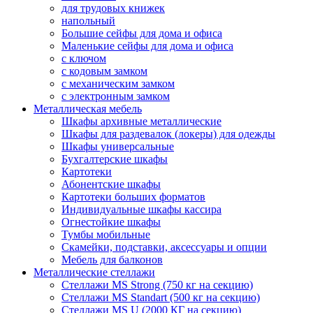
для трудовых книжек
напольный
Большие сейфы для дома и офиса
Маленькие сейфы для дома и офиса
с ключом
с кодовым замком
с механическим замком
с электронным замком
Металлическая мебель
Шкафы архивные металлические
Шкафы для раздевалок (локеры) для одежды
Шкафы универсальные
Бухгалтерские шкафы
Картотеки
Абонентские шкафы
Картотеки больших форматов
Индивидуальные шкафы кассира
Огнестойкие шкафы
Тумбы мобильные
Скамейки, подставки, аксессуары и опции
Мебель для балконов
Металлические стеллажи
Стеллажи MS Strong (750 кг на секцию)
Стеллажи MS Standart (500 кг на секцию)
Стеллажи MS U (2000 КГ на секцию)