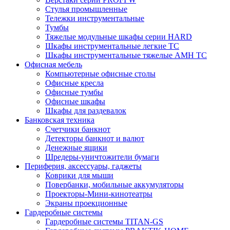
Стулья промышленные
Тележки инструментальные
Тумбы
Тяжелые модульные шкафы серии HARD
Шкафы инструментальные легкие ТС
Шкафы инструментальные тяжелые AMH TC
Офисная мебель
Компьютерные офисные столы
Офисные кресла
Офисные тумбы
Офисные шкафы
Шкафы для раздевалок
Банковская техника
Счетчики банкнот
Детекторы банкнот и валют
Денежные ящики
Шредеры-уничтожители бумаги
Периферия, аксессуары, гаджеты
Коврики для мыши
Повербанки, мобильные аккумуляторы
Проекторы-Мини-кинотеатры
Экраны проекционные
Гардеробные системы
Гардеробные системы TITAN-GS