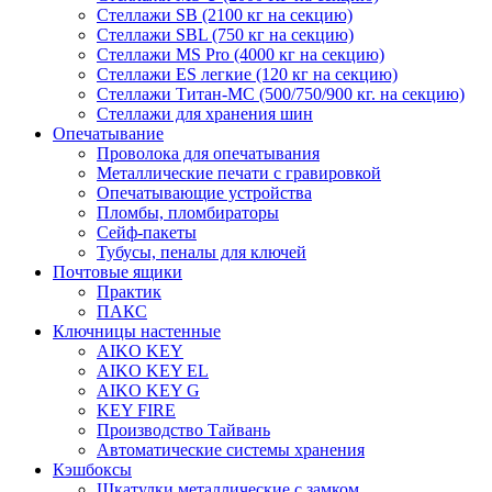
Стеллажи SB (2100 кг на секцию)
Стеллажи SBL (750 кг на секцию)
Стеллажи MS Pro (4000 кг на секцию)
Стеллажи ES легкие (120 кг на секцию)
Стеллажи Титан-МС (500/750/900 кг. на секцию)
Стеллажи для хранения шин
Опечатывание
Проволока для опечатывания
Металлические печати с гравировкой
Опечатывающие устройства
Пломбы, пломбираторы
Сейф-пакеты
Тубусы, пеналы для ключей
Почтовые ящики
Практик
ПАКС
Ключницы настенные
AIKO KEY
AIKO KEY EL
AIKO KEY G
KEY FIRE
Производство Тайвань
Автоматические системы хранения
Кэшбоксы
Шкатулки металлические с замком