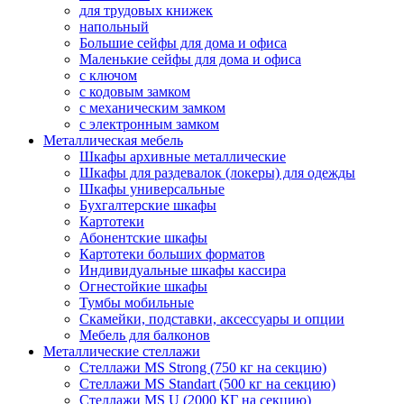
для трудовых книжек
напольный
Большие сейфы для дома и офиса
Маленькие сейфы для дома и офиса
с ключом
с кодовым замком
с механическим замком
с электронным замком
Металлическая мебель
Шкафы архивные металлические
Шкафы для раздевалок (локеры) для одежды
Шкафы универсальные
Бухгалтерские шкафы
Картотеки
Абонентские шкафы
Картотеки больших форматов
Индивидуальные шкафы кассира
Огнестойкие шкафы
Тумбы мобильные
Скамейки, подставки, аксессуары и опции
Мебель для балконов
Металлические стеллажи
Стеллажи MS Strong (750 кг на секцию)
Стеллажи MS Standart (500 кг на секцию)
Стеллажи MS U (2000 КГ на секцию)