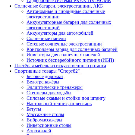
Гардеробные системы PRAKTIK-HOME
Солнечные батареи, электростанции, АКБ
Автономные и гибридные солнечные
электростанции
Аккумуляторные батареи для солнечных
электростанций
Аккумуляторы для автомобилей
Солнечные панели
Сетевые солнечные электростанции
Контроллеры заряда для солнечных батарей
Инверторы для солнечных панелей
Источник бесперебойного питания (ИБП)
Плетёная мебель из искусственного ротанга
Спортивные товары "Спорт82"
Беговые дорожки
Велотренажёры
Эллиптические тренажеры
Степперы для ходьбы
Силовые скамьи и стойки под штангу
Настольный теннис, инвентарь
Батуты
Массажные столы
Вибромассажеры
Инверсионные столы
Аэрохоккей