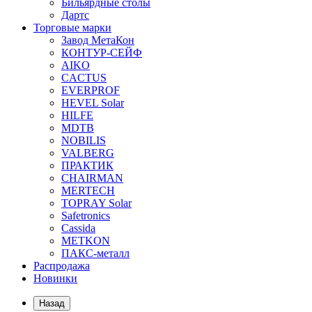
Бильярдные столы
Дартс
Торговые марки
Завод МетаКон
КОНТУР-СЕЙФ
AIKO
CACTUS
EVERPROF
HEVEL Solar
HILFE
MDTB
NOBILIS
VALBERG
ПРАКТИК
CHAIRMAN
MERTECH
TOPRAY Solar
Safetronics
Cassida
METKON
ПАКС-металл
Распродажа
Новинки
Назад