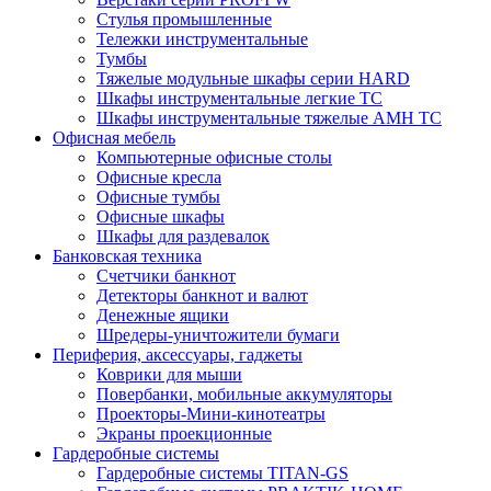
Стулья промышленные
Тележки инструментальные
Тумбы
Тяжелые модульные шкафы серии HARD
Шкафы инструментальные легкие ТС
Шкафы инструментальные тяжелые AMH TC
Офисная мебель
Компьютерные офисные столы
Офисные кресла
Офисные тумбы
Офисные шкафы
Шкафы для раздевалок
Банковская техника
Счетчики банкнот
Детекторы банкнот и валют
Денежные ящики
Шредеры-уничтожители бумаги
Периферия, аксессуары, гаджеты
Коврики для мыши
Повербанки, мобильные аккумуляторы
Проекторы-Мини-кинотеатры
Экраны проекционные
Гардеробные системы
Гардеробные системы TITAN-GS