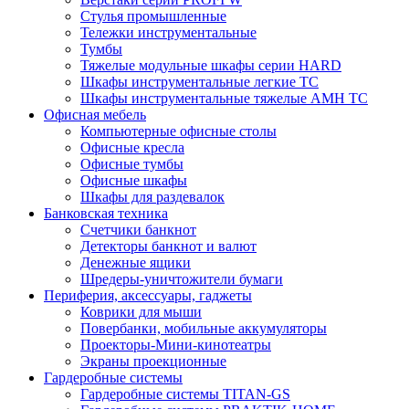
Стулья промышленные
Тележки инструментальные
Тумбы
Тяжелые модульные шкафы серии HARD
Шкафы инструментальные легкие ТС
Шкафы инструментальные тяжелые AMH TC
Офисная мебель
Компьютерные офисные столы
Офисные кресла
Офисные тумбы
Офисные шкафы
Шкафы для раздевалок
Банковская техника
Счетчики банкнот
Детекторы банкнот и валют
Денежные ящики
Шредеры-уничтожители бумаги
Периферия, аксессуары, гаджеты
Коврики для мыши
Повербанки, мобильные аккумуляторы
Проекторы-Мини-кинотеатры
Экраны проекционные
Гардеробные системы
Гардеробные системы TITAN-GS