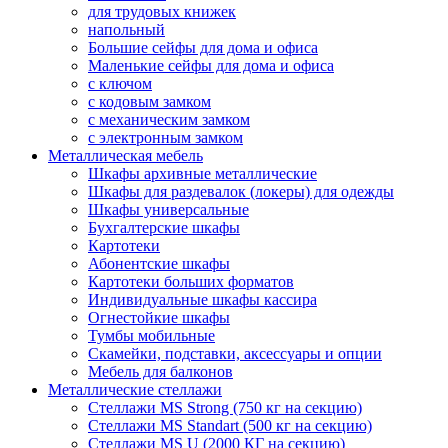
для трудовых книжек
напольный
Большие сейфы для дома и офиса
Маленькие сейфы для дома и офиса
с ключом
с кодовым замком
с механическим замком
с электронным замком
Металлическая мебель
Шкафы архивные металлические
Шкафы для раздевалок (локеры) для одежды
Шкафы универсальные
Бухгалтерские шкафы
Картотеки
Абонентские шкафы
Картотеки больших форматов
Индивидуальные шкафы кассира
Огнестойкие шкафы
Тумбы мобильные
Скамейки, подставки, аксессуары и опции
Мебель для балконов
Металлические стеллажи
Стеллажи MS Strong (750 кг на секцию)
Стеллажи MS Standart (500 кг на секцию)
Стеллажи MS U (2000 КГ на секцию)