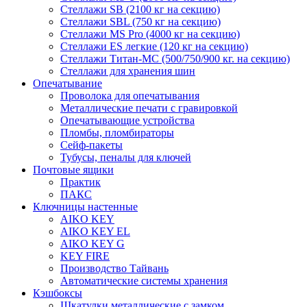
Стеллажи SB (2100 кг на секцию)
Стеллажи SBL (750 кг на секцию)
Стеллажи MS Pro (4000 кг на секцию)
Стеллажи ES легкие (120 кг на секцию)
Стеллажи Титан-МС (500/750/900 кг. на секцию)
Стеллажи для хранения шин
Опечатывание
Проволока для опечатывания
Металлические печати с гравировкой
Опечатывающие устройства
Пломбы, пломбираторы
Сейф-пакеты
Тубусы, пеналы для ключей
Почтовые ящики
Практик
ПАКС
Ключницы настенные
AIKO KEY
AIKO KEY EL
AIKO KEY G
KEY FIRE
Производство Тайвань
Автоматические системы хранения
Кэшбоксы
Шкатулки металлические с замком