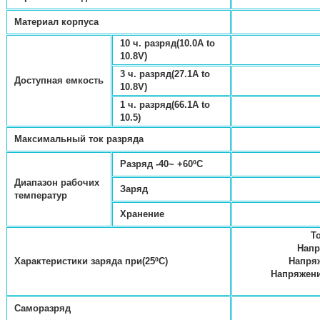
Материал корпуса
10 ч. разряд(10.0А to
10.8V)
3 ч. разряд(27.1А to
Доступная емкость
10.8V)
1 ч. разряд(66.1А to
10.5)
Максимальный ток разряда
Разряд -40~ +60ºC
Диапазон рабочих
Заряд
температур
Хранение
Т
Напря
Характеристики заряда при(25ºC)
Напряж
Напряжени
Саморазряд