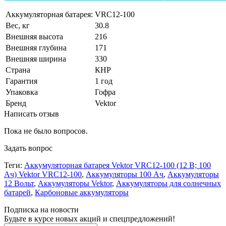
Аккумуляторная батарея:
VRC12-100
Вес, кг
30.8
Внешняя высота
216
Внешняя глубина
171
Внешняя ширина
330
Страна
КНР
Гарантия
1 год
Упаковка
Гофра
Бренд
Vektor
Написать отзыв
Пока не было вопросов.
Задать вопрос
Теги:
Аккумуляторная батарея Vektor VRC12-100 (12 В; 100
Ач) Vektor VRC12-100
,
Аккумуляторы 100 Ач
,
Аккумуляторы
12 Вольт
,
Аккумуляторы Vektor
,
Аккумуляторы для солнечных
батарей
,
Карбоновые аккумуляторы
Подписка на новости
Будьте в курсе новых акций и спецпредложений!