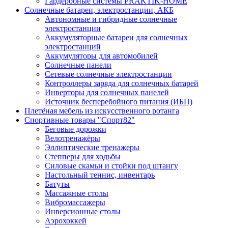
Гардеробные системы PRAKTIK-HOME
Солнечные батареи, электростанции, АКБ
Автономные и гибридные солнечные
электростанции
Аккумуляторные батареи для солнечных
электростанций
Аккумуляторы для автомобилей
Солнечные панели
Сетевые солнечные электростанции
Контроллеры заряда для солнечных батарей
Инверторы для солнечных панелей
Источник бесперебойного питания (ИБП)
Плетёная мебель из искусственного ротанга
Спортивные товары "Спорт82"
Беговые дорожки
Велотренажёры
Эллиптические тренажеры
Степперы для ходьбы
Силовые скамьи и стойки под штангу
Настольный теннис, инвентарь
Батуты
Массажные столы
Вибромассажеры
Инверсионные столы
Аэрохоккей