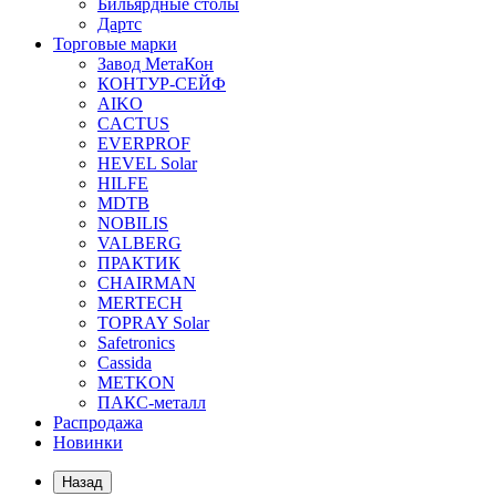
Бильярдные столы
Дартс
Торговые марки
Завод МетаКон
КОНТУР-СЕЙФ
AIKO
CACTUS
EVERPROF
HEVEL Solar
HILFE
MDTB
NOBILIS
VALBERG
ПРАКТИК
CHAIRMAN
MERTECH
TOPRAY Solar
Safetronics
Cassida
METKON
ПАКС-металл
Распродажа
Новинки
Назад