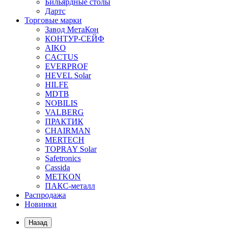
Бильярдные столы
Дартс
Торговые марки
Завод МетаКон
КОНТУР-СЕЙФ
AIKO
CACTUS
EVERPROF
HEVEL Solar
HILFE
MDTB
NOBILIS
VALBERG
ПРАКТИК
CHAIRMAN
MERTECH
TOPRAY Solar
Safetronics
Cassida
METKON
ПАКС-металл
Распродажа
Новинки
Назад