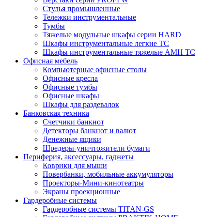
Стулья промышленные
Тележки инструментальные
Тумбы
Тяжелые модульные шкафы серии HARD
Шкафы инструментальные легкие ТС
Шкафы инструментальные тяжелые AMH TC
Офисная мебель
Компьютерные офисные столы
Офисные кресла
Офисные тумбы
Офисные шкафы
Шкафы для раздевалок
Банковская техника
Счетчики банкнот
Детекторы банкнот и валют
Денежные ящики
Шредеры-уничтожители бумаги
Периферия, аксессуары, гаджеты
Коврики для мыши
Повербанки, мобильные аккумуляторы
Проекторы-Мини-кинотеатры
Экраны проекционные
Гардеробные системы
Гардеробные системы TITAN-GS