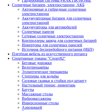
Гардеробные системы PRAKTIK-HOME
Солнечные батареи, электростанции, АКБ
Автономные и гибридные солнечные
электростанции
Аккумуляторные батареи для солнечных
электростанций
Аккумуляторы для автомобилей
Солнечные панели
Сетевые солнечные электростанции
Контроллеры заряда для солнечных батарей
Инверторы для солнечных панелей
Источник бесперебойного питания (ИБП)
Плетёная мебель из искусственного ротанга
Спортивные товары "Спорт82"
Беговые дорожки
Велотренажёры
Эллиптические тренажеры
Степперы для ходьбы
Силовые скамьи и стойки под штангу
Настольный теннис, инвентарь
Батуты
Массажные столы
Вибромассажеры
Инверсионные столы
Аэрохоккей