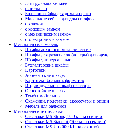
для трудовых книжек
напольный
Большие сейфы для дома и офиса
Маленькие сейфы для дома и офиса
с ключом
с кодовым замком
с механическим замком
с электронным замком
Металлическая мебель
Шкафы архивные металлические
Шкафы для раздевалок (локеры) для одежды
Шкафы универсальные
Бухгалтерские шкафы
Картотеки
Абонентские шкафы
Картотеки больших форматов
Индивидуальные шкафы кассира
Огнестойкие шкафы
Тумбы мобильные
Скамейки, подставки, аксессуары и опции
Мебель для балконов
Металлические стеллажи
Стеллажи MS Strong (750 кг на секцию)
Стеллажи MS Standart (500 кг на секцию)
Стеллажи MS U (2000 КГ на секцию)