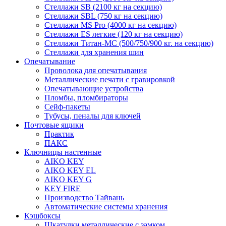
Стеллажи SB (2100 кг на секцию)
Стеллажи SBL (750 кг на секцию)
Стеллажи MS Pro (4000 кг на секцию)
Стеллажи ES легкие (120 кг на секцию)
Стеллажи Титан-МС (500/750/900 кг. на секцию)
Стеллажи для хранения шин
Опечатывание
Проволока для опечатывания
Металлические печати с гравировкой
Опечатывающие устройства
Пломбы, пломбираторы
Сейф-пакеты
Тубусы, пеналы для ключей
Почтовые ящики
Практик
ПАКС
Ключницы настенные
AIKO KEY
AIKO KEY EL
AIKO KEY G
KEY FIRE
Производство Тайвань
Автоматические системы хранения
Кэшбоксы
Шкатулки металлические с замком