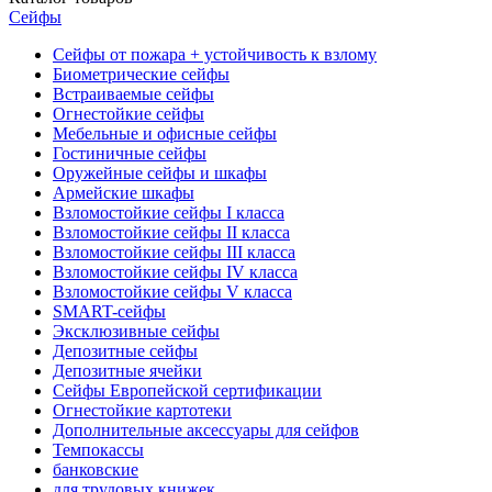
Сейфы
Сейфы от пожара + устойчивость к взлому
Биометрические сейфы
Встраиваемые сейфы
Огнестойкие сейфы
Мебельные и офисные сейфы
Гостиничные сейфы
Оружейные сейфы и шкафы
Армейские шкафы
Взломостойкие сейфы I класса
Взломостойкие сейфы II класса
Взломостойкие сейфы III класса
Взломостойкие сейфы IV класса
Взломостойкие сейфы V класса
SMART-сейфы
Эксклюзивные сейфы
Депозитные сейфы
Депозитные ячейки
Сейфы Европейской сертификации
Огнестойкие картотеки
Дополнительные аксессуары для сейфов
Темпокассы
банковские
для трудовых книжек