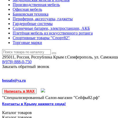
Производственная мебель
Офисная мебель
Банковская техника
Периферия, аксессуары, гаджеты
Гардеробные системы
Солнечные батареи, электростанции, АКБ
Плетёная мебель из искусственного ротанга
Спортивные товары "Спорт82"
Торговые марки
295011, Россия, Республика Крым
г.Симферополь, ул. Самокиша
8(978)
888-0-750
Заказать обратный звонок
boxsafe@ya.ru
Написать в MAX
"Специализированный Салон-магазин "Сейфы82.рф"
Контакты в Крыму нажмите сюда!
Каталог
товаров
Каталог
товаров